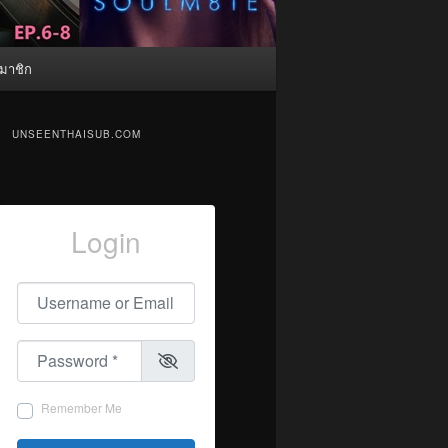
มาชิก
UNSEENTHAISUB.COM
Login
Username or Email
*
Password
*
Remember Me