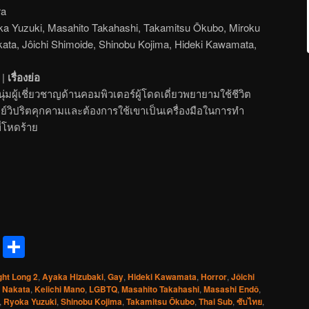
ra
a Yuzuki, Masahito Takahashi, Takamitsu Ōkubo, Miroku
akata, Jôichi Shimoide, Shinobu Kojima, Hideki Kawamata,
|
เรื่องย่อ
่มผู้เชี่ยวชาญด้านคอมพิวเตอร์ผู้โดดเดี่ยวพยายามใช้ชีวิต
กย์วิปริตคุกคามและต้องการใช้เขาเป็นเครื่องมือในการทำ
่โหดร้าย
reads
Messenger
Share
ght Long 2
,
Ayaka Hizubaki
,
Gay
,
Hideki Kawamata
,
Horror
,
Jôichi
 Nakata
,
Keiichi Mano
,
LGBTQ
,
Masahito Takahashi
,
Masashi Endô
,
,
Ryoka Yuzuki
,
Shinobu Kojima
,
Takamitsu Ōkubo
,
Thai Sub
,
ซับไทย
,