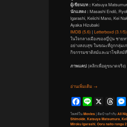
ผู้เขียนบท :
Katsuya Matsumu
นักแสดง :
Masashi Endô, Ryok
Igarashi, Keiichi Mano, Kei N
Ayaka Hizubaki
IMDB (5.6)
|
Letterboxd (3.1/5)
ในใจกลางเมืองของญี่ปุ่น ชายหนุ
อย่างสงบสุข ในขณะที่ถูกกลุ่มเ
กิจกรรมซาดิสม์และมาโซคิสม์ที
ภาพแคป
(คลิกเพื่อดูขนาดจริง)
อ่านเพิ่มเติม
→
Facebook
Line
X
Th
โพสท์ใน
Movies
|
ติดป้ายกำกับ
All Ni
Shimoide
,
Katsuya Matsumura
,
Kei
Miroku Igarashi
,
Ooru naito rongu 2