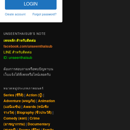
LOGIN
Create account
Forgot password?
UNSEENTHAISUB’S NOTE
เพจหลัก สำหรับติดต่อ
facebook.com/unseenthaisub
LINE สำหรับติดต่อ
ID: unseenthaisub
ต้องการสอบถามหรือพบปัญหาบน
เว็บแจ้งได้ที่เพจหรือไลน์เลยครับ
หมวดหมู่ประเภทภาพยนตร์
Series (ซีรีส์)
|
Action (บู๊)
|
Adventure (ผจญภัย)
|
Animation
(แอนิเมชัน)
|
Awards (หนังชิง
รางวัล)
|
Biography (ชีวประวัติ)
|
Comedy (ตลก)
|
Crime
(อาชญากรรม)
|
Documentary
(สารคดี)
|
Drama (ชีวิต)
|
Family