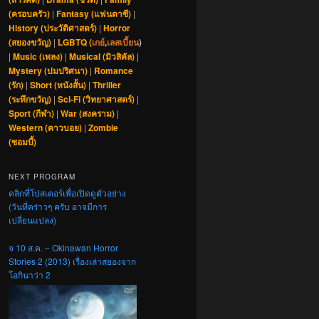
(ครอบครัว)
|
Fantasy (แฟนตาซี)
|
History (ประวัติศาสตร์)
|
Horror
(สยองขวัญ)
|
LGBTQ (
เกย์
,
เลสเบี้ยน
)
|
Music (เพลง)
|
Musical (มิวสิคัล)
|
Mystery (ปมปริศนา)
|
Romance
(รัก)
|
Short (หนังสั้น)
|
Thriller
(ระทึกขวัญ)
|
Sci-Fi (วิทยาศาสตร์)
|
Sport (กีฬา)
|
War (สงคราม)
|
Western (คาวบอย)
|
Zombie
(ซอมบี้)
NEXT PROGRAM
คลิกที่โปสเตอร์เพื่อเปิดดูตัวอย่าง
(วันที่คร่าวๆ ครับ อาจมีการ
เปลี่ยนแปลง)
จ 10 ส.ค. – Okinawan Horror
Stories 2 (2013) เรื่องเล่าสยองจาก
โอกินาว่า 2