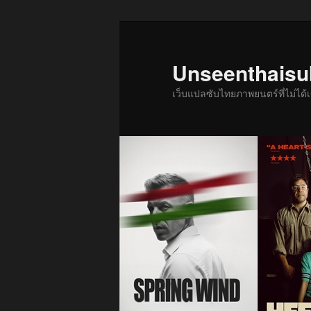
ข้าม
ข้าม
ไป
ไป
ยัง
บทความ
Unseenthais
เนื้อหา
รอง
เว็บแปลซับไทยภาพยนตร์ที่ไม่ไ
หลัก