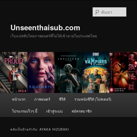
ข้าม
ข้าม
ไป
ไป
ค้นหา
ยัง
บทความ
เนื้อหา
รอง
Unseenthaisub.com
หลัก
เว็บแปลซับไทยภาพยนตร์ที่ไม่ได้เข้าฉายในประเทศไทย
เมนู
หน้าแรก
ภาพยนตร์
ซีรีส์
รวมหนังซีรีส์ (โปสเตอร์)
หลัก
โปรแกรมเร็วๆ นี้
เข้าสู่ระบบ
สมัครสมาชิก
คลังเก็บป้ายกำกับ:
AYAKA HIZUBAKI