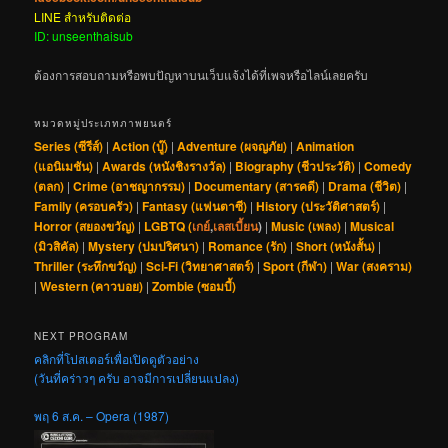
LINE สำหรับติดต่อ
ID: unseenthaisub
ต้องการสอบถามหรือพบปัญหาบนเว็บแจ้งได้ที่เพจหรือไลน์เลยครับ
หมวดหมู่ประเภทภาพยนตร์
Series (ซีรีส์)
|
Action (บู๊)
|
Adventure (ผจญภัย)
|
Animation
(แอนิเมชัน)
|
Awards (หนังชิงรางวัล)
|
Biography (ชีวประวัติ)
|
Comedy
(ตลก)
|
Crime (อาชญากรรม)
|
Documentary (สารคดี)
|
Drama (ชีวิต)
|
Family (ครอบครัว)
|
Fantasy (แฟนตาซี)
|
History (ประวัติศาสตร์)
|
Horror (สยองขวัญ)
|
LGBTQ (
เกย์
,
เลสเบี้ยน
)
|
Music (เพลง)
|
Musical
(มิวสิคัล)
|
Mystery (ปมปริศนา)
|
Romance (รัก)
|
Short (หนังสั้น)
|
Thriller (ระทึกขวัญ)
|
Sci-Fi (วิทยาศาสตร์)
|
Sport (กีฬา)
|
War (สงคราม)
|
Western (คาวบอย)
|
Zombie (ซอมบี้)
NEXT PROGRAM
คลิกที่โปสเตอร์เพื่อเปิดดูตัวอย่าง
(วันที่คร่าวๆ ครับ อาจมีการเปลี่ยนแปลง)
พฤ 6 ส.ค. – Opera (1987)