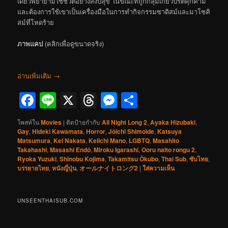
เดี่ยวพยายามใช้ชีวิตอย่างสงบสุข ในขณะที่ถูกกลุ่มเกย์วิปริตคุกคาม
และต้องการใช้เขาเป็นเครื่องมือในการทำกิจกรรมซาดิสม์และมาโซคิ
สม์ที่โหดร้าย
ภาพแคป
(คลิกเพื่อดูขนาดจริง)
อ่านเพิ่มเติม
→
Facebook
Line
X
Threads
Messenger
Share
โพสท์ใน
Movies
|
ติดป้ายกำกับ
All Night Long 2
,
Ayaka Hizubaki
,
Gay
,
Hideki Kawamata
,
Horror
,
Jôichi Shimoide
,
Katsuya
Matsumura
,
Kei Nakata
,
Keiichi Mano
,
LGBTQ
,
Masahito
Takahashi
,
Masashi Endô
,
Miroku Igarashi
,
Ooru naito rongu 2
,
Ryoka Yuzuki
,
Shinobu Kojima
,
Takamitsu Ōkubo
,
Thai Sub
,
ซับไทย
,
บรรยายไทย
,
หนังญี่ปุ่น
,
オールナイトロング2
|
ใส่ความเห็น
UNSEENTHAISUB.COM