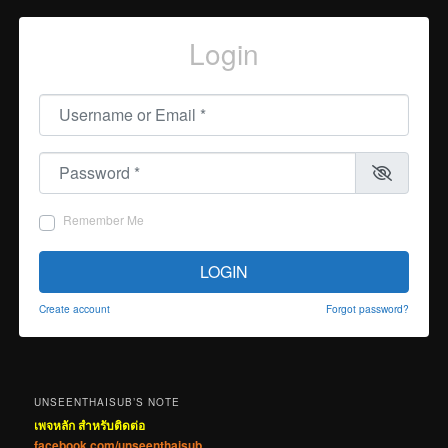
Login
Username or Email
*
Password
*
Remember Me
LOGIN
Create account
Forgot password?
UNSEENTHAISUB’S NOTE
เพจหลัก สำหรับติดต่อ
facebook.com/unseenthaisub