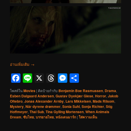
อ่านเพิ่มเติม
→
Facebook
Line
X
Threads
Messenger
Share
โพสท์ใน
Movies
|
ติดป้ายกำกับ
Benjamin Boe Rasmussen
,
Drama
,
Esben Dalgaard Andersen
,
Gustav Dyekjær Giese
,
Horror
,
Jakob
Oftebro
,
Jonas Alexander Arnby
,
Lars Mikkelsen
,
Mads Riisom
,
Mystery
,
Når dyrene drømmer
,
Sonia Suhl
,
Sonja Richter
,
Stig
Hoffmeyer
,
Thai Sub
,
Tina Gylling Mortensen
,
When Animals
Dream
,
ซับไทย
,
บรรยายไทย
,
หนังเดนมาร์ก
|
ใส่ความเห็น