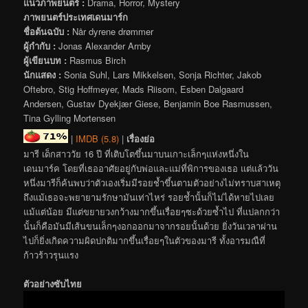
แนวภาพยนตร์ :
Drama, Horror, Mystery
ภาพยนตร์ประเทศเดนมาร์ก
ชื่อต้นฉบับ :
Når dyrene drømmer
ผู้กำกับ :
Jonas Alexander Arnby
ผู้เขียนบท :
Rasmus Birch
นักแสดง :
Sonia Suhl, Lars Mikkelsen, Sonja Richter, Jakob
Oftebro, Stig Hoffmeyer, Mads Riisom, Esben Dalgaard
Andersen, Gustav Dyekjær Giese, Benjamin Boe Rasmussen,
Tina Gylling Mortensen
|
IMDB (5.8)
|
เรื่องย่อ
มารี เด็กสาววัย 16 ปี ที่เติบโตขึ้นมาบนเกาะเล็กๆแห่งหนึ่งใน
เดนมาร์ค โดยที่เธออาศัยอยู่กับพ่อและแม่ที่พิการของเธอ แต่แล้ววัน
หนึ่งมารีก็ค้นพบว่าตัวเองเริ่มมีรอยช้ำขึ้นตามตัวอย่างไม่ทราบสาเหตุ
ถึงแม้เธอจะพยายามรักษามันเท่าไหร่ รอยช้ำนั้นก็ไม่ได้หายไปเลย
แม้แต่น้อย มีแต่ขยายวงกว้างมากขึ้นเรื่อยๆซะด้วยซ้ำไป ที่แปลกกว่า
นั้นก็คือมันมีเส้นขนเล็กๆงอกออกมาจากรอยนั้นด้วย ยิ่งวันเวลาผ่าน
ไปก็ยิ่งเกิดความผิดปกติมากขึ้นเรื่อยๆในตัวของมารี ทั้งอารมณืที่
ก้าวร้าวรุนแรง
ตัวอย่างซับไทย