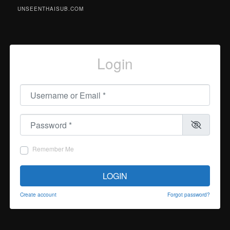
UNSEENTHAISUB.COM
Login
Username or Email
*
Password
*
Remember Me
LOGIN
Create account
Forgot password?