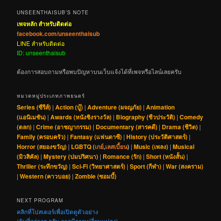
UNSEENTHAISUB’S NOTE
เพจหลัก สำหรับติดต่อ
facebook.com/unseenthaisub
LINE สำหรับติดต่อ
ID: unseenthaisub
ต้องการสอบถามหรือพบปัญหาบนเว็บแจ้งได้ที่เพจหรือไลน์เลยครับ
หมวดหมู่ประเภทภาพยนตร์
Series (ซีรีส์)
|
Action (บู๊)
|
Adventure (ผจญภัย)
|
Animation
(แอนิเมชัน)
|
Awards (หนังชิงรางวัล)
|
Biography (ชีวประวัติ)
|
Comedy
(ตลก)
|
Crime (อาชญากรรม)
|
Documentary (สารคดี)
|
Drama (ชีวิต)
|
Family (ครอบครัว)
|
Fantasy (แฟนตาซี)
|
History (ประวัติศาสตร์)
|
Horror (สยองขวัญ)
|
LGBTQ (
เกย์
,
เลสเบี้ยน
)
|
Music (เพลง)
|
Musical
(มิวสิคัล)
|
Mystery (ปมปริศนา)
|
Romance (รัก)
|
Short (หนังสั้น)
|
Thriller (ระทึกขวัญ)
|
Sci-Fi (วิทยาศาสตร์)
|
Sport (กีฬา)
|
War (สงคราม)
|
Western (คาวบอย)
|
Zombie (ซอมบี้)
NEXT PROGRAM
คลิกที่โปสเตอร์เพื่อเปิดดูตัวอย่าง
(วันที่คร่าวๆ ครับ อาจมีการเปลี่ยนแปลง)