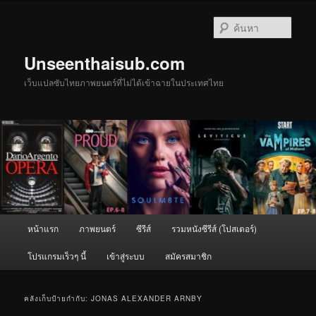
ข้าม
ข้าม
ไป
ไป
ค้นหา
ยัง
บทความ
เนื้อหา
รอง
Unseenthaisub.com
หลัก
เว็บแปลซับไทยภาพยนตร์ที่ไม่ได้เข้าฉายในประเทศไทย
เมนู
หน้าแรก
ภาพยนตร์
ซีรีส์
รวมหนังซีรีส์ (โปสเตอร์)
หลัก
โปรแกรมเร็วๆ นี้
เข้าสู่ระบบ
สมัครสมาชิก
คลังเก็บป้ายกำกับ:
JONAS ALEXANDER ARNBY