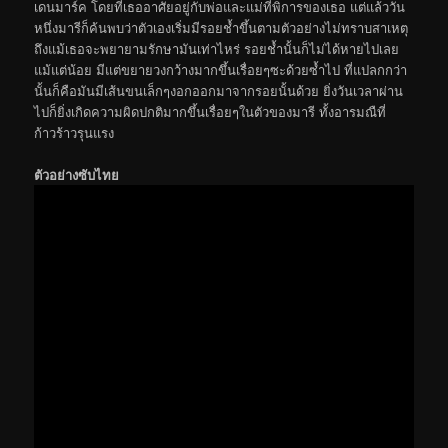
เดนมาร์ค โดยที่เธออาศัยอยู่กับพ่อและแม่ที่พิการของเธอ แต่แล้ววัน
หนึ่งมารีก็ค้นพบว่าตัวเองเริ่มมีรอยช้ำขึ้นตามตัวอย่างไม่ทราบสาเหตุ
ถึงแม้เธอจะพยายามรักษามันเท่าไหร่ รอยช้ำนั้นก็ไม่ได้หายไปเลย
แม้แต่น้อย มีแต่ขยายวงกว้างมากขึ้นเรื่อยๆซะด้วยซ้ำไป ที่แปลกกว่า
นั้นก็คือมันมีเส้นขนเล็กๆงอกออกมาจากรอยนั้นด้วย ยิ่งวันเวลาผ่าน
ไปก็ยิ่งเกิดความผิดปกติมากขึ้นเรื่อยๆในตัวของมารี ทั้งอารมณืที่
ก้าวร้าวรุนแรง
ตัวอย่างซับไทย