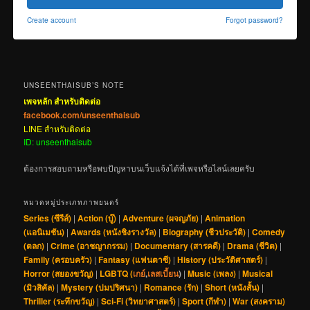
Create account
Forgot password?
UNSEENTHAISUB’S NOTE
เพจหลัก สำหรับติดต่อ
facebook.com/unseenthaisub
LINE สำหรับติดต่อ
ID: unseenthaisub
ต้องการสอบถามหรือพบปัญหาบนเว็บแจ้งได้ที่เพจหรือไลน์เลยครับ
หมวดหมู่ประเภทภาพยนตร์
Series (ซีรีส์)
|
Action (บู๊)
|
Adventure (ผจญภัย)
|
Animation
(แอนิเมชัน)
|
Awards (หนังชิงรางวัล)
|
Biography (ชีวประวัติ)
|
Comedy
(ตลก)
|
Crime (อาชญากรรม)
|
Documentary (สารคดี)
|
Drama (ชีวิต)
|
Family (ครอบครัว)
|
Fantasy (แฟนตาซี)
|
History (ประวัติศาสตร์)
|
Horror (สยองขวัญ)
|
LGBTQ (
เกย์
,
เลสเบี้ยน
)
|
Music (เพลง)
|
Musical
(มิวสิคัล)
|
Mystery (ปมปริศนา)
|
Romance (รัก)
|
Short (หนังสั้น)
|
Thriller (ระทึกขวัญ)
|
Sci-Fi (วิทยาศาสตร์)
|
Sport (กีฬา)
|
War (สงคราม)