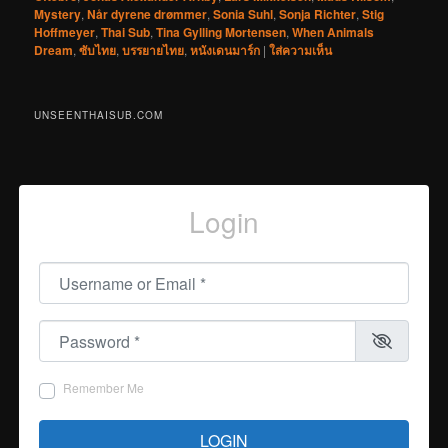
Mystery
,
Når dyrene drømmer
,
Sonia Suhl
,
Sonja Richter
,
Stig
Hoffmeyer
,
Thai Sub
,
Tina Gylling Mortensen
,
When Animals
Dream
,
ซับไทย
,
บรรยายไทย
,
หนังเดนมาร์ก
|
ใส่ความเห็น
UNSEENTHAISUB.COM
Login
Username or Email
*
Password
*
Remember Me
LOGIN