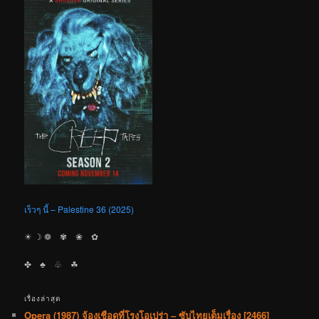
เร็วๆ นี้ – Palestine 36 (2025)
☀︎ ☽ ❁ ✾ ❀ ✿
✤ ♣︎ ♧ ☘︎
เรื่องล่าสุด
Opera (1987) จ้องเชือดที่โรงโอเปร่า – ซับไทยเต็มเรื่อง [2466]