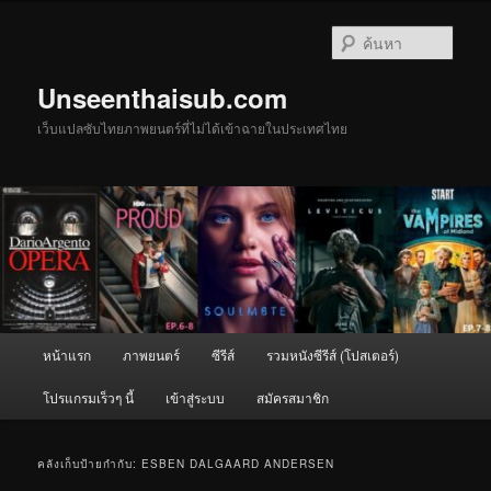
ข้าม
ข้าม
ไป
ไป
ค้นหา
ยัง
บทความ
เนื้อหา
รอง
Unseenthaisub.com
หลัก
เว็บแปลซับไทยภาพยนตร์ที่ไม่ได้เข้าฉายในประเทศไทย
เมนู
หน้าแรก
ภาพยนตร์
ซีรีส์
รวมหนังซีรีส์ (โปสเตอร์)
หลัก
โปรแกรมเร็วๆ นี้
เข้าสู่ระบบ
สมัครสมาชิก
คลังเก็บป้ายกำกับ:
ESBEN DALGAARD ANDERSEN