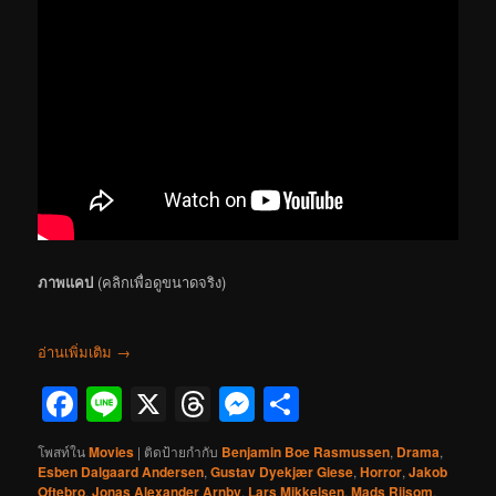
ภาพแคป
(คลิกเพื่อดูขนาดจริง)
อ่านเพิ่มเติม
→
Facebook
Line
X
Threads
Messenger
Share
โพสท์ใน
Movies
|
ติดป้ายกำกับ
Benjamin Boe Rasmussen
,
Drama
,
Esben Dalgaard Andersen
,
Gustav Dyekjær Giese
,
Horror
,
Jakob
Oftebro
,
Jonas Alexander Arnby
,
Lars Mikkelsen
,
Mads Riisom
,