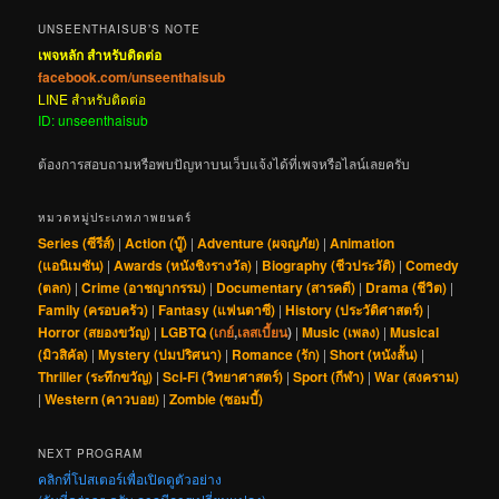
UNSEENTHAISUB’S NOTE
เพจหลัก สำหรับติดต่อ
facebook.com/unseenthaisub
LINE สำหรับติดต่อ
ID: unseenthaisub
ต้องการสอบถามหรือพบปัญหาบนเว็บแจ้งได้ที่เพจหรือไลน์เลยครับ
หมวดหมู่ประเภทภาพยนตร์
Series (ซีรีส์)
|
Action (บู๊)
|
Adventure (ผจญภัย)
|
Animation
(แอนิเมชัน)
|
Awards (หนังชิงรางวัล)
|
Biography (ชีวประวัติ)
|
Comedy
(ตลก)
|
Crime (อาชญากรรม)
|
Documentary (สารคดี)
|
Drama (ชีวิต)
|
Family (ครอบครัว)
|
Fantasy (แฟนตาซี)
|
History (ประวัติศาสตร์)
|
Horror (สยองขวัญ)
|
LGBTQ (
เกย์
,
เลสเบี้ยน
)
|
Music (เพลง)
|
Musical
(มิวสิคัล)
|
Mystery (ปมปริศนา)
|
Romance (รัก)
|
Short (หนังสั้น)
|
Thriller (ระทึกขวัญ)
|
Sci-Fi (วิทยาศาสตร์)
|
Sport (กีฬา)
|
War (สงคราม)
|
Western (คาวบอย)
|
Zombie (ซอมบี้)
NEXT PROGRAM
คลิกที่โปสเตอร์เพื่อเปิดดูตัวอย่าง