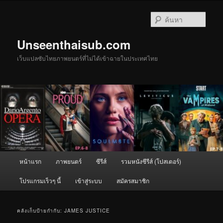
ข้าม
ข้าม
ไป
ไป
ค้นหา
ยัง
บทความ
เนื้อหา
รอง
Unseenthaisub.com
หลัก
เว็บแปลซับไทยภาพยนตร์ที่ไม่ได้เข้าฉายในประเทศไทย
เมนู
หน้าแรก
ภาพยนตร์
ซีรีส์
รวมหนังซีรีส์ (โปสเตอร์)
หลัก
โปรแกรมเร็วๆ นี้
เข้าสู่ระบบ
สมัครสมาชิก
คลังเก็บป้ายกำกับ:
JAMES JUSTICE