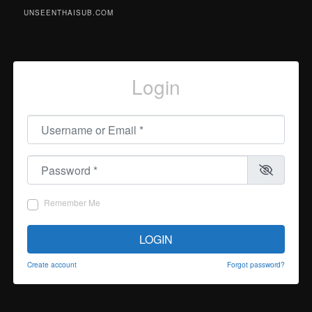
UNSEENTHAISUB.COM
Login
Username or Email
*
Password
*
Remember Me
LOGIN
Create account
Forgot password?