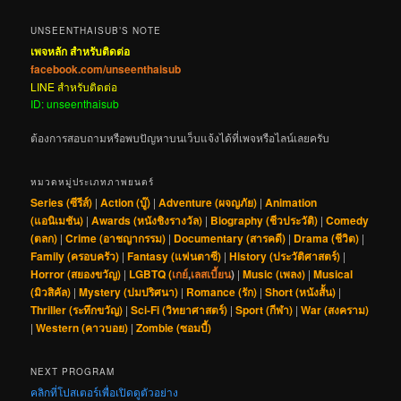
UNSEENTHAISUB’S NOTE
เพจหลัก สำหรับติดต่อ
facebook.com/unseenthaisub
LINE สำหรับติดต่อ
ID: unseenthaisub
ต้องการสอบถามหรือพบปัญหาบนเว็บแจ้งได้ที่เพจหรือไลน์เลยครับ
หมวดหมู่ประเภทภาพยนตร์
Series (ซีรีส์)
|
Action (บู๊)
|
Adventure (ผจญภัย)
|
Animation
(แอนิเมชัน)
|
Awards (หนังชิงรางวัล)
|
Biography (ชีวประวัติ)
|
Comedy
(ตลก)
|
Crime (อาชญากรรม)
|
Documentary (สารคดี)
|
Drama (ชีวิต)
|
Family (ครอบครัว)
|
Fantasy (แฟนตาซี)
|
History (ประวัติศาสตร์)
|
Horror (สยองขวัญ)
|
LGBTQ (
เกย์
,
เลสเบี้ยน
)
|
Music (เพลง)
|
Musical
(มิวสิคัล)
|
Mystery (ปมปริศนา)
|
Romance (รัก)
|
Short (หนังสั้น)
|
Thriller (ระทึกขวัญ)
|
Sci-Fi (วิทยาศาสตร์)
|
Sport (กีฬา)
|
War (สงคราม)
|
Western (คาวบอย)
|
Zombie (ซอมบี้)
NEXT PROGRAM
คลิกที่โปสเตอร์เพื่อเปิดดูตัวอย่าง