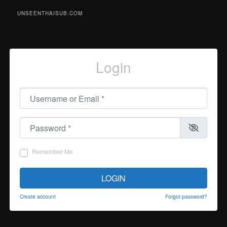
UNSEENTHAISUB.COM
Login
Username or Email
*
Password
*
Remember Me
LOGIN
Create account
Forgot password?