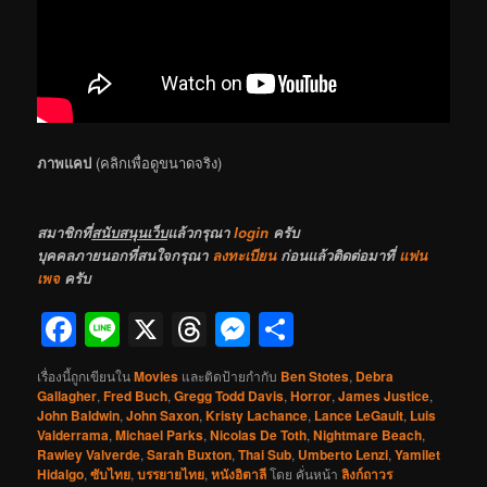
ภาพแคป
(คลิกเพื่อดูขนาดจริง)
สมาชิกที่
สนับสนุนเว็บ
แล้วกรุณา
login
ครับ
บุคคลภายนอกที่สนใจกรุณา
ลงทะเบียน
ก่อนแล้วติดต่อมาที่
แฟน
เพจ
ครับ
Facebook
Line
X
Threads
Messenger
Share
เรื่องนี้ถูกเขียนใน
Movies
และติดป้ายกำกับ
Ben Stotes
,
Debra
Gallagher
,
Fred Buch
,
Gregg Todd Davis
,
Horror
,
James Justice
,
John Baldwin
,
John Saxon
,
Kristy Lachance
,
Lance LeGault
,
Luis
Valderrama
,
Michael Parks
,
Nicolas De Toth
,
Nightmare Beach
,
Rawley Valverde
,
Sarah Buxton
,
Thai Sub
,
Umberto Lenzi
,
Yamilet
Hidalgo
,
ซับไทย
,
บรรยายไทย
,
หนังอิตาลี
โดย
คั่นหน้า
ลิงก์ถาวร