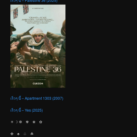
เร็วๆ นี้ – Palestine 36 (2025)
เร็วๆ นี้ – Apartment 1303 (2007)
เร็วๆ นี้ – Yes (2025)
☀︎ ☽ ❁ ✾ ❀ ✿
✤ ♣︎ ♧ ☘︎