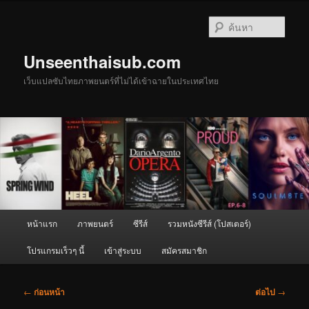
ข้าม
ไป
ค้นหา
ยัง
เนื้อหา
Unseenthaisub.com
หลัก
เว็บแปลซับไทยภาพยนตร์ที่ไม่ได้เข้าฉายในประเทศไทย
เมนู
หน้าแรก
ภาพยนตร์
ซีรีส์
รวมหนังซีรีส์ (โปสเตอร์)
หลัก
โปรแกรมเร็วๆ นี้
เข้าสู่ระบบ
สมัครสมาชิก
เมนู
←
ก่อนหน้า
ต่อไป
→
นำทาง