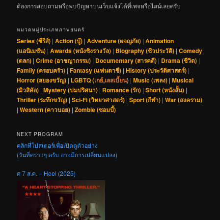
ต้องการสอบถามหรือพบปัญหาบนเว็บแจ้งได้ที่เพจหรือไลน์เลยครับ
หมวดหมู่ประเภทภาพยนตร์
Series (ซีรีส์)
|
Action (บู๊)
|
Adventure (ผจญภัย)
|
Animation
(แอนิเมชัน)
|
Awards (หนังชิงรางวัล)
|
Biography (ชีวประวัติ)
|
Comedy
(ตลก)
|
Crime (อาชญากรรม)
|
Documentary (สารคดี)
|
Drama (ชีวิต)
|
Family (ครอบครัว)
|
Fantasy (แฟนตาซี)
|
History (ประวัติศาสตร์)
|
Horror (สยองขวัญ)
|
LGBTQ (
เกย์
,
เลสเบี้ยน
)
|
Music (เพลง)
|
Musical
(มิวสิคัล)
|
Mystery (ปมปริศนา)
|
Romance (รัก)
|
Short (หนังสั้น)
|
Thriller (ระทึกขวัญ)
|
Sci-Fi (วิทยาศาสตร์)
|
Sport (กีฬา)
|
War (สงคราม)
|
Western (คาวบอย)
|
Zombie (ซอมบี้)
NEXT PROGRAM
คลิกที่โปสเตอร์เพื่อเปิดดูตัวอย่าง
(วันที่คร่าวๆ ครับ อาจมีการเปลี่ยนแปลง)
ศ 7 ส.ค. – Heel (2025)