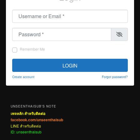
Username or Email
*
Password
*
Remember Me
LOGIN
Create account
Forgot password?
UNSEENTHAISUB’S NOTE
เพจหลัก สำหรับติดต่อ
facebook.com/unseenthaisub
LINE สำหรับติดต่อ
ID: unseenthaisub