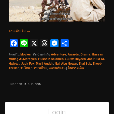
อ่านเพิ่มเติม
→
Facebook
Line
X
Threads
Messenger
Share
โพสท์ใน
Movies
|
ติดป้ายกำกับ
Adventure
,
Awards
,
Drama
,
Hassan
Mutlag Al-Maraiyeh
,
Hussein Salameh Al-Sweilhiyeen
,
Jacir Eid Al-
Hwietat
,
Jack Fox
,
Marji Audeh
,
Naji Abu Nowar
,
Thai Sub
,
Theeb
,
Thriller
,
ซับไทย
,
บรรยายไทย
,
หนังจอร์แดน
|
ใส่ความเห็น
UNSEENTHAISUB.COM
Login