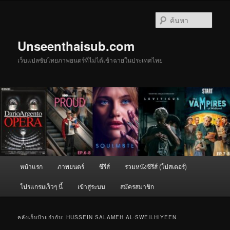
ข้าม
ข้าม
ไป
ไป
ค้นหา
ยัง
บทความ
เนื้อหา
รอง
Unseenthaisub.com
หลัก
เว็บแปลซับไทยภาพยนตร์ที่ไม่ได้เข้าฉายในประเทศไทย
เมนู
หน้าแรก
ภาพยนตร์
ซีรีส์
รวมหนังซีรีส์ (โปสเตอร์)
หลัก
โปรแกรมเร็วๆ นี้
เข้าสู่ระบบ
สมัครสมาชิก
คลังเก็บป้ายกำกับ:
HUSSEIN SALAMEH AL-SWEILHIYEEN