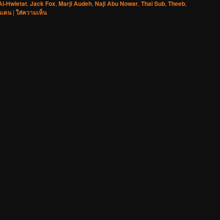
Al-Hwietat
,
Jack Fox
,
Marji Audeh
,
Naji Abu Nowar
,
Thai Sub
,
Theeb
,
์แดน
|
ใส่ความเห็น