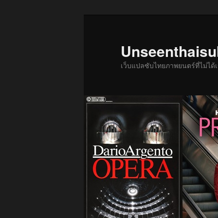
ข้าม
ข้าม
ไป
ไป
ยัง
บทความ
Unseenthais
เนื้อหา
รอง
เว็บแปลซับไทยภาพยนตร์ที่ไม่ไ
หลัก