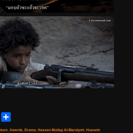
reads
Messenger
Share
ture
,
Awards
,
Drama
,
Hassan Mutlag Al-Maraiyeh
,
Hussein