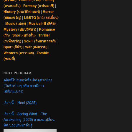
(ครอบครัว)
|
Fantasy (แฟนตาซี)
|
History (ประวัติศาสตร์)
|
Horror
(สยองขวัญ)
|
LGBTQ (
เกย์
,
เลสเบี้ยน
)
|
Music (เพลง)
|
Musical (มิวสิคัล)
|
Mystery (ปมปริศนา)
|
Romance
(รัก)
|
Short (หนังสั้น)
|
Thriller
(ระทึกขวัญ)
|
Sci-Fi (วิทยาศาสตร์)
|
Sport (กีฬา)
|
War (สงคราม)
|
Western (คาวบอย)
|
Zombie
(ซอมบี้)
NEXT PROGRAM
คลิกที่โปสเตอร์เพื่อเปิดดูตัวอย่าง
(วันที่คร่าวๆ ครับ อาจมีการ
เปลี่ยนแปลง)
เร็วๆ นี้ – Heel (2025)
เร็วๆ นี้ – Spring Wind – The
Awakening (2026) สายลมเปลี่ยน
ทิศ ปวงประชาตื่นรู้