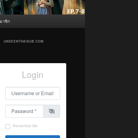
มาชิก
UNSEENTHAISUB.COM
Login
Username or Email
*
Password
*
Remember Me