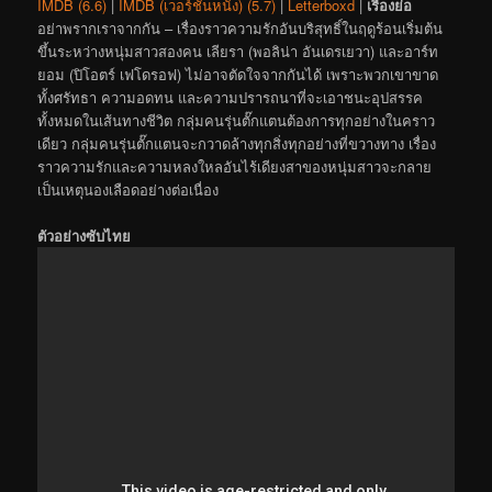
IMDB (6.6)
|
IMDB (เวอร์ชันหนัง) (5.7)
|
Letterboxd
|
เรื่องย่อ
อย่าพรากเราจากกัน – เรื่องราวความรักอันบริสุทธิ์ในฤดูร้อนเริ่มต้น
ขึ้นระหว่างหนุ่มสาวสองคน เลียรา (พอลิน่า อันเดรเยวา) และอาร์ท
ยอม (ปิโอตร์ เฟโดรอฟ) ไม่อาจตัดใจจากกันได้ เพราะพวกเขาขาด
ทั้งศรัทธา ความอดทน และความปรารถนาที่จะเอาชนะอุปสรรค
ทั้งหมดในเส้นทางชีวิต กลุ่มคนรุ่นตั๊กแตนต้องการทุกอย่างในคราว
เดียว กลุ่มคนรุ่นตั๊กแตนจะกวาดล้างทุกสิ่งทุกอย่างที่ขวางทาง เรื่อง
ราวความรักและความหลงใหลอันไร้เดียงสาของหนุ่มสาวจะกลาย
เป็นเหตุนองเลือดอย่างต่อเนื่อง
ตัวอย่างซับไทย