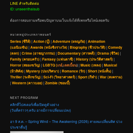
LINE สำหรับติดต่อ
ID: unseenthaisub
ต้องการสอบถามหรือพบปัญหาบนเว็บแจ้งได้ที่เพจหรือไลน์เลยครับ
หมวดหมู่ประเภทภาพยนตร์
Series (ซีรีส์)
|
Action (บู๊)
|
Adventure (ผจญภัย)
|
Animation
(แอนิเมชัน)
|
Awards (หนังชิงรางวัล)
|
Biography (ชีวประวัติ)
|
Comedy
(ตลก)
|
Crime (อาชญากรรม)
|
Documentary (สารคดี)
|
Drama (ชีวิต)
|
Family (ครอบครัว)
|
Fantasy (แฟนตาซี)
|
History (ประวัติศาสตร์)
|
Horror (สยองขวัญ)
|
LGBTQ (
เกย์
,
เลสเบี้ยน
)
|
Music (เพลง)
|
Musical
(มิวสิคัล)
|
Mystery (ปมปริศนา)
|
Romance (รัก)
|
Short (หนังสั้น)
|
Thriller (ระทึกขวัญ)
|
Sci-Fi (วิทยาศาสตร์)
|
Sport (กีฬา)
|
War (สงคราม)
|
Western (คาวบอย)
|
Zombie (ซอมบี้)
NEXT PROGRAM
คลิกที่โปสเตอร์เพื่อเปิดดูตัวอย่าง
(วันที่คร่าวๆ ครับ อาจมีการเปลี่ยนแปลง)
อา 9 ส.ค. – Spring Wind – The Awakening (2026) สายลมเปลี่ยนทิศ ปวง
ประชาตื่นรู้