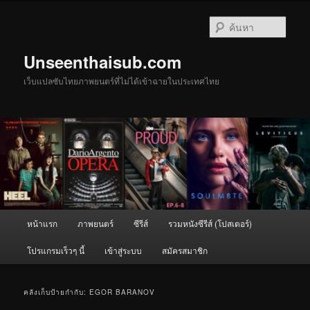
ข้าม
ข้าม
ไป
ไป
ค้นหา
ยัง
บทความ
เนื้อหา
รอง
Unseenthaisub.com
หลัก
เว็บแปลซับไทยภาพยนตร์ที่ไม่ได้เข้าฉายในประเทศไทย
เมนู
หน้าแรก
ภาพยนตร์
ซีรีส์
รวมหนังซีรีส์ (โปสเตอร์)
หลัก
โปรแกรมเร็วๆ นี้
เข้าสู่ระบบ
สมัครสมาชิก
คลังเก็บป้ายกำกับ:
EGOR BARANOV