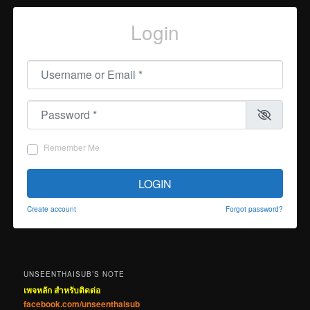
Login
Username or Email
*
Password
*
Remember Me
LOGIN
Create account
Forgot password?
UNSEENTHAISUB’S NOTE
เพจหลัก สำหรับติดต่อ
facebook.com/unseenthaisub