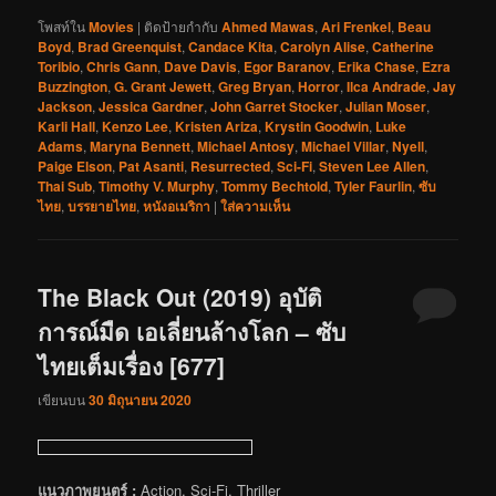
โพสท์ใน
Movies
|
ติดป้ายกำกับ
Ahmed Mawas
,
Ari Frenkel
,
Beau
Boyd
,
Brad Greenquist
,
Candace Kita
,
Carolyn Alise
,
Catherine
Toribio
,
Chris Gann
,
Dave Davis
,
Egor Baranov
,
Erika Chase
,
Ezra
Buzzington
,
G. Grant Jewett
,
Greg Bryan
,
Horror
,
Ilca Andrade
,
Jay
Jackson
,
Jessica Gardner
,
John Garret Stocker
,
Julian Moser
,
Karli Hall
,
Kenzo Lee
,
Kristen Ariza
,
Krystin Goodwin
,
Luke
Adams
,
Maryna Bennett
,
Michael Antosy
,
Michael Villar
,
Nyell
,
Paige Elson
,
Pat Asanti
,
Resurrected
,
Sci-Fi
,
Steven Lee Allen
,
Thai Sub
,
Timothy V. Murphy
,
Tommy Bechtold
,
Tyler Faurlin
,
ซับ
ไทย
,
บรรยายไทย
,
หนังอเมริกา
|
ใส่ความเห็น
The Black Out (2019) อุบัติ
การณ์มืด เอเลี่ยนล้างโลก – ซับ
ไทยเต็มเรื่อง [677]
เขียนบน
30 มิถุนายน 2020
แนวภาพยนตร์ :
Action, Sci-Fi, Thriller