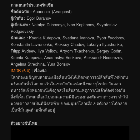
ภาพยนตร์ประเทศรัสเซีย
ชื่อต้นฉบับ :
Аванпост (Avanpost)
ผู้กำกับ :
Egor Baranov
ผู้เขียนบท :
Natalya Dubovaya, Ivan Kapitonov, Svyatoslav
Podgaevskiy
นักแสดง :
Ksenia Kutepova, Svetlana Ivanova, Pyotr Fyodorov,
Konstantin Lavronenko, Aleksey Chadov, Lukerya Ilyashenko,
Filipp Avdeev, Ilya Volkov, Artyom Tkachenko, Sergey Godin,
Ksenia Kutepova, Anastasiya Venkova, Aleksandr Nedorezov,
Angelina Strechina, Yura Borisov
IMDB (6.0)
|
เรื่องย่อ
โลกต้องเผชิญกับหายนะเมื่อคืนหนึ่งได้เกิดเหตุการณ์ลึกลับที่ไฟฟ้าดับ
พร้อมกันทั่วโลก ยกเว้นในเขตกักกันแห่งหนึ่งของยุโรปตะวันออก
ทหารรัสเซียหน่วยหนึ่งจึงถูกส่งไปสืบสวนเหตุการณ์แล้วต้องจังงังกับ
สิ่งที่เห็น มีศพเกลื่อนไปหมดเพราะฝีมือของกองทัพจากต่างดาว ทำให้
พวกเขากลายเป็นที่พึ่งสุดท้ายของมนุษย์โลกเมื่อเขตดังกล่าวได้กลาย
เป็นที่มั่นสุดท้ายที่เหลืออยู่
ตัวอย่างซับไทย