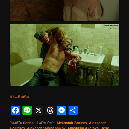
อ่านเพิ่มเติม
→
Facebook
Line
X
Threads
Messenger
Share
โพสท์ใน
Series
|
ติดป้ายกำกับ
Aleksandr Barinov
,
Aleksandr
Golubkov
,
Alexander Molochnikov
,
Anastasia Akatova
,
Beso