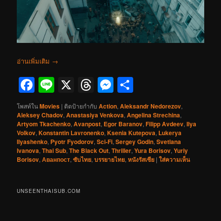
อ่านเพิ่มเติม
→
Facebook
Line
X
Threads
Messenger
Share
โพสท์ใน
Movies
|
ติดป้ายกำกับ
Action
,
Aleksandr Nedorezov
,
Aleksey Chadov
,
Anastasiya Venkova
,
Angelina Strechina
,
Artyom Tkachenko
,
Avanpost
,
Egor Baranov
,
Filipp Avdeev
,
Ilya
Volkov
,
Konstantin Lavronenko
,
Ksenia Kutepova
,
Lukerya
Ilyashenko
,
Pyotr Fyodorov
,
Sci-Fi
,
Sergey Godin
,
Svetlana
Ivanova
,
Thai Sub
,
The Black Out
,
Thriller
,
Yura Borisov
,
Yuriy
Borisov
,
Аванпост
,
ซับไทย
,
บรรยายไทย
,
หนังรัสเซีย
|
ใส่ความเห็น
UNSEENTHAISUB.COM