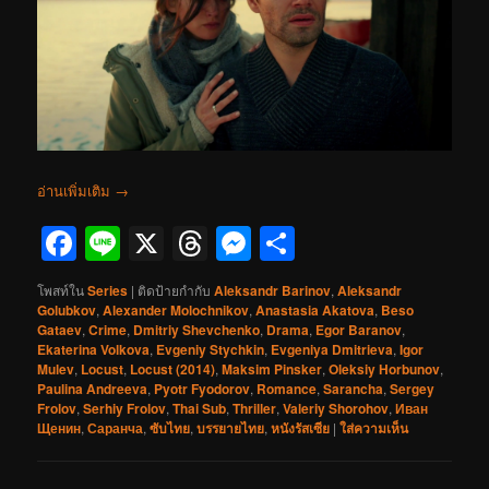
อ่านเพิ่มเติม
→
Facebook
Line
X
Threads
Messenger
Share
โพสท์ใน
Series
|
ติดป้ายกำกับ
Aleksandr Barinov
,
Aleksandr
Golubkov
,
Alexander Molochnikov
,
Anastasia Akatova
,
Beso
Gataev
,
Crime
,
Dmitriy Shevchenko
,
Drama
,
Egor Baranov
,
Ekaterina Volkova
,
Evgeniy Stychkin
,
Evgeniya Dmitrieva
,
Igor
Mulev
,
Locust
,
Locust (2014)
,
Maksim Pinsker
,
Oleksiy Horbunov
,
Paulina Andreeva
,
Pyotr Fyodorov
,
Romance
,
Sarancha
,
Sergey
Frolov
,
Serhiy Frolov
,
Thai Sub
,
Thriller
,
Valeriy Shorohov
,
Иван
Щенин
,
Саранча
,
ซับไทย
,
บรรยายไทย
,
หนังรัสเซีย
|
ใส่ความเห็น