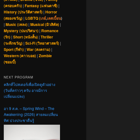
(ครอบครัว)
|
Fantasy (แฟนตาซี)
|
History (ประวัติศาสตร์)
|
Horror
(สยองขวัญ)
|
LGBTQ (
เกย์
,
เลสเบี้ยน
)
|
Music (เพลง)
|
Musical (มิวสิคัล)
|
Mystery (ปมปริศนา)
|
Romance
(รัก)
|
Short (หนังสั้น)
|
Thriller
(ระทึกขวัญ)
|
Sci-Fi (วิทยาศาสตร์)
|
Sport (กีฬา)
|
War (สงคราม)
|
Western (คาวบอย)
|
Zombie
(ซอมบี้)
NEXT PROGRAM
คลิกที่โปสเตอร์เพื่อเปิดดูตัวอย่าง
(วันที่คร่าวๆ ครับ อาจมีการ
เปลี่ยนแปลง)
อา 9 ส.ค. – Spring Wind – The
Awakening (2026) สายลมเปลี่ยน
ทิศ ปวงประชาตื่นรู้