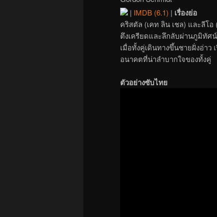
|
IMDB (6.1)
|
เรื่องย่อ
คริสตัล (เคท ลิน เชล) และลีโอ (
ตึงเครียดและลึกลับผ่านภูมิท
เมื่อทั้งคู่เดินทางขึ้นชายฝั่งอ่
อนาคตที่น่าลำบากใจของทั้งคู่
ตัวอย่างซับไทย