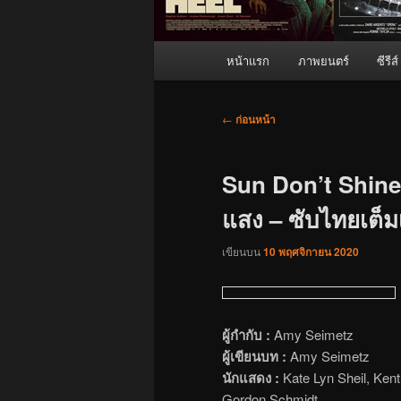
เมนู
หน้าแรก
ภาพยนตร์
ซีรีส์
หลัก
เมนู
←
ก่อนหน้า
นำทาง
เรื่อง
Sun Don’t Shine 
แสง – ซับไทยเต็มเ
เขียนบน
10 พฤศจิกายน 2020
ผู้กำกับ :
Amy Seimetz
ผู้เขียนบท :
Amy Seimetz
นักแสดง :
Kate Lyn Sheil, Ken
Gordon Schmidt