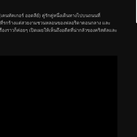
เคนทัคเกอร์ ออดลีย์) คู่รักคู่หนึ่งเดินทางไปบนถนนที่
ัศน์ที่รกร้างแต่สวยงามชวนหลอนของฟลอริดาตอนกลาง และ
าว เรื่องราวก็ค่อยๆ เปิดเผยให้เห็นถึงอดีตที่น่ากลัวของคริสตัลและ