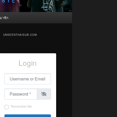
มาชิก
UNSEENTHAISUB.COM
Login
Username or Email
*
Password
*
Remember Me