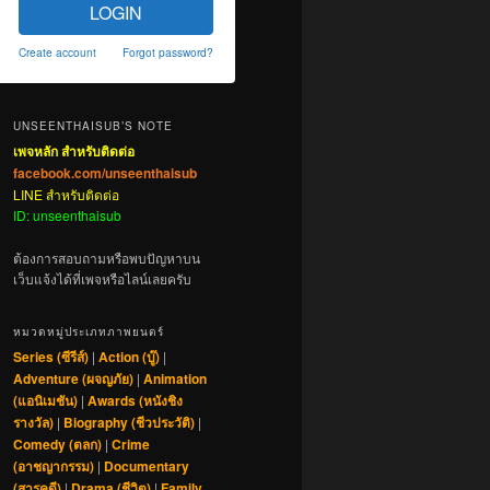
LOGIN
Create account
Forgot password?
UNSEENTHAISUB’S NOTE
เพจหลัก สำหรับติดต่อ
facebook.com/unseenthaisub
LINE สำหรับติดต่อ
ID: unseenthaisub
ต้องการสอบถามหรือพบปัญหาบน
เว็บแจ้งได้ที่เพจหรือไลน์เลยครับ
หมวดหมู่ประเภทภาพยนตร์
Series (ซีรีส์)
|
Action (บู๊)
|
Adventure (ผจญภัย)
|
Animation
(แอนิเมชัน)
|
Awards (หนังชิง
รางวัล)
|
Biography (ชีวประวัติ)
|
Comedy (ตลก)
|
Crime
(อาชญากรรม)
|
Documentary
(สารคดี)
|
Drama (ชีวิต)
|
Family