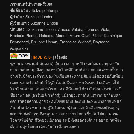
ภาพยนตร์ประเทศฝรั่งเศส
ชื่อต้นฉบับ :
Seize printemps
ผู้กำกับ :
Suzanne Lindon
ผู้เขียนบท :
Suzanne Lindon
นักแสดง :
Suzanne Lindon, Arnaud Valois, Florence Viala,
Frédéric Pierrot, Rebecca Marder, Arturo Giusi-Périer, Dominique
Besnehard, Philippe Uchan, Françoise Widhoff, Raymond
Acquaviva
|
IMDB (5.8)
|
เรื่องย่อ
ซูซานน์ (ซูซานน์ ลินดอน) เด็กสาวอายุ 16 ปี เธอเบื่อคนอายุเท่ากัน
จากภายนอกทุกสิ่งดูสวยงามในโลกที่มีเสน่ห์ของเธอ แต่ความซ้ำซาก
จำเจในชีวิตประจำวันของโรงเรียนและความสัมพันธ์ของเธอกับเพื่อน
และครอบครัวกลับทำให้รู้สึกไม่สดชื่นเลย ทุกวันระหว่างเดินทางไป
โรงเรียนมัธยม เธอผ่านโรงละคร ที่นั่นเธอได้พบกับนักแสดงวัย 35 ปี
ชื่อราฟาเอล (อาร์นอด์ วาลัวส์) แม้อายุจะต่างกัน แต่พวกเขาก็พบคำ
ตอบสำหรับความทุกข์ระทมใจของกันและกันและพัฒนาสายสัมพันธ์
อันแน่นแฟ้น หมกมุ่นอยู่ในโลกของผู้ใหญ่และตัวเลือกของผู้ใหญ่ ซู
ซานเริ่มตั้งคำถามถึงหลุมพรางของการผลิดอกเร็วเกินไปและพลาด
โอกาสในชีวิต ชีวิตของเด็กอายุ 16 ปี ซึ่งเธอต้องดิ้นรนอย่างมากที่จะ
มีความสุขในแบบเดียวกันกับเพื่อนของเธอ