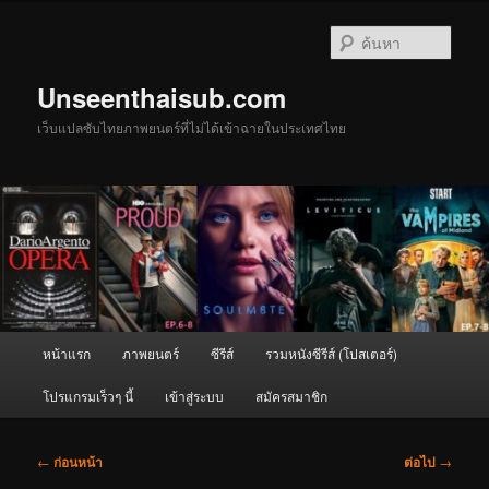
ข้าม
ไป
ค้นหา
ยัง
เนื้อหา
Unseenthaisub.com
หลัก
เว็บแปลซับไทยภาพยนตร์ที่ไม่ได้เข้าฉายในประเทศไทย
เมนู
หน้าแรก
ภาพยนตร์
ซีรีส์
รวมหนังซีรีส์ (โปสเตอร์)
หลัก
โปรแกรมเร็วๆ นี้
เข้าสู่ระบบ
สมัครสมาชิก
เมนู
←
ก่อนหน้า
ต่อไป
→
นำทาง