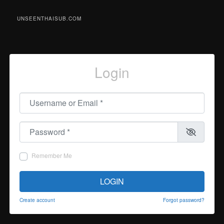
UNSEENTHAISUB.COM
Login
Username or Email
*
Password
*
Remember Me
LOGIN
Create account
Forgot password?