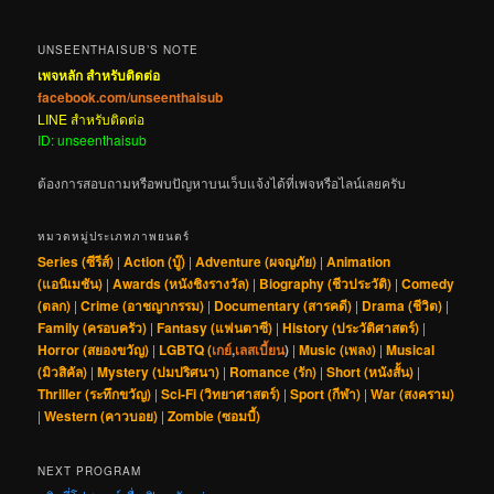
UNSEENTHAISUB’S NOTE
เพจหลัก สำหรับติดต่อ
facebook.com/unseenthaisub
LINE สำหรับติดต่อ
ID: unseenthaisub
ต้องการสอบถามหรือพบปัญหาบนเว็บแจ้งได้ที่เพจหรือไลน์เลยครับ
หมวดหมู่ประเภทภาพยนตร์
Series (ซีรีส์)
|
Action (บู๊)
|
Adventure (ผจญภัย)
|
Animation
(แอนิเมชัน)
|
Awards (หนังชิงรางวัล)
|
Biography (ชีวประวัติ)
|
Comedy
(ตลก)
|
Crime (อาชญากรรม)
|
Documentary (สารคดี)
|
Drama (ชีวิต)
|
Family (ครอบครัว)
|
Fantasy (แฟนตาซี)
|
History (ประวัติศาสตร์)
|
Horror (สยองขวัญ)
|
LGBTQ (
เกย์
,
เลสเบี้ยน
)
|
Music (เพลง)
|
Musical
(มิวสิคัล)
|
Mystery (ปมปริศนา)
|
Romance (รัก)
|
Short (หนังสั้น)
|
Thriller (ระทึกขวัญ)
|
Sci-Fi (วิทยาศาสตร์)
|
Sport (กีฬา)
|
War (สงคราม)
|
Western (คาวบอย)
|
Zombie (ซอมบี้)
NEXT PROGRAM