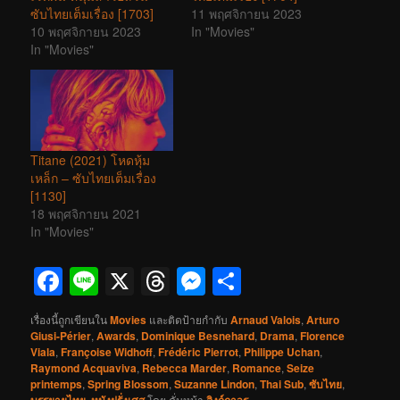
ซับไทยเต็มเรื่อง [1703]
11 พฤศจิกายน 2023
10 พฤศจิกายน 2023
In "Movies"
In "Movies"
Titane (2021) โหดหุ้ม
เหล็ก – ซับไทยเต็มเรื่อง
[1130]
18 พฤศจิกายน 2021
In "Movies"
Facebook
Line
X
Threads
Messenger
Share
เรื่องนี้ถูกเขียนใน
Movies
และติดป้ายกำกับ
Arnaud Valois
,
Arturo
Giusi-Périer
,
Awards
,
Dominique Besnehard
,
Drama
,
Florence
Viala
,
Françoise Widhoff
,
Frédéric Pierrot
,
Philippe Uchan
,
Raymond Acquaviva
,
Rebecca Marder
,
Romance
,
Seize
printemps
,
Spring Blossom
,
Suzanne Lindon
,
Thai Sub
,
ซับไทย
,
บรรยายไทย
,
หนังฝรั่งเศส
โดย
คั่นหน้า
ลิงก์ถาวร