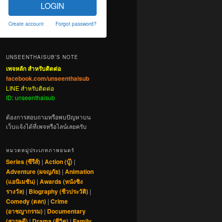
LOGIN
Create account
Forgot password?
UNSEENTHAISUB’S NOTE
เพจหลัก สำหรับติดต่อ
facebook.com/unseenthaisub
LINE สำหรับติดต่อ
ID: unseenthaisub
ต้องการสอบถามหรือพบปัญหาบน
เว็บแจ้งได้ที่เพจหรือไลน์เลยครับ
หมวดหมู่ประเภทภาพยนตร์
Series (ซีรีส์)
|
Action (บู๊)
|
Adventure (ผจญภัย)
|
Animation
(แอนิเมชัน)
|
Awards (หนังชิง
รางวัล)
|
Biography (ชีวประวัติ)
|
Comedy (ตลก)
|
Crime
(อาชญากรรม)
|
Documentary
(สารคดี)
|
Drama (ชีวิต)
|
Family