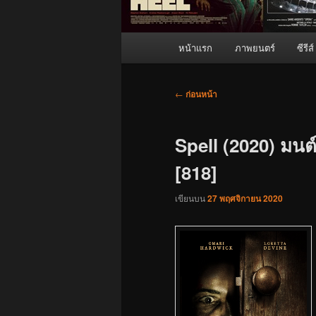
เมนู
หน้าแรก
ภาพยนตร์
ซีรีส์
หลัก
เมนู
←
ก่อนหน้า
นำทาง
เรื่อง
Spell (2020) มนต์
[818]
เขียนบน
27 พฤศจิกายน 2020