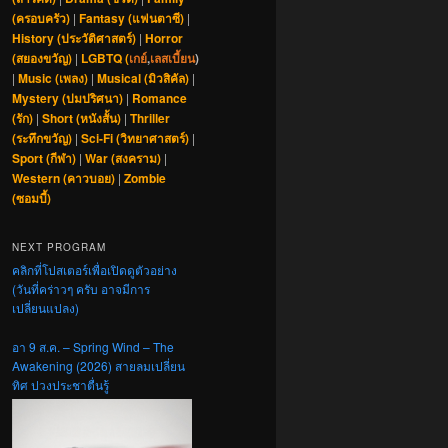
(ครอบครัว)
|
Fantasy (แฟนตาซี)
|
History (ประวัติศาสตร์)
|
Horror
(สยองขวัญ)
|
LGBTQ (
เกย์
,
เลสเบี้ยน
)
|
Music (เพลง)
|
Musical (มิวสิคัล)
|
Mystery (ปมปริศนา)
|
Romance
(รัก)
|
Short (หนังสั้น)
|
Thriller
(ระทึกขวัญ)
|
Sci-Fi (วิทยาศาสตร์)
|
Sport (กีฬา)
|
War (สงคราม)
|
Western (คาวบอย)
|
Zombie
(ซอมบี้)
NEXT PROGRAM
คลิกที่โปสเตอร์เพื่อเปิดดูตัวอย่าง
(วันที่คร่าวๆ ครับ อาจมีการ
เปลี่ยนแปลง)
อา 9 ส.ค. – Spring Wind – The
Awakening (2026) สายลมเปลี่ยน
ทิศ ปวงประชาตื่นรู้