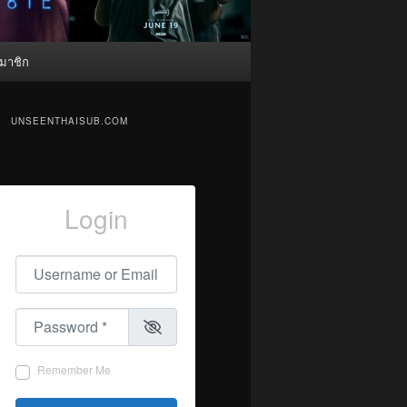
มาชิก
UNSEENTHAISUB.COM
Login
Username or Email
*
Password
*
Remember Me