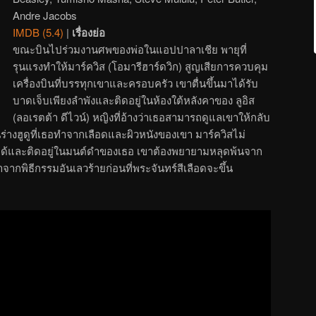
Andre Jacobs
IMDB (5.4)
|
เรื่องย่อ
ขณะบินไปร่วมงานศพของพ่อในแอปปาลาเชีย พายุที่
รุนแรงทำให้มาร์ควิส (โอมารีฮาร์ดวิก) สูญเสียการควบคุม
เครื่องบินที่บรรทุกเขาและครอบครัว เขาตื่นขึ้นมาได้รับ
บาดเจ็บเพียงลำพังและติดอยู่ในห้องใต้หลังคาของ ลูอิส
(ลอเรตต้า ดีไวน์) หญิงที่อ้างว่าเธอสามารถดูแลเขาให้กลับ
ป็นร่างฮูดูที่เธอทำจากเลือดและผิวหนังของเขา มาร์ควิสไม่
้และติดอยู่ในมนต์ดำของเธอ เขาต้องพยายามหลุดพ้นจาก
กพิธีกรรมอันเลวร้ายก่อนที่พระจันทร์สีเลือดจะขึ้น