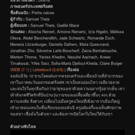
ภาพยนตร์ประเทศฝรั่งเศส
ชื่อต้นฉบับ :
Petite nature
ผู้กำกับ :
Samuel Theis
ผู้เขียนบท :
Samuel Theis, Gaëlle Macé
นักแสดง :
Aliocha Reinert, Antoine Reinartz, Izïa Higelin, Mélissa
Olexa, Abdel Benchendikh, Jade Schwartz, Romande Esch,
Meresia Litzenburger, Danielle Dalhem, Maïa Quesmand,
Jonathan Zito, Séverine Larbi-Boucherif, Zaina Benhabouche,
Meriem Thome, Yaniss Khedim, Naoufel Aachach, Anwar
Timakssat, Yilès Saci, Sofia-Maria Djelloul-Kheda, Claire Burger
IMDB (7.1)
|
Letterboxd (3.6/5)
|
เรื่องย่อ
จอห์นนีวัย 10 ขวบโดดเด่นจากครอบครัวและเพื่อนบ้านที่ลำบากของ
เขาในภาคตะวันออกของฝรั่งเศส เขาเป็นคนอ่อนไหว เฉลียวฉลาด
และสนใจในทุกสิ่งเกินกว่าอายุของเขาด้วยความอยากรู้อยากเห็น เขา
เฝ้าสังเกตชีวิตรักที่ปั่นป่วนวุ่นวายของแม่เลี้ยงเดี่ยวขึ้นๆ ลงๆ ด้วย
ความสงสัย สิ่งต่างๆ เปลี่ยนไปเมื่อครูคนใหม่ที่เพิ่งมาจากเมืองใหญ่
เข้ามาสอนแทนในชั้นเรียนของจอห์นนี ครูอดัมสกี้มองเห็นศักยภาพ
ของเขา เชื่อมั่นในตัวเขา และต้องการเปิดโลกใบใหม่ให้กับเขา
ตัวอย่างซับไทย