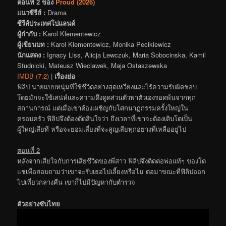
ตอนที่ 2 ของ
Proud (2026)
แนวซีรีส์ :
Drama
ซีรีส์ประเทศโปแลนด์
ผู้กำกับ :
Karol Klementewicz
ผู้เขียนบท :
Karol Klementewicz, Monika Pecikiewicz
นักแสดง :
Ignacy Liss, Alicja Lewczuk, Maria Sobocinska, Kamil
Studnicki, Mateusz Wieclawek, Maja Ostaszewska
IMDB (7.2)
|
เรื่องย่อ
ฟิลิป นายแบบหนุ่มที่ใช้ชีวิตอย่างสุดเหวี่ยงและไร้ความรับผิดชอบ
โดยมักจะใช้เสน่ห์และความดึงดูดส่วนตัวพาตัวเองรอดพ้นจากทุก
สถานการณ์ แต่เมื่อเขาต้องเผชิญกับโศกนาฏกรรมครั้งใหญ่ใน
ครอบครัว ฟิลิปจึงต้องตัดสินใจว่า ถึงเวลาที่เขาจะต้องเติบโตเป็น
ผู้ใหญ่เสียที หรือจะยอมเสี่ยงที่จะสูญเสียทุกอย่างที่เหลืออยู่ไป
ตอนที่ 2
หลังจากเสียใจกับการเสียชีวิตของพี่สาว ฟิลิปจึงติดต่อพ่อแท้ๆ ของโต
แชเพื่อสอบถามว่าเขาจะรับเธอไปเลี้ยงหรือไม่ ต่อมาขณะที่ฟิลิปออก
ไปเที่ยวกลางคืน เขาก็ไปมีปัญหากับตำรวจ
ตัวอย่างซับไทย