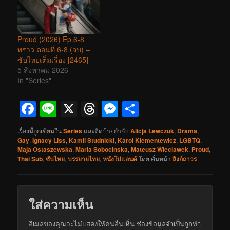
Proud (2026) Ep.6-8
พราว ตอนที่ 6-8 (จบ) –
ซับไทยเต็มเรื่อง [2465]
5 สิงหาคม 2026
In "Series"
Facebook
Line
X
Threads
Messenger
Share
เรื่องนี้ถูกเขียนใน
Series
และติดป้ายกำกับ
Alicja Lewczuk
,
Drama
,
Gay
,
Ignacy Liss
,
Kamil Studnicki
,
Karol Klementewicz
,
LGBTQ
,
Maja Ostaszewska
,
Maria Sobocinska
,
Mateusz Wieclawek
,
Proud
,
Thai Sub
,
ซับไทย
,
บรรยายไทย
,
หนังโปแลนด์
โดย
คั่นหน้า
ลิงก์ถาวร
ใส่ความเห็น
อีเมลของคุณจะไม่แสดงให้คนอื่นเห็น
ช่องข้อมูลจำเป็นถูกทำ