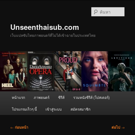
ข้าม
ไป
ค้นหา
ยัง
เนื้อหา
Unseenthaisub.com
หลัก
เว็บแปลซับไทยภาพยนตร์ที่ไม่ได้เข้าฉายในประเทศไทย
เมนู
หน้าแรก
ภาพยนตร์
ซีรีส์
รวมหนังซีรีส์ (โปสเตอร์)
หลัก
โปรแกรมเร็วๆ นี้
เข้าสู่ระบบ
สมัครสมาชิก
เมนู
←
ก่อนหน้า
ต่อไป
→
นำทาง