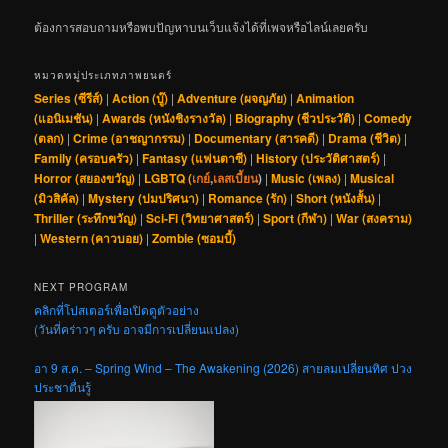
ต้องการสอบถามหรือพบปัญหาบนเว็บแจ้งได้ที่เพจหรือไลน์เลยครับ
หมวดหมู่ประเภทภาพยนตร์
Series (ซีรีส์)
|
Action (บู๊)
|
Adventure (ผจญภัย)
|
Animation
(แอนิเมชัน)
|
Awards (หนังชิงรางวัล)
|
Biography (ชีวประวัติ)
|
Comedy
(ตลก)
|
Crime (อาชญากรรม)
|
Documentary (สารคดี)
|
Drama (ชีวิต)
|
Family (ครอบครัว)
|
Fantasy (แฟนตาซี)
|
History (ประวัติศาสตร์)
|
Horror (สยองขวัญ)
|
LGBTQ (
เกย์
,
เลสเบี้ยน
)
|
Music (เพลง)
|
Musical
(มิวสิคัล)
|
Mystery (ปมปริศนา)
|
Romance (รัก)
|
Short (หนังสั้น)
|
Thriller (ระทึกขวัญ)
|
Sci-Fi (วิทยาศาสตร์)
|
Sport (กีฬา)
|
War (สงคราม)
|
Western (คาวบอย)
|
Zombie (ซอมบี้)
NEXT PROGRAM
คลิกที่โปสเตอร์เพื่อเปิดดูตัวอย่าง
(วันที่คร่าวๆ ครับ อาจมีการเปลี่ยนแปลง)
อา 9 ส.ค. – Spring Wind – The Awakening (2026) สายลมเปลี่ยนทิศ ปวง
ประชาตื่นรู้