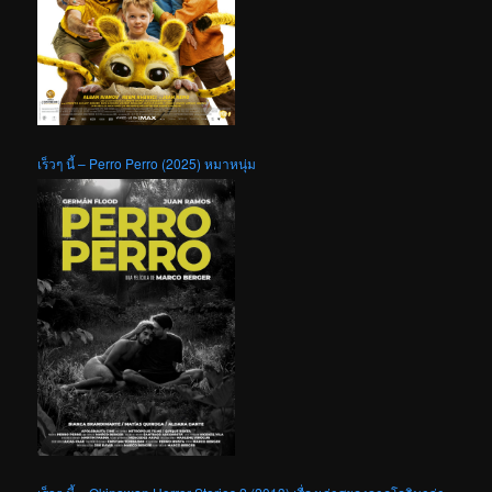
เร็วๆ นี้ – Perro Perro (2025) หมาหนุ่ม