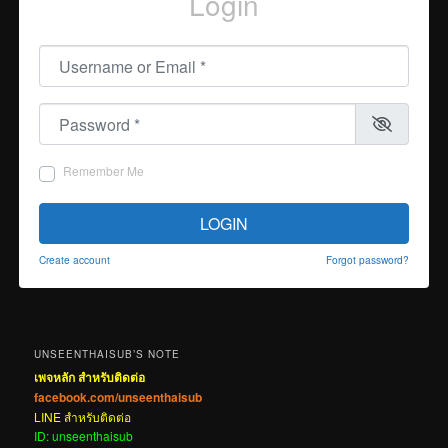
Login
Username or Email
*
Password
*
Remember Me
LOGIN
Create account
Forgot password?
UNSEENTHAISUB’S NOTE
เพจหลัก สำหรับติดต่อ
facebook.com/unseenthaisub
LINE สำหรับติดต่อ
ID: unseenthaisub