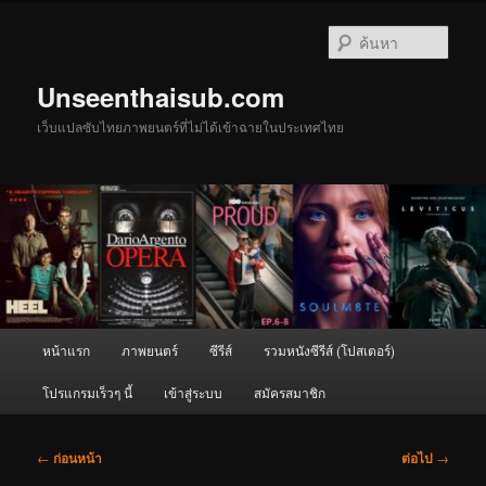
ข้าม
ไป
ค้นหา
ยัง
เนื้อหา
Unseenthaisub.com
หลัก
เว็บแปลซับไทยภาพยนตร์ที่ไม่ได้เข้าฉายในประเทศไทย
เมนู
หน้าแรก
ภาพยนตร์
ซีรีส์
รวมหนังซีรีส์ (โปสเตอร์)
หลัก
โปรแกรมเร็วๆ นี้
เข้าสู่ระบบ
สมัครสมาชิก
เมนู
←
ก่อนหน้า
ต่อไป
→
นำทาง