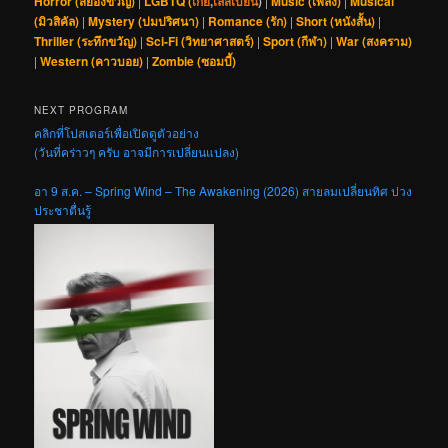
Horror (สยองขวัญ)
|
LGBTQ (
เกย์
,
เลสเบี้ยน
)
|
Music (เพลง)
|
Musical
(มิวสิคัล)
|
Mystery (ปมปริศนา)
|
Romance (รัก)
|
Short (หนังสั้น)
|
Thriller (ระทึกขวัญ)
|
Sci-Fi (วิทยาศาสตร์)
|
Sport (กีฬา)
|
War (สงคราม)
|
Western (คาวบอย)
|
Zombie (ซอมบี้)
NEXT PROGRAM
คลิกที่โปสเตอร์เพื่อเปิดดูตัวอย่าง
(วันที่คร่าวๆ ครับ อาจมีการเปลี่ยนแปลง)
อา 9 ส.ค. – Spring Wind – The Awakening (2026) สายลมเปลี่ยนทิศ ปวง
ประชาตื่นรู้