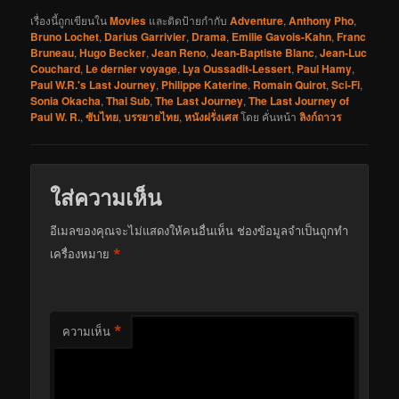
เรื่องนี้ถูกเขียนใน
Movies
และติดป้ายกำกับ
Adventure
,
Anthony Pho
,
Bruno Lochet
,
Darius Garrivier
,
Drama
,
Emilie Gavois-Kahn
,
Franc
Bruneau
,
Hugo Becker
,
Jean Reno
,
Jean-Baptiste Blanc
,
Jean-Luc
Couchard
,
Le dernier voyage
,
Lya Oussadit-Lessert
,
Paul Hamy
,
Paul W.R.'s Last Journey
,
Philippe Katerine
,
Romain Quirot
,
Sci-Fi
,
Sonia Okacha
,
Thai Sub
,
The Last Journey
,
The Last Journey of
Paul W. R.
,
ซับไทย
,
บรรยายไทย
,
หนังฝรั่งเศส
โดย
คั่นหน้า
ลิงก์ถาวร
ใส่ความเห็น
อีเมลของคุณจะไม่แสดงให้คนอื่นเห็น
ช่องข้อมูลจำเป็นถูกทำ
*
เครื่องหมาย
*
ความเห็น