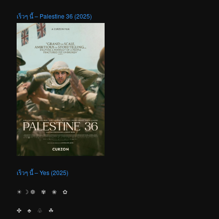
เร็วๆ นี้ – Palestine 36 (2025)
เร็วๆ นี้ – Yes (2025)
☀︎ ☽ ❁ ✾ ❀ ✿
✤ ♣︎ ♧ ☘︎