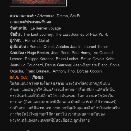
แนวภาพยนตร์ :
Adventure, Drama, Sci-Fi
ภาพยนตร์ประเทศฝรั่งเศส
ชื่อต้นฉบับ :
Le dernier voyage
ชื่ออื่น :
The Last Journey, The Last Journey of Paul W. R.
ผู้กำกับ :
Romain Quirot
ผู้เขียนบท :
Romain Quirot, Antoine Jaunin, Laurent Turner
นักแสดง :
Hugo Becker, Jean Reno, Paul Hamy, Lya Oussadit-
Lessert, Philippe Katerine, Bruno Lochet, Emilie Gavois-Kahn,
Jean-Luc Couchard, Darius Garrivier, Jean-Baptiste Blanc, Sonia
Okacha, Franc Bruneau, Anthony Pho, Dorcas Coppin
IMDB (5.5)
|
เรื่องย่อ
ในดินแดนรกร้างหลังโลกล่มสลาย พระจันทร์แดงปรากฏขึ้นบน
ท้องฟ้าและมันถูกใช้เป็นพลังงานล้ำค่าอย่างสิ้นเปลือง แต่ทันใดนั้น
พระจันทร์แดงก็ได้เปลี่ยนวิถีของมันตรงมาโลก ความหวังเดียวใน
การกอบกู้โลกและมนุษยชาติคือ พอล ดับบลิวอาร์ (ฮิวโก้ เบกเคอร์)
นักบินอวกาศที่มีความสามารถมากที่สุดในยุค แต่ไม่กี่ชั่วโมงก่อนเริ่ม
ภารกิจอันยิ่งใหญ่ พอลได้หายตัวไป เขาค้นพบความลับของ
พระจันทร์แดงและเหตุผลที่มันจะต้องไม่ถูกทำลาย