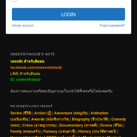
LOGIN
Create account
Forgot password?
UNSEENTHAISUB’S NOTE
เพจหลัก สำหรับติดต่อ
facebook.com/unseenthaisub
LINE สำหรับติดต่อ
ID: unseenthaisub
ต้องการสอบถามหรือพบปัญหาบนเว็บแจ้งได้ที่เพจหรือไลน์เลยครับ
หมวดหมู่ประเภทภาพยนตร์
Series (ซีรีส์)
|
Action (บู๊)
|
Adventure (ผจญภัย)
|
Animation
(แอนิเมชัน)
|
Awards (หนังชิงรางวัล)
|
Biography (ชีวประวัติ)
|
Comedy
(ตลก)
|
Crime (อาชญากรรม)
|
Documentary (สารคดี)
|
Drama (ชีวิต)
|
Family (ครอบครัว)
|
Fantasy (แฟนตาซี)
|
History (ประวัติศาสตร์)
|