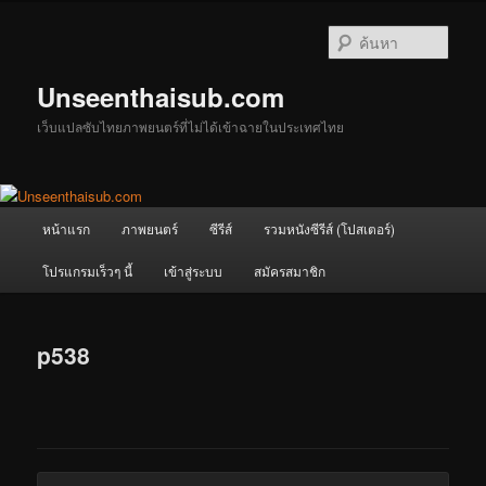
ข้าม
ไป
ค้นหา
ยัง
เนื้อหา
Unseenthaisub.com
หลัก
เว็บแปลซับไทยภาพยนตร์ที่ไม่ได้เข้าฉายในประเทศไทย
เมนู
หน้าแรก
ภาพยนตร์
ซีรีส์
รวมหนังซีรีส์ (โปสเตอร์)
หลัก
โปรแกรมเร็วๆ นี้
เข้าสู่ระบบ
สมัครสมาชิก
p538