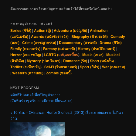
ต้องการสอบถามหรือพบปัญหาบนเว็บแจ้งได้ที่เพจหรือไลน์เลยครับ
หมวดหมู่ประเภทภาพยนตร์
Series (ซีรีส์)
|
Action (บู๊)
|
Adventure (ผจญภัย)
|
Animation
(แอนิเมชัน)
|
Awards (หนังชิงรางวัล)
|
Biography (ชีวประวัติ)
|
Comedy
(ตลก)
|
Crime (อาชญากรรม)
|
Documentary (สารคดี)
|
Drama (ชีวิต)
|
Family (ครอบครัว)
|
Fantasy (แฟนตาซี)
|
History (ประวัติศาสตร์)
|
Horror (สยองขวัญ)
|
LGBTQ (
เกย์
,
เลสเบี้ยน
)
|
Music (เพลง)
|
Musical
(มิวสิคัล)
|
Mystery (ปมปริศนา)
|
Romance (รัก)
|
Short (หนังสั้น)
|
Thriller (ระทึกขวัญ)
|
Sci-Fi (วิทยาศาสตร์)
|
Sport (กีฬา)
|
War (สงคราม)
|
Western (คาวบอย)
|
Zombie (ซอมบี้)
NEXT PROGRAM
คลิกที่โปสเตอร์เพื่อเปิดดูตัวอย่าง
(วันที่คร่าวๆ ครับ อาจมีการเปลี่ยนแปลง)
จ 10 ส.ค. – Okinawan Horror Stories 2 (2013) เรื่องเล่าสยองจากโอกินา
ว่า 2