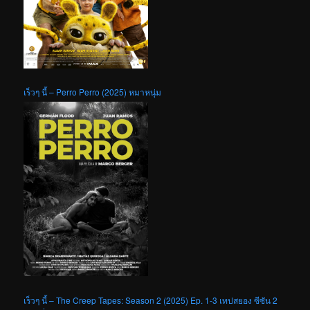
เร็วๆ นี้ – Perro Perro (2025) หมาหนุ่ม
เร็วๆ นี้ – The Creep Tapes: Season 2 (2025) Ep. 1-3 เทปสยอง ซีซัน 2