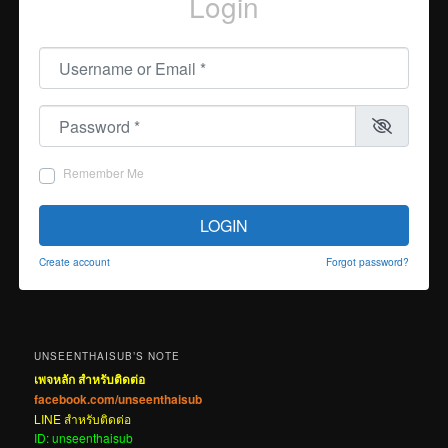
Login
Username or Email
*
Password
*
Remember Me
LOGIN
Create account
Forgot password?
UNSEENTHAISUB’S NOTE
เพจหลัก สำหรับติดต่อ
facebook.com/unseenthaisub
LINE สำหรับติดต่อ
ID: unseenthaisub