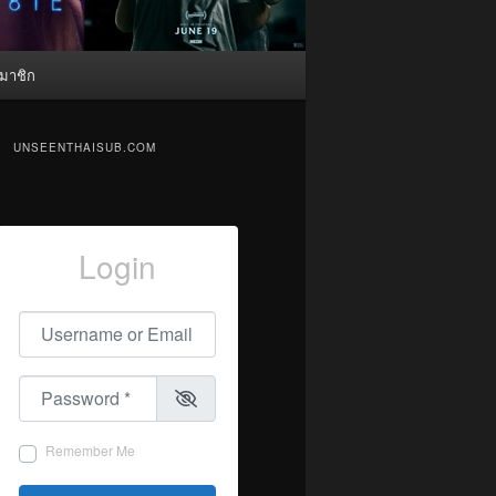
มาชิก
UNSEENTHAISUB.COM
Login
Username or Email
*
Password
*
Remember Me