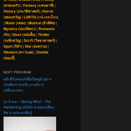
(ครอบครัว)
|
Fantasy (แฟนตาซี)
|
History (ประวัติศาสตร์)
|
Horror
(สยองขวัญ)
|
LGBTQ (
เกย์
,
เลสเบี้ยน
)
|
Music (เพลง)
|
Musical (มิวสิคัล)
|
Mystery (ปมปริศนา)
|
Romance
(รัก)
|
Short (หนังสั้น)
|
Thriller
(ระทึกขวัญ)
|
Sci-Fi (วิทยาศาสตร์)
|
Sport (กีฬา)
|
War (สงคราม)
|
Western (คาวบอย)
|
Zombie
(ซอมบี้)
NEXT PROGRAM
คลิกที่โปสเตอร์เพื่อเปิดดูตัวอย่าง
(วันที่คร่าวๆ ครับ อาจมีการ
เปลี่ยนแปลง)
อา 9 ส.ค. – Spring Wind – The
Awakening (2026) สายลมเปลี่ยน
ทิศ ปวงประชาตื่นรู้