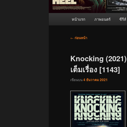
เมนู
หน้าแรก
ภาพยนตร์
ซีรีส์
หลัก
เมนู
←
ก่อนหน้า
นำทาง
เรื่อง
Knocking (2021)
เต็มเรื่อง [1143]
เขียนบน
4 ธันวาคม 2021