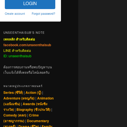
LOGIN
Create account
Forgot password?
UNSEENTHAISUB’S NOTE
เพจหลัก สำหรับติดต่อ
facebook.com/unseenthaisub
LINE สำหรับติดต่อ
ID: unseenthaisub
ต้องการสอบถามหรือพบปัญหาบน
เว็บแจ้งได้ที่เพจหรือไลน์เลยครับ
หมวดหมู่ประเภทภาพยนตร์
Series (ซีรีส์)
|
Action (บู๊)
|
Adventure (ผจญภัย)
|
Animation
(แอนิเมชัน)
|
Awards (หนังชิง
รางวัล)
|
Biography (ชีวประวัติ)
|
Comedy (ตลก)
|
Crime
(อาชญากรรม)
|
Documentary
(สารคดี)
|
Drama (ชีวิต)
|
Family