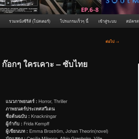
รวมหนังซีรีส์ (โปสเตอร์)
โปรแกรมเร็วๆ นี้
เข้าสู่ระบบ
สมัครส
ต่อไป
→
 ก๊อกๆ ใครเคาะ – ซับไทย
แนวภาพยนตร์ :
Horror, Thriller
ภาพยนตร์ประเทศสวีเดน
ชื่อต้นฉบับ :
Knackningar
ผู้กำกับ :
Frida Kempff
ผู้เขียนบท :
Emma Broström, Johan Theorin(novel)
นักแสดง :
Cecilia Milocco, Albin Grenholm, Ville