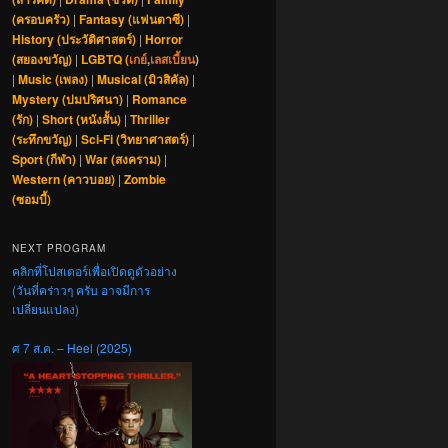
(ครอบครัว)
|
Fantasy (แฟนตาซี)
|
History (ประวัติศาสตร์)
|
Horror
(สยองขวัญ)
|
LGBTQ (
เกย์
,
เลสเบี้ยน
)
|
Music (เพลง)
|
Musical (มิวสิคัล)
|
Mystery (ปมปริศนา)
|
Romance
(รัก)
|
Short (หนังสั้น)
|
Thriller
(ระทึกขวัญ)
|
Sci-Fi (วิทยาศาสตร์)
|
Sport (กีฬา)
|
War (สงคราม)
|
Western (คาวบอย)
|
Zombie
(ซอมบี้)
NEXT PROGRAM
คลิกที่โปสเตอร์เพื่อเปิดดูตัวอย่าง
(วันที่คร่าวๆ ครับ อาจมีการ
เปลี่ยนแปลง)
ศ 7 ส.ค. – Heel (2025)