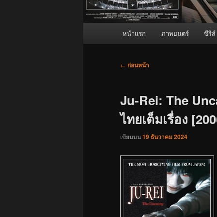
เมนู
หน้าแรก
ภาพยนตร์
ซีรีส์
หลัก
เมนู
←
ก่อนหน้า
นำทาง
เรื่อง
Ju-Rei: The Unca
ไทยเต็มเรื่อง [200
เขียนบน
19 ธันวาคม 2024