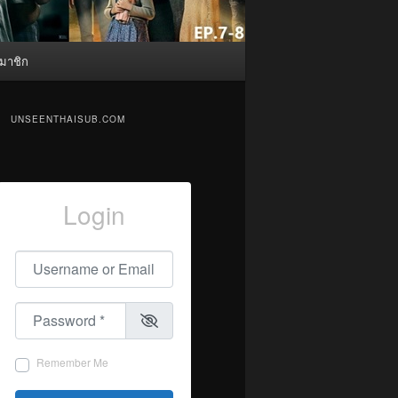
มาชิก
UNSEENTHAISUB.COM
Login
Username or Email
*
Password
*
Remember Me