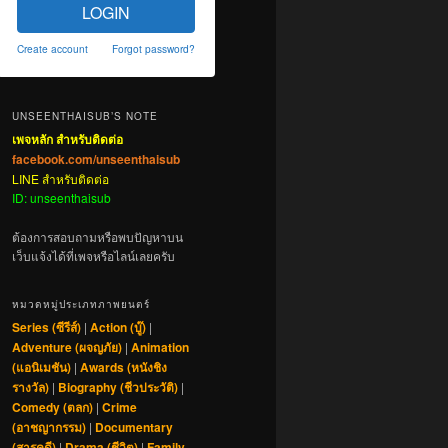
LOGIN
Create account
Forgot password?
UNSEENTHAISUB’S NOTE
เพจหลัก สำหรับติดต่อ
facebook.com/unseenthaisub
LINE สำหรับติดต่อ
ID: unseenthaisub
ต้องการสอบถามหรือพบปัญหาบน
เว็บแจ้งได้ที่เพจหรือไลน์เลยครับ
หมวดหมู่ประเภทภาพยนตร์
Series (ซีรีส์)
|
Action (บู๊)
|
Adventure (ผจญภัย)
|
Animation
(แอนิเมชัน)
|
Awards (หนังชิง
รางวัล)
|
Biography (ชีวประวัติ)
|
Comedy (ตลก)
|
Crime
(อาชญากรรม)
|
Documentary
(สารคดี)
|
Drama (ชีวิต)
|
Family