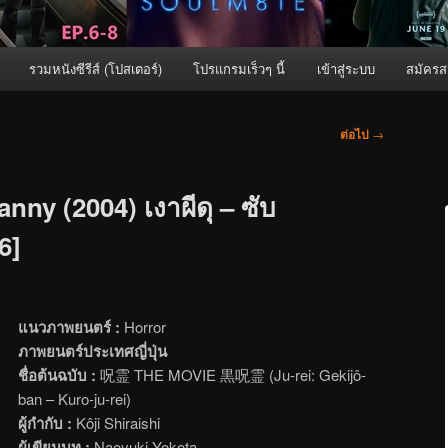
รวมหนังซีรีส์ (โปสเตอร์)
โปรแกรมเร็วๆ นี้
เข้าสู่ระบบ
สมัครส
ต่อไป
→
nny (2004) เงาผีดุ – ซับ
6]
แนวภาพยนตร์ :
Horror
ภาพยนตร์ประเทศญี่ปุ่น
ชื่อต้นฉบับ :
呪霊 THE MOVIE 黒呪霊 (Ju-rei: Gekijô-
ban – Kuro-ju-rei)
ผู้กำกับ :
Kôji Shiraishi
ผู้เขียนบท :
Naoyuki Yokota