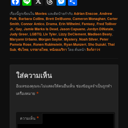
Facebook
Line
X
Threads
Messenger
Share
เรื่องนี้ถูกเขียนใน
Movies
และติดป้ายกำกับ
Adrian Enscoe
,
Andrew
Polk
,
Barbara Collins
,
Brett DelBuono
,
Cameron Monaghan
,
Carter
Smith
,
Connor Antico
,
Drama
,
Erin Wilhelmi
,
Fantasy
,
Fred Tolliver
Jr.
,
Gay
,
Jamie Marks Is Dead
,
Jason Capuano
,
Jordyn DiNatale
,
Judy Greer
,
LGBTQ
,
Liv Tyler
,
Lizzy DeClement
,
Madisen Beaty
,
Maryann Urbano
,
Morgan Saylor
,
Mystery
,
Noah Silver
,
Peter
Pamela Rose
,
Ronen Rubinstein
,
Ryan Munzert
,
Sho Suzuki
,
Thai
Sub
,
ซับไทย
,
บรรยายไทย
,
หนังอเมริกา
โดย
คั่นหน้า
ลิงก์ถาวร
ใส่ความเห็น
อีเมลของคุณจะไม่แสดงให้คนอื่นเห็น
ช่องข้อมูลจำเป็นถูกทำ
*
เครื่องหมาย
*
ความเห็น