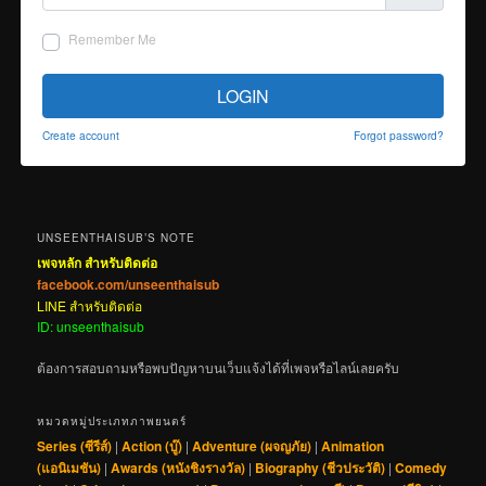
Remember Me
LOGIN
Create account
Forgot password?
UNSEENTHAISUB’S NOTE
เพจหลัก สำหรับติดต่อ
facebook.com/unseenthaisub
LINE สำหรับติดต่อ
ID: unseenthaisub
ต้องการสอบถามหรือพบปัญหาบนเว็บแจ้งได้ที่เพจหรือไลน์เลยครับ
หมวดหมู่ประเภทภาพยนตร์
Series (ซีรีส์)
|
Action (บู๊)
|
Adventure (ผจญภัย)
|
Animation
(แอนิเมชัน)
|
Awards (หนังชิงรางวัล)
|
Biography (ชีวประวัติ)
|
Comedy