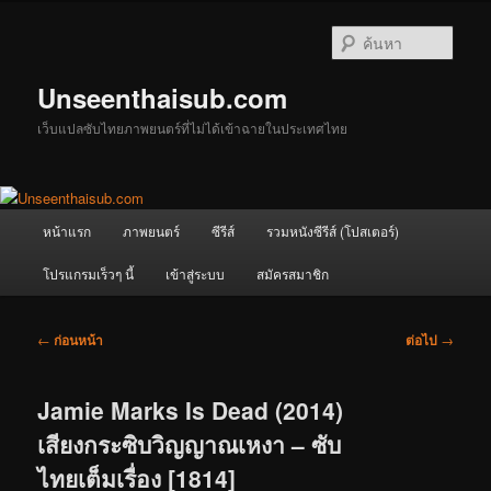
ข้าม
ไป
ค้นหา
ยัง
เนื้อหา
Unseenthaisub.com
หลัก
เว็บแปลซับไทยภาพยนตร์ที่ไม่ได้เข้าฉายในประเทศไทย
เมนู
หน้าแรก
ภาพยนตร์
ซีรีส์
รวมหนังซีรีส์ (โปสเตอร์)
หลัก
โปรแกรมเร็วๆ นี้
เข้าสู่ระบบ
สมัครสมาชิก
เมนู
←
ก่อนหน้า
ต่อไป
→
นำทาง
เรื่อง
Jamie Marks Is Dead (2014)
เสียงกระซิบวิญญาณเหงา – ซับ
ไทยเต็มเรื่อง [1814]