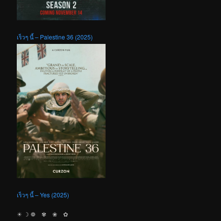
เร็วๆ นี้ – Palestine 36 (2025)
เร็วๆ นี้ – Yes (2025)
☀︎ ☽ ❁ ✾ ❀ ✿