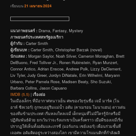
เขียนบน
21 เมษายน 2024
แนวภาพยนตร์ :
Drama, Fantasy, Mystery
ภาพยนตร์ประเทศสหรัฐอเมริกา
ผู้กำกับ :
Carter Smith
ผู้เขียนบท :
Carter Smith, Christopher Barzak (novel)
นักแสดง :
Morgan Saylor, Noah Silver, Cameron Monaghan, Brett
DelBuono, Fred Tolliver Jr., Ronen Rubinstein, Ryan Munzert,
Connor Antico, Adrian Enscoe, Andrew Polk, Lizzy DeClement,
Liv Tyler, Judy Greer, Jordyn DiNatale, Erin Wilhelmi, Maryann
Urbano, Peter Pamela Rose, Madisen Beaty, Sho Suzuki,
Barbara Collins, Jason Capuano
IMDB (5.5)
|
เรื่องย่อ
ในเมืองเล็กๆ ที่มีอากาศหนาวเย็น ศพของวัยรุ่นชื่อ เจมี่ มาร์ค (โน
อาห์ ซิลเวอร์) ถูกพบอยู่ริมแม่น้ำ อดัม (คาเมรอน โมนาแฮน) ดาวเด่น
ของทีมข้ามประเทศ เริ่มหลงใหลเจมี่ เด็กหนุ่มที่ไม่มีใครรู้จักหรือมี
ปฏิสัมพันธ์ด้วย ยกเว้นว่าจะรังแกเขาเป็นครั้งคราว เมื่อผีของเจมี่เริ่ม
ปรากฏให้เห็นทั้งอดัมและเกรซี่ (มอร์แกน เซย์เลอร์) เพื่อนร่วมชั้นที่
เจอศพ อดัมติดอยู่ระหว่างสองโลก เขามีความโรแมนติกที่กำลังผลิ