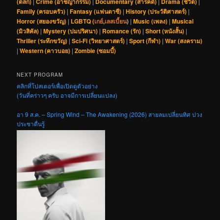
(ตลก)
|
Crime (อาชญากรรม)
|
Documentary (สารคดี)
|
Drama (ชีวิต)
|
Family (ครอบครัว)
|
Fantasy (แฟนตาซี)
|
History (ประวัติศาสตร์)
|
Horror (สยองขวัญ)
|
LGBTQ (
เกย์
,
เลสเบี้ยน
)
|
Music (เพลง)
|
Musical
(มิวสิคัล)
|
Mystery (ปมปริศนา)
|
Romance (รัก)
|
Short (หนังสั้น)
|
Thriller (ระทึกขวัญ)
|
Sci-Fi (วิทยาศาสตร์)
|
Sport (กีฬา)
|
War (สงคราม)
|
Western (คาวบอย)
|
Zombie (ซอมบี้)
NEXT PROGRAM
คลิกที่โปสเตอร์เพื่อเปิดดูตัวอย่าง
(วันที่คร่าวๆ ครับ อาจมีการเปลี่ยนแปลง)
อา 9 ส.ค. – Spring Wind – The Awakening (2026) สายลมเปลี่ยนทิศ ปวง
ประชาตื่นรู้