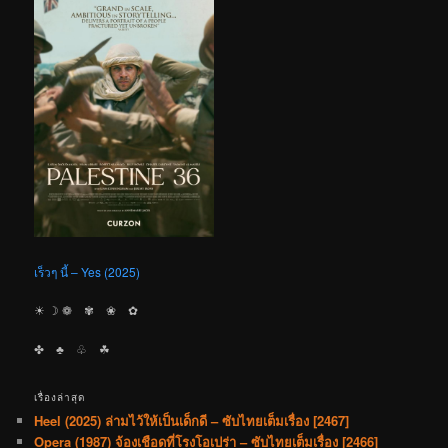
เร็วๆ นี้ – Yes (2025)
☀︎ ☽ ❁ ✾ ❀ ✿
✤ ♣︎ ♧ ☘︎
เรื่องล่าสุด
Heel (2025) ล่ามไว้ให้เป็นเด็กดี – ซับไทยเต็มเรื่อง [2467]
Opera (1987) จ้องเชือดที่โรงโอเปร่า – ซับไทยเต็มเรื่อง [2466]