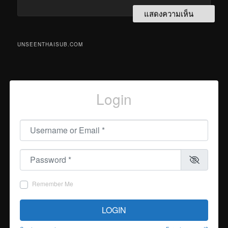
UNSEENTHAISUB.COM
Login
Username or Email
*
Password
*
Remember Me
LOGIN