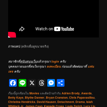
ภาพแคป
(คลิกเพื่อดูขนาดจริง)
สมาชิกที่
สนับสนุนเว็บ
แล้วกรุณา
login
ครับ
บุคคลภายนอกที่สนใจกรุณา
ลงทะเบียน
ก่อนแล้วติดต่อมาที่
แฟน
เพจ
ครับ
Facebook
Line
X
Threads
Messenger
Share
เรื่องนี้ถูกเขียนใน
Movies
และติดป้ายกำกับ
Adrien Brody
,
Awards
,
Betty Kaye
,
Blythe Danner
,
Bryan Cranston
,
Chris Papavasiliou
,
Christina Hendricks
,
David Hausen
,
Detachment
,
Drama
,
Isiah
Whitlock Jr.
,
James Caan
,
Kwoade Cross
,
Louis Zorich
,
Lucy Liu
,