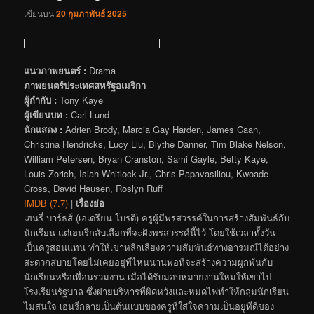
เขียนบน
20 กุมภาพันธ์ 2025
แนวภาพยนตร์ :
Drama
ภาพยนตร์ประเทศสหรัฐอเมริกา
ผู้กำกับ :
Tony Kaye
ผู้เขียนบท :
Carl Lund
นักแสดง :
Adrien Brody, Marcia Gay Harden, James Caan,
Christina Hendricks, Lucy Liu, Blythe Danner, Tim Blake Nelson,
William Petersen, Bryan Cranston, Sami Gayle, Betty Kaye,
Louis Zorich, Isiah Whitlock Jr., Chris Papavasiliou, Kwoade
Cross, David Hausen, Roslyn Ruff
IMDB (7.7)
|
เรื่องย่อ
เฮนรี่ บาร์ธส์ (เอเดรียน โบรดี) ครูผู้มีพรสวรรค์ในการสร้างสัมพันธ์กับ
นักเรียน แต่เฮนรี่กลับเลือกที่จะฝังพรสวรรค์นี้ไว้ โดยใช้เวลาทั้งวัน
เป็นครูสอนแทน ทำให้เขาหลีกเลี่ยงความสัมพันธ์ทางอารมณ์ได้อย่าง
สะดวกสบายโดยไม่เคยอยู่ที่ไหนนานพอที่จะสร้างความผูกพันกับ
นักเรียนหรือเพื่อนร่วมงาน เมื่อได้รับมอบหมายงานใหม่ให้เขาไป
โรงเรียนรัฐบาล ซึ่งฝ่ายบริหารที่ผิดหวังและหมดไฟทำให้กลุ่มนักเรียน
ไม่สนใจ เฮนรี่กลายเป็นต้นแบบของครูที่ใส่ใจความเป็นอยู่ที่ดีของ