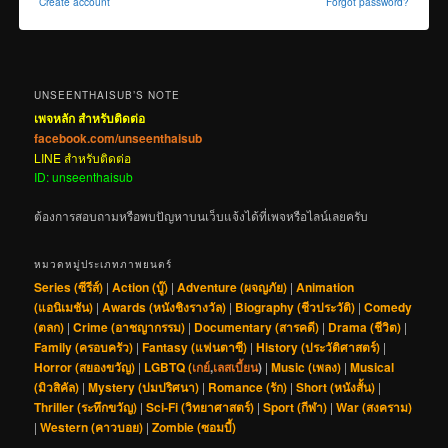
Create account
Forgot password?
UNSEENTHAISUB’S NOTE
เพจหลัก สำหรับติดต่อ
facebook.com/unseenthaisub
LINE สำหรับติดต่อ
ID: unseenthaisub
ต้องการสอบถามหรือพบปัญหาบนเว็บแจ้งได้ที่เพจหรือไลน์เลยครับ
หมวดหมู่ประเภทภาพยนตร์
Series (ซีรีส์)
|
Action (บู๊)
|
Adventure (ผจญภัย)
|
Animation
(แอนิเมชัน)
|
Awards (หนังชิงรางวัล)
|
Biography (ชีวประวัติ)
|
Comedy
(ตลก)
|
Crime (อาชญากรรม)
|
Documentary (สารคดี)
|
Drama (ชีวิต)
|
Family (ครอบครัว)
|
Fantasy (แฟนตาซี)
|
History (ประวัติศาสตร์)
|
Horror (สยองขวัญ)
|
LGBTQ (
เกย์
,
เลสเบี้ยน
)
|
Music (เพลง)
|
Musical
(มิวสิคัล)
|
Mystery (ปมปริศนา)
|
Romance (รัก)
|
Short (หนังสั้น)
|
Thriller (ระทึกขวัญ)
|
Sci-Fi (วิทยาศาสตร์)
|
Sport (กีฬา)
|
War (สงคราม)
|
Western (คาวบอย)
|
Zombie (ซอมบี้)