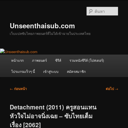
ข้าม
ไป
ค้นหา
ยัง
เนื้อหา
Unseenthaisub.com
หลัก
เว็บแปลซับไทยภาพยนตร์ที่ไม่ได้เข้าฉายในประเทศไทย
เมนู
หน้าแรก
ภาพยนตร์
ซีรีส์
รวมหนังซีรีส์ (โปสเตอร์)
หลัก
โปรแกรมเร็วๆ นี้
เข้าสู่ระบบ
สมัครสมาชิก
เมนู
←
ก่อนหน้า
ต่อไป
→
นำทาง
เรื่อง
Detachment (2011) ครูสอนแทน
หัวใจไม่อาจนิ่งเฉย – ซับไทยเต็ม
เรื่อง [2062]