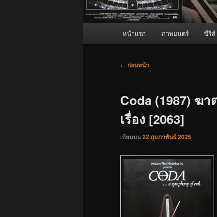
เมนู
หน้าแรก
ภาพยนตร์
ซีรีส์
หลัก
เมนู
←
ก่อนหน้า
นำทาง
เรื่อง
Coda (1987) ฆาต
เรื่อง [2063]
เขียนบน
22 กุมภาพันธ์ 2025