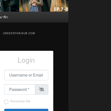
มาชิก
UNSEENTHAISUB.COM
Login
Username or Email
*
Password
*
Remember Me