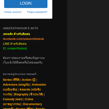
LOGIN
Create account
Forgot password?
UNSEENTHAISUB’S NOTE
เพจหลัก สำหรับติดต่อ
facebook.com/unseenthaisub
LINE สำหรับติดต่อ
ID: unseenthaisub
ต้องการสอบถามหรือพบปัญหาบน
เว็บแจ้งได้ที่เพจหรือไลน์เลยครับ
หมวดหมู่ประเภทภาพยนตร์
Series (ซีรีส์)
|
Action (บู๊)
|
Adventure (ผจญภัย)
|
Animation
(แอนิเมชัน)
|
Awards (หนังชิง
รางวัล)
|
Biography (ชีวประวัติ)
|
Comedy (ตลก)
|
Crime
(อาชญากรรม)
|
Documentary
(สารคดี)
|
Drama (ชีวิต)
|
Family