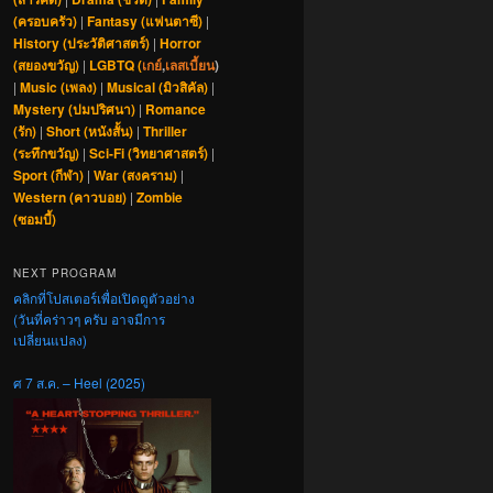
(ครอบครัว)
|
Fantasy (แฟนตาซี)
|
History (ประวัติศาสตร์)
|
Horror
(สยองขวัญ)
|
LGBTQ (
เกย์
,
เลสเบี้ยน
)
|
Music (เพลง)
|
Musical (มิวสิคัล)
|
Mystery (ปมปริศนา)
|
Romance
(รัก)
|
Short (หนังสั้น)
|
Thriller
(ระทึกขวัญ)
|
Sci-Fi (วิทยาศาสตร์)
|
Sport (กีฬา)
|
War (สงคราม)
|
Western (คาวบอย)
|
Zombie
(ซอมบี้)
NEXT PROGRAM
คลิกที่โปสเตอร์เพื่อเปิดดูตัวอย่าง
(วันที่คร่าวๆ ครับ อาจมีการ
เปลี่ยนแปลง)
ศ 7 ส.ค. – Heel (2025)