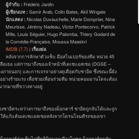
ผู้กำกับ :
Frédéric Jardin
ผู้เขียนบท :
Samir Arab, Colin Bates, Akil Wingate
นักแสดง :
Nicolas Duvauchelle, Marie Dompnier, Nina
Meurisse, Jérémy Nadeau, Victor Pontecorvo, Patrick
Mille, Louis Séguier, Hugo Palomba, Thiery Godard de
la Comédie-Française, Moussa Maaskri
IMDB (7.7)
|
เรื่องย่อ
หลังจากการลักพาตัวแซ็บ มือสไนเปอร์ของทีม หน่วย 45
เหลือเธอ แต่การมาถึงของเจ้าหน้าที่เดเชแอสเซอ (DGSE –
ภายนอก) และการเจรจาอย่างดุเดือดกับซาอิด ซึ่งขณะนี้ยัง
อย่างร้ายแรง เพื่อช่วยเพื่อนร่วมทีม หน่วยคอมมานโดจะต้อง
ากมายที่ขวางทางอยู่
าอิดระหว่างการมาถึงของม็อกตาร์ ซาอิดถูกจับได้และถูก
ารให้แก้แค้นเดเชแอสเซอหลังจากโดรนโจมตีรถของเขา
็อกตาร์ส่งแซ็บไปที่คลินิกนอกเมืองโมซูล ม็อกตาร์กดดัน