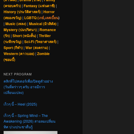
(ครอบครัว)
|
Fantasy (แฟนตาซี)
|
History (ประวัติศาสตร์)
|
Horror
(สยองขวัญ)
|
LGBTQ (
เกย์
,
เลสเบี้ยน
)
|
Music (เพลง)
|
Musical (มิวสิคัล)
|
Mystery (ปมปริศนา)
|
Romance
(รัก)
|
Short (หนังสั้น)
|
Thriller
(ระทึกขวัญ)
|
Sci-Fi (วิทยาศาสตร์)
|
Sport (กีฬา)
|
War (สงคราม)
|
Western (คาวบอย)
|
Zombie
(ซอมบี้)
NEXT PROGRAM
คลิกที่โปสเตอร์เพื่อเปิดดูตัวอย่าง
(วันที่คร่าวๆ ครับ อาจมีการ
เปลี่ยนแปลง)
เร็วๆ นี้ – Heel (2025)
เร็วๆ นี้ – Spring Wind – The
Awakening (2026) สายลมเปลี่ยน
ทิศ ปวงประชาตื่นรู้