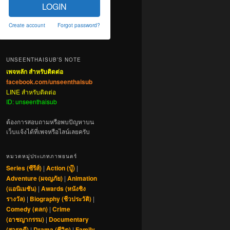
LOGIN
Create account
Forgot password?
UNSEENTHAISUB’S NOTE
เพจหลัก สำหรับติดต่อ
facebook.com/unseenthaisub
LINE สำหรับติดต่อ
ID: unseenthaisub
ต้องการสอบถามหรือพบปัญหาบน
เว็บแจ้งได้ที่เพจหรือไลน์เลยครับ
หมวดหมู่ประเภทภาพยนตร์
Series (ซีรีส์)
|
Action (บู๊)
|
Adventure (ผจญภัย)
|
Animation
(แอนิเมชัน)
|
Awards (หนังชิง
รางวัล)
|
Biography (ชีวประวัติ)
|
Comedy (ตลก)
|
Crime
(อาชญากรรม)
|
Documentary
(สารคดี)
|
Drama (ชีวิต)
|
Family