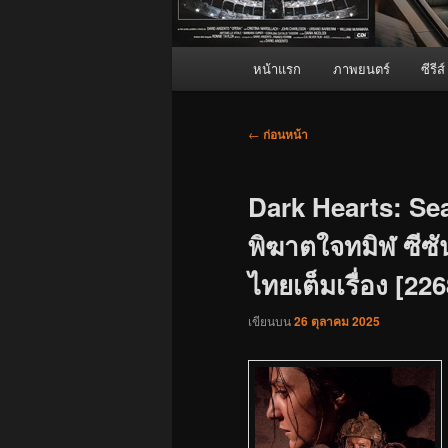
เมนู
หน้าแรก
ภาพยนตร์
ซีรีส์
หลัก
เมนู
←
ก่อนหน้า
นำทาง
เรื่อง
Dark Hearts: Sea
พิฆาตใจทมิฬ ซีซัน
ไทยเต็มเรื่อง [22
เขียนบน
26 ตุลาคม 2025