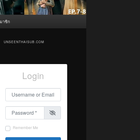
มาชิก
UNSEENTHAISUB.COM
Login
Username or Email
*
Password
*
Remember Me