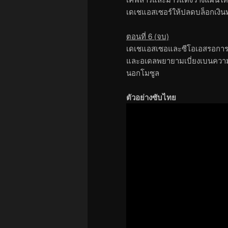
เดเชแอสเซอร์ให้ปลดบล็อกเงิน
ตอนที่ 6 (จบ)
เดเชแอสเซอและซีโอเอสรอการอน
และอเดลพยายามเบี่ยงเบนควา
นอกโมซูล
ตัวอย่างซับไทย