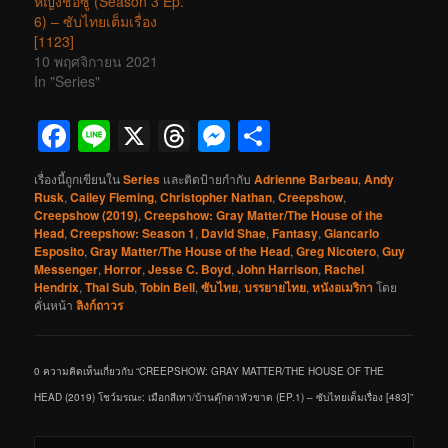
หญิงชื่อซู (Season 3 Ep.
6) – ซับไทยเต็มเรื่อง
[1123]
10 พฤศจิกายน 2021
In "Series"
Facebook
Line
X
Threads
Messenger
Share
เรื่องนี้ถูกเขียนใน
Series
และติดป้ายกำกับ
Adrienne Barbeau
,
Andy
Rusk
,
Cailey Fleming
,
Christopher Nathan
,
Creepshow
,
Creepshow (2019)
,
Creepshow: Gray Matter/The House of the
Head
,
Creepshow: Season 1
,
David Shae
,
Fantasy
,
Giancarlo
Esposito
,
Gray Matter/The House of the Head
,
Greg Nicotero
,
Guy
Messenger
,
Horror
,
Jesse C. Boyd
,
John Harrison
,
Rachel
Hendrix
,
Thai Sub
,
Tobin Bell
,
ซับไทย
,
บรรยายไทย
,
หนังอเมริกา
โดย
คั่นหน้า
ลิงก์ถาวร
0 ความคิดเห็นเกี่ยวกับ “
CREEPSHOW: GRAY MATTER/THE HOUSE OF THE
HEAD (2019) โชว์มรณะ: เมือกสีเทา/บ้านตุ๊กตาหัวขาด (EP.1) – ซับไทยเต็มเรื่อง [483]
”