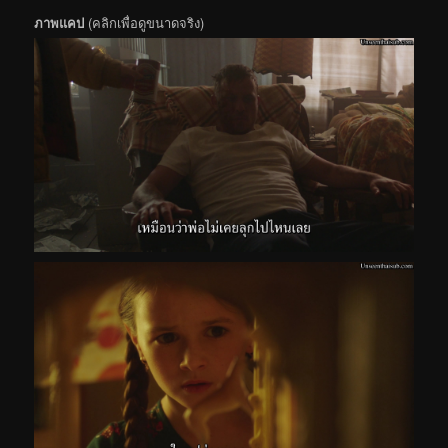
ภาพแคป
(คลิกเพื่อดูขนาดจริง)