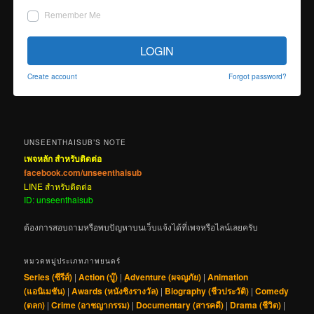
Remember Me
LOGIN
Create account
Forgot password?
UNSEENTHAISUB’S NOTE
เพจหลัก สำหรับติดต่อ
facebook.com/unseenthaisub
LINE สำหรับติดต่อ
ID: unseenthaisub
ต้องการสอบถามหรือพบปัญหาบนเว็บแจ้งได้ที่เพจหรือไลน์เลยครับ
หมวดหมู่ประเภทภาพยนตร์
Series (ซีรีส์)
|
Action (บู๊)
|
Adventure (ผจญภัย)
|
Animation
(แอนิเมชัน)
|
Awards (หนังชิงรางวัล)
|
Biography (ชีวประวัติ)
|
Comedy
(ตลก)
|
Crime (อาชญากรรม)
|
Documentary (สารคดี)
|
Drama (ชีวิต)
|