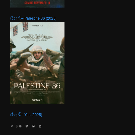
เร็วๆ นี้ – Palestine 36 (2025)
เร็วๆ นี้ – Yes (2025)
☀︎ ☽ ❁ ✾ ❀ ✿