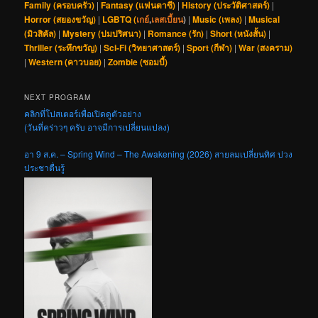
Family (ครอบครัว)
|
Fantasy (แฟนตาซี)
|
History (ประวัติศาสตร์)
|
Horror (สยองขวัญ)
|
LGBTQ (
เกย์
,
เลสเบี้ยน
)
|
Music (เพลง)
|
Musical
(มิวสิคัล)
|
Mystery (ปมปริศนา)
|
Romance (รัก)
|
Short (หนังสั้น)
|
Thriller (ระทึกขวัญ)
|
Sci-Fi (วิทยาศาสตร์)
|
Sport (กีฬา)
|
War (สงคราม)
|
Western (คาวบอย)
|
Zombie (ซอมบี้)
NEXT PROGRAM
คลิกที่โปสเตอร์เพื่อเปิดดูตัวอย่าง
(วันที่คร่าวๆ ครับ อาจมีการเปลี่ยนแปลง)
อา 9 ส.ค. – Spring Wind – The Awakening (2026) สายลมเปลี่ยนทิศ ปวง
ประชาตื่นรู้