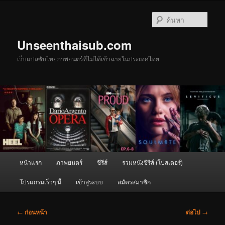
ข้าม
ไป
ค้นหา
ยัง
เนื้อหา
Unseenthaisub.com
หลัก
เว็บแปลซับไทยภาพยนตร์ที่ไม่ได้เข้าฉายในประเทศไทย
เมนู
หน้าแรก
ภาพยนตร์
ซีรีส์
รวมหนังซีรีส์ (โปสเตอร์)
หลัก
โปรแกรมเร็วๆ นี้
เข้าสู่ระบบ
สมัครสมาชิก
เมนู
←
ก่อนหน้า
ต่อไป
→
นำทาง