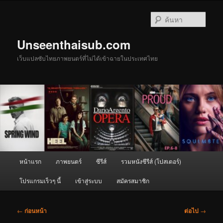
ข้าม
ไป
ค้นหา
ยัง
เนื้อหา
Unseenthaisub.com
หลัก
เว็บแปลซับไทยภาพยนตร์ที่ไม่ได้เข้าฉายในประเทศไทย
เมนู
หน้าแรก
ภาพยนตร์
ซีรีส์
รวมหนังซีรีส์ (โปสเตอร์)
หลัก
โปรแกรมเร็วๆ นี้
เข้าสู่ระบบ
สมัครสมาชิก
เมนู
←
ก่อนหน้า
ต่อไป
→
นำทาง