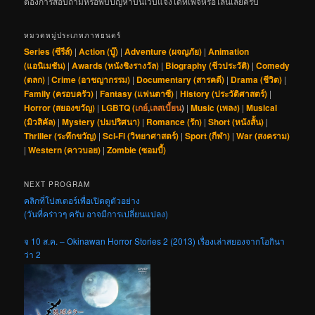
ต้องการสอบถามหรือพบปัญหาบนเว็บแจ้งได้ที่เพจหรือไลน์เลยครับ
หมวดหมู่ประเภทภาพยนตร์
Series (ซีรีส์)
|
Action (บู๊)
|
Adventure (ผจญภัย)
|
Animation
(แอนิเมชัน)
|
Awards (หนังชิงรางวัล)
|
Biography (ชีวประวัติ)
|
Comedy
(ตลก)
|
Crime (อาชญากรรม)
|
Documentary (สารคดี)
|
Drama (ชีวิต)
|
Family (ครอบครัว)
|
Fantasy (แฟนตาซี)
|
History (ประวัติศาสตร์)
|
Horror (สยองขวัญ)
|
LGBTQ (
เกย์
,
เลสเบี้ยน
)
|
Music (เพลง)
|
Musical
(มิวสิคัล)
|
Mystery (ปมปริศนา)
|
Romance (รัก)
|
Short (หนังสั้น)
|
Thriller (ระทึกขวัญ)
|
Sci-Fi (วิทยาศาสตร์)
|
Sport (กีฬา)
|
War (สงคราม)
|
Western (คาวบอย)
|
Zombie (ซอมบี้)
NEXT PROGRAM
คลิกที่โปสเตอร์เพื่อเปิดดูตัวอย่าง
(วันที่คร่าวๆ ครับ อาจมีการเปลี่ยนแปลง)
จ 10 ส.ค. – Okinawan Horror Stories 2 (2013) เรื่องเล่าสยองจากโอกินา
ว่า 2