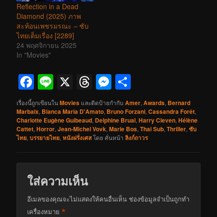
Reflection in a Dead
Diamond (2025) ภาพ
สะท้อนเพชรมรณะ – ซับ
ไทยเต็มเรื่อง [2289]
24 พฤศจิกายน 2025
In "Movies"
Facebook
Line
X
Threads
Messenger
Share
เรื่องนี้ถูกเขียนใน
Movies
และติดป้ายกำกับ
Amer
,
Awards
,
Bernard
Marbaix
,
Bianca Maria D'Amato
,
Bruno Forzani
,
Cassandra Forêt
,
Charlotte Eugène Guibeaud
,
Delphine Brual
,
Harry Cleven
,
Hélène
Cattet
,
Horror
,
Jean-Michel Vovk
,
Marie Bos
,
Thai Sub
,
Thriller
,
ซับ
ไทย
,
บรรยายไทย
,
หนังฝรั่งเศส
โดย
คั่นหน้า
ลิงก์ถาวร
ใส่ความเห็น
อีเมลของคุณจะไม่แสดงให้คนอื่นเห็น
ช่องข้อมูลจำเป็นถูกทำ
*
เครื่องหมาย