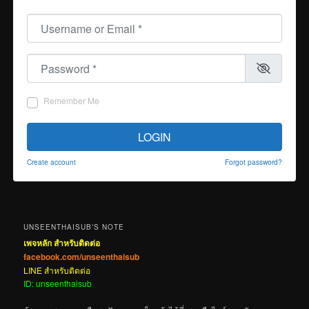
Username or Email
*
Password
*
Remember Me
LOGIN
Create account
Forgot password?
UNSEENTHAISUB’S NOTE
เพจหลัก สำหรับติดต่อ
facebook.com/unseenthaisub
LINE สำหรับติดต่อ
ID: unseenthaisub