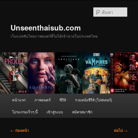
ข้าม
ไป
ค้นหา
ยัง
เนื้อหา
Unseenthaisub.com
หลัก
เว็บแปลซับไทยภาพยนตร์ที่ไม่ได้เข้าฉายในประเทศไทย
เมนู
หน้าแรก
ภาพยนตร์
ซีรีส์
รวมหนังซีรีส์ (โปสเตอร์)
หลัก
โปรแกรมเร็วๆ นี้
เข้าสู่ระบบ
สมัครสมาชิก
เมนู
←
ก่อนหน้า
ต่อไป
→
นำทาง