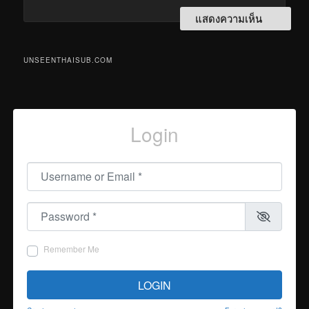
UNSEENTHAISUB.COM
Login
Username or Email
*
Password
*
Remember Me
LOGIN