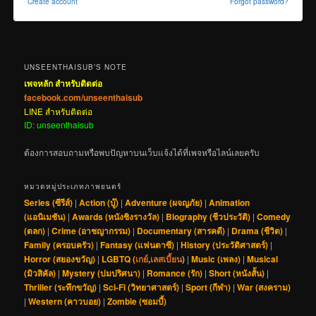
Create account
Forgot password?
UNSEENTHAISUB’S NOTE
เพจหลัก สำหรับติดต่อ
facebook.com/unseenthaisub
LINE สำหรับติดต่อ
ID: unseenthaisub
ต้องการสอบถามหรือพบปัญหาบนเว็บแจ้งได้ที่เพจหรือไลน์เลยครับ
หมวดหมู่ประเภทภาพยนตร์
Series (ซีรีส์)
|
Action (บู๊)
|
Adventure (ผจญภัย)
|
Animation
(แอนิเมชัน)
|
Awards (หนังชิงรางวัล)
|
Biography (ชีวประวัติ)
|
Comedy
(ตลก)
|
Crime (อาชญากรรม)
|
Documentary (สารคดี)
|
Drama (ชีวิต)
|
Family (ครอบครัว)
|
Fantasy (แฟนตาซี)
|
History (ประวัติศาสตร์)
|
Horror (สยองขวัญ)
|
LGBTQ (
เกย์
,
เลสเบี้ยน
)
|
Music (เพลง)
|
Musical
(มิวสิคัล)
|
Mystery (ปมปริศนา)
|
Romance (รัก)
|
Short (หนังสั้น)
|
Thriller (ระทึกขวัญ)
|
Sci-Fi (วิทยาศาสตร์)
|
Sport (กีฬา)
|
War (สงคราม)
|
Western (คาวบอย)
|
Zombie (ซอมบี้)