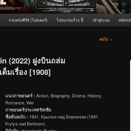
รวมหนังซีรีส์ (โปสเตอร์)
โปรแกรมเร็วๆ นี้
เข้าสู่ระบบ
สมัครส
ต่อไป
→
n (2022) ฝูงบินถล่ม
ต็มเรื่อง [1908]
แนวภาพยนตร์ :
Action, Biography, Drama, History,
Romance, War
ภาพยนตร์ประเทศรัสเซีย
ชื่อต้นฉบับ :
1941. Крылья над Берлином (1941.
Krylya nad Berlinom)
ผู้กำกับ :
Konstantin Buslov