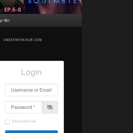
มาชิก
UNSEENTHAISUB.COM
Login
Username or Email
*
Password
*
Remember Me