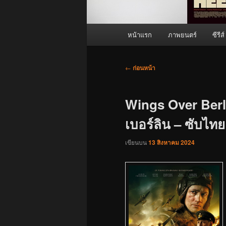
เมนู
หน้าแรก
ภาพยนตร์
ซีรีส์
หลัก
เมนู
←
ก่อนหน้า
นำทาง
เรื่อง
Wings Over Berli
เบอร์ลิน – ซับไทยเ
เขียนบน
13 สิงหาคม 2024