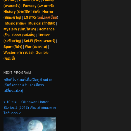
(ครอบครัว)
|
Fantasy (แฟนตาซี)
|
History (ประวัติศาสตร์)
|
Horror
(สยองขวัญ)
|
LGBTQ (
เกย์
,
เลสเบี้ยน
)
|
Music (เพลง)
|
Musical (มิวสิคัล)
|
Mystery (ปมปริศนา)
|
Romance
(รัก)
|
Short (หนังสั้น)
|
Thriller
(ระทึกขวัญ)
|
Sci-Fi (วิทยาศาสตร์)
|
Sport (กีฬา)
|
War (สงคราม)
|
Western (คาวบอย)
|
Zombie
(ซอมบี้)
NEXT PROGRAM
คลิกที่โปสเตอร์เพื่อเปิดดูตัวอย่าง
(วันที่คร่าวๆ ครับ อาจมีการ
เปลี่ยนแปลง)
จ 10 ส.ค. – Okinawan Horror
Stories 2 (2013) เรื่องเล่าสยองจาก
โอกินาว่า 2