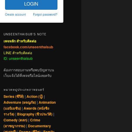
LOGIN
Create account
Forgot password?
UNSEENTHAISUB’S NOTE
เพจหลัก สำหรับติดต่อ
facebook.com/unseenthaisub
LINE สำหรับติดต่อ
ID: unseenthaisub
ต้องการสอบถามหรือพบปัญหาบน
เว็บแจ้งได้ที่เพจหรือไลน์เลยครับ
หมวดหมู่ประเภทภาพยนตร์
Series (ซีรีส์)
|
Action (บู๊)
|
Adventure (ผจญภัย)
|
Animation
(แอนิเมชัน)
|
Awards (หนังชิง
รางวัล)
|
Biography (ชีวประวัติ)
|
Comedy (ตลก)
|
Crime
(อาชญากรรม)
|
Documentary
(สารคดี)
|
Drama (ชีวิต)
|
Family