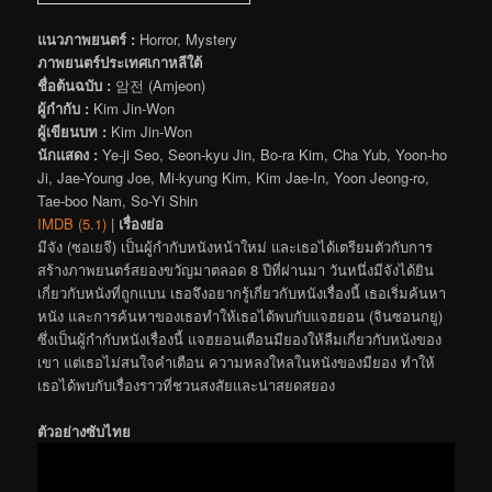
แนวภาพยนตร์ :
Horror, Mystery
ภาพยนตร์ประเทศเกาหลีใต้
ชื่อต้นฉบับ :
암전 (Amjeon)
ผู้กำกับ :
Kim Jin-Won
ผู้เขียนบท :
Kim Jin-Won
นักแสดง :
Ye-ji Seo, Seon-kyu Jin, Bo-ra Kim, Cha Yub, Yoon-ho
Ji, Jae-Young Joe, Mi-kyung Kim, Kim Jae-In, Yoon Jeong-ro,
Tae-boo Nam, So-Yi Shin
IMDB (5.1)
|
เรื่องย่อ
มีจัง (ซอเยจี) เป็นผู้กำกับหนังหน้าใหม่ และเธอได้เตรียมตัวกับการ
สร้างภาพยนตร์สยองขวัญมาตลอด 8 ปีที่ผ่านมา วันหนึ่งมีจังได้ยิน
เกี่ยวกับหนังที่ถูกแบน เธอจึงอยากรู้เกี่ยวกับหนังเรื่องนี้ เธอเริ่มค้นหา
หนัง และการค้นหาของเธอทำให้เธอได้พบกับแจฮยอน (จินซอนกยู)
ซึ่งเป็นผู้กำกับหนังเรื่องนี้ แจฮยอนเตือนมียองให้ลืมเกี่ยวกับหนังของ
เขา แต่เธอไม่สนใจคำเตือน ความหลงใหลในหนังของมียอง ทำให้
เธอได้พบกับเรื่องราวที่ชวนสงสัยและน่าสยดสยอง
ตัวอย่างซับไทย