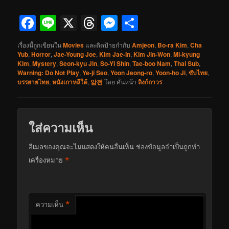
Facebook
Line
X
Threads
Messenger
Share
เรื่องนี้ถูกเขียนใน
Movies
และติดป้ายกำกับ
Amjeon
,
Bo-ra Kim
,
Cha
Yub
,
Horror
,
Jae-Young Joe
,
Kim Jae-In
,
Kim Jin-Won
,
Mi-kyung
Kim
,
Mystery
,
Seon-kyu Jin
,
So-Yi Shin
,
Tae-boo Nam
,
Thai Sub
,
Warning: Do Not Play
,
Ye-ji Seo
,
Yoon Jeong-ro
,
Yoon-ho Ji
,
ซับไทย
,
บรรยายไทย
,
หนังเกาหลีใต้
,
암전
โดย
คั่นหน้า
ลิงก์ถาวร
ใส่ความเห็น
อีเมลของคุณจะไม่แสดงให้คนอื่นเห็น
ช่องข้อมูลจำเป็นถูกทำ
*
เครื่องหมาย
*
ความเห็น