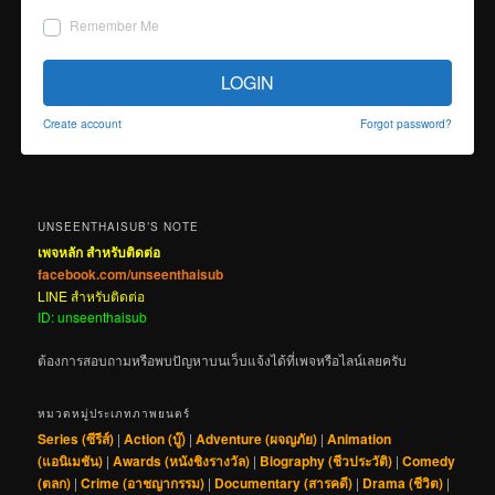
Remember Me
LOGIN
Create account
Forgot password?
UNSEENTHAISUB’S NOTE
เพจหลัก สำหรับติดต่อ
facebook.com/unseenthaisub
LINE สำหรับติดต่อ
ID: unseenthaisub
ต้องการสอบถามหรือพบปัญหาบนเว็บแจ้งได้ที่เพจหรือไลน์เลยครับ
หมวดหมู่ประเภทภาพยนตร์
Series (ซีรีส์)
|
Action (บู๊)
|
Adventure (ผจญภัย)
|
Animation
(แอนิเมชัน)
|
Awards (หนังชิงรางวัล)
|
Biography (ชีวประวัติ)
|
Comedy
(ตลก)
|
Crime (อาชญากรรม)
|
Documentary (สารคดี)
|
Drama (ชีวิต)
|