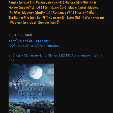
Family (ครอบครัว)
|
Fantasy (แฟนตาซี)
|
History (ประวัติศาสตร์)
|
Horror (สยองขวัญ)
|
LGBTQ (
เกย์
,
เลสเบี้ยน
)
|
Music (เพลง)
|
Musical
(มิวสิคัล)
|
Mystery (ปมปริศนา)
|
Romance (รัก)
|
Short (หนังสั้น)
|
Thriller (ระทึกขวัญ)
|
Sci-Fi (วิทยาศาสตร์)
|
Sport (กีฬา)
|
War (สงคราม)
|
Western (คาวบอย)
|
Zombie (ซอมบี้)
NEXT PROGRAM
คลิกที่โปสเตอร์เพื่อเปิดดูตัวอย่าง
(วันที่คร่าวๆ ครับ อาจมีการเปลี่ยนแปลง)
จ 10 ส.ค. – Okinawan Horror Stories 2 (2013) เรื่องเล่าสยองจากโอกินา
ว่า 2