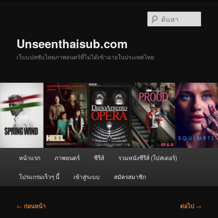
ข้าม
ไป
ค้นหา
ยัง
เนื้อหา
Unseenthaisub.com
หลัก
เว็บแปลซับไทยภาพยนตร์ที่ไม่ได้เข้าฉายในประเทศไทย
เมนู
หน้าแรก
ภาพยนตร์
ซีรีส์
รวมหนังซีรีส์ (โปสเตอร์)
หลัก
โปรแกรมเร็วๆ นี้
เข้าสู่ระบบ
สมัครสมาชิก
เมนู
←
ก่อนหน้า
ต่อไป
→
นำทาง