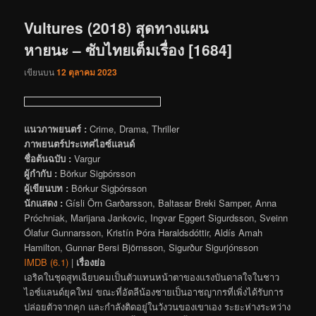
เรื่อง
Vultures (2018) สุดทางแผน
หายนะ – ซับไทยเต็มเรื่อง [1684]
เขียนบน
12 ตุลาคม 2023
แนวภาพยนตร์ :
Crime, Drama, Thriller
ภาพยนตร์ประเทศไอซ์แลนด์
ชื่อต้นฉบับ :
Vargur
ผู้กำกับ :
Börkur Sigþórsson
ผู้เขียนบท :
Börkur Sigþórsson
นักแสดง :
Gísli Örn Garðarsson, Baltasar Breki Samper, Anna
Próchniak, Marijana Jankovic, Ingvar Eggert Sigurdsson, Sveinn
Ólafur Gunnarsson, Kristín Þóra Haraldsdóttir, Aldís Amah
Hamilton, Gunnar Bersi Björnsson, Sigurður Sigurjónsson
IMDB (6.1)
|
เรื่องย่อ
เอริคในชุดสูทเฉียบคมเป็นตัวแทนหน้าตาของแรงบันดาลใจในชาว
ไอซ์แลนด์ยุคใหม่ ขณะที่อัตลีน้องชายเป็นอาชญากรที่เพิ่งได้รับการ
ปล่อยตัวจากคุก และกำลังติดอยู่ในวังวนของเขาเอง ระยะห่างระหว่าง