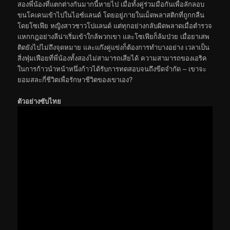
สองพี่น้องที่แตกต่างกันมากนี้หายไป เมื่อทั้งคู่ร่วมมือกันเพื่อลักลอบ
ขนโคเคนเข้าไปในไอซ์แลนด์ โดยอยู่ภายในเม็ดพลาสติกที่ถูกกลืน
โดยโซเฟีย หญิงสาวชาวโปแลนด์ แต่ทุกอย่างกลับผิดพลาดเมื่อตำรวจ
แหกกฎอย่างลีน่าเริ่มเข้าใกล้พวกเขา และโซเฟียก็ล้มป่วย เมื่อยาเสพ
ติดยังไปไม่ถึงจุดหมาย และแก๊งคู่แข่งก็ต้องการทำบางอย่าง เวลาเป็น
สิ่งฟุ่มเฟือยที่พี่น้องทั้งสองไม่สามารถเสียได้ ความสามารถของเอริค
ในการก้าวนำหน้าหนึ่งก้าวได้รับการทดสอบจนถึงขีดจำกัด – เขาจะ
ยอมสละกี่ชีวิตเพื่อรักษาชีวิตของเขาเอง?
ตัวอย่างซับไทย