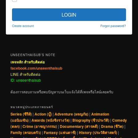
LOGIN
Create account
Forgot password?
UNSEENTHAISUB’S NOTE
เพจหลัก สำหรับติดต่อ
facebook.com/unseenthaisub
LINE สำหรับติดต่อ
ID: unseenthaisub
ต้องการสอบถามหรือพบปัญหาบนเว็บแจ้งได้ที่เพจหรือไลน์เลยครับ
หมวดหมู่ประเภทภาพยนตร์
Series (ซีรีส์)
|
Action (บู๊)
|
Adventure (ผจญภัย)
|
Animation
(แอนิเมชัน)
|
Awards (หนังชิงรางวัล)
|
Biography (ชีวประวัติ)
|
Comedy
(ตลก)
|
Crime (อาชญากรรม)
|
Documentary (สารคดี)
|
Drama (ชีวิต)
|
Family (ครอบครัว)
|
Fantasy (แฟนตาซี)
|
History (ประวัติศาสตร์)
|