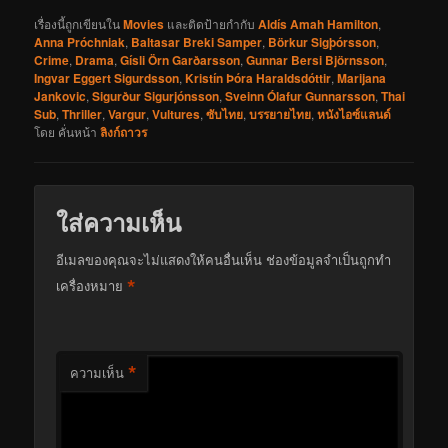
เรื่องนี้ถูกเขียนใน
Movies
และติดป้ายกำกับ
Aldís Amah Hamilton
,
Anna Próchniak
,
Baltasar Breki Samper
,
Börkur Sigþórsson
,
Crime
,
Drama
,
Gísli Örn Garðarsson
,
Gunnar Bersi Björnsson
,
Ingvar Eggert Sigurdsson
,
Kristín Þóra Haraldsdóttir
,
Marijana
Jankovic
,
Sigurður Sigurjónsson
,
Sveinn Ólafur Gunnarsson
,
Thai
Sub
,
Thriller
,
Vargur
,
Vultures
,
ซับไทย
,
บรรยายไทย
,
หนังไอซ์แลนด์
โดย
คั่นหน้า
ลิงก์ถาวร
ใส่ความเห็น
อีเมลของคุณจะไม่แสดงให้คนอื่นเห็น
ช่องข้อมูลจำเป็นถูกทำ
*
เครื่องหมาย
*
ความเห็น