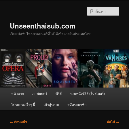
ข้าม
ไป
ค้นหา
ยัง
เนื้อหา
Unseenthaisub.com
หลัก
เว็บแปลซับไทยภาพยนตร์ที่ไม่ได้เข้าฉายในประเทศไทย
เมนู
หน้าแรก
ภาพยนตร์
ซีรีส์
รวมหนังซีรีส์ (โปสเตอร์)
หลัก
โปรแกรมเร็วๆ นี้
เข้าสู่ระบบ
สมัครสมาชิก
เมนู
←
ก่อนหน้า
ต่อไป
→
นำทาง