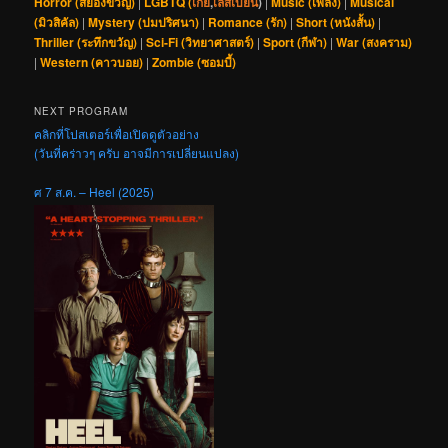
Horror (สยองขวัญ)
|
LGBTQ (
เกย์
,
เลสเบี้ยน
)
|
Music (เพลง)
|
Musical
(มิวสิคัล)
|
Mystery (ปมปริศนา)
|
Romance (รัก)
|
Short (หนังสั้น)
|
Thriller (ระทึกขวัญ)
|
Sci-Fi (วิทยาศาสตร์)
|
Sport (กีฬา)
|
War (สงคราม)
|
Western (คาวบอย)
|
Zombie (ซอมบี้)
NEXT PROGRAM
คลิกที่โปสเตอร์เพื่อเปิดดูตัวอย่าง
(วันที่คร่าวๆ ครับ อาจมีการเปลี่ยนแปลง)
ศ 7 ส.ค. – Heel (2025)