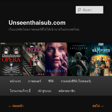
ข้าม
ไป
ค้นหา
ยัง
เนื้อหา
Unseenthaisub.com
หลัก
เว็บแปลซับไทยภาพยนตร์ที่ไม่ได้เข้าฉายในประเทศไทย
เมนู
หน้าแรก
ภาพยนตร์
ซีรีส์
รวมหนังซีรีส์ (โปสเตอร์)
หลัก
โปรแกรมเร็วๆ นี้
เข้าสู่ระบบ
สมัครสมาชิก
เมนู
←
ก่อนหน้า
ต่อไป
→
นำทาง