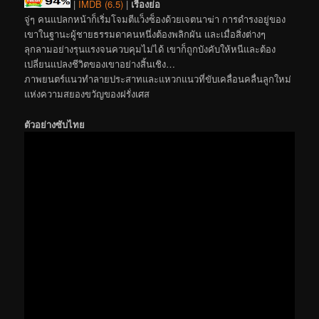
|
IMDB (6.5)
|
เรื่องย่อ
จู่ๆ คนแปลกหน้าก็เริ่มโจมตีแว็งซ็องด้วยเจตนาฆ่า การดำรงอยู่ของ
เขาในฐานะผู้ชายธรรมดาคนหนึ่งต้องพลิกผัน และเมื่อสิ่งต่างๆ
ลุกลามอย่างรุนแรงจนควบคุมไม่ได้ เขาก็ถูกบังคับให้หนีและต้อง
เปลี่ยนแปลงชีวิตของเขาอย่างสิ้นเชิง…
ภาพยนตร์แนวทำลายประสาทและแหวกแนวที่ขับเคลื่อนคลื่นลูกใหม่
แห่งความสยองขวัญของฝรั่งเศส
ตัวอย่างซับไทย