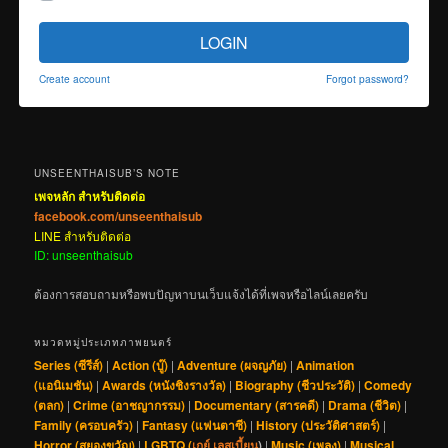
LOGIN
Create account
Forgot password?
UNSEENTHAISUB’S NOTE
เพจหลัก สำหรับติดต่อ
facebook.com/unseenthaisub
LINE สำหรับติดต่อ
ID: unseenthaisub
ต้องการสอบถามหรือพบปัญหาบนเว็บแจ้งได้ที่เพจหรือไลน์เลยครับ
หมวดหมู่ประเภทภาพยนตร์
Series (ซีรีส์)
|
Action (บู๊)
|
Adventure (ผจญภัย)
|
Animation
(แอนิเมชัน)
|
Awards (หนังชิงรางวัล)
|
Biography (ชีวประวัติ)
|
Comedy
(ตลก)
|
Crime (อาชญากรรม)
|
Documentary (สารคดี)
|
Drama (ชีวิต)
|
Family (ครอบครัว)
|
Fantasy (แฟนตาซี)
|
History (ประวัติศาสตร์)
|
Horror (สยองขวัญ)
|
LGBTQ (
เกย์
,
เลสเบี้ยน
)
|
Music (เพลง)
|
Musical