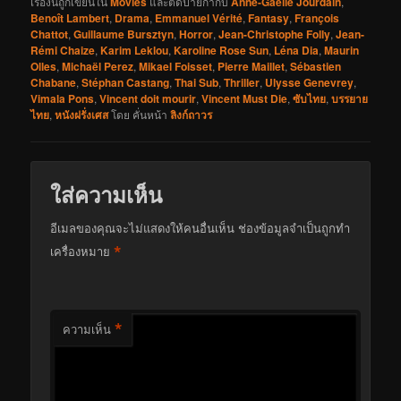
เรื่องนี้ถูกเขียนใน
Movies
และติดป้ายกำกับ
Anne-Gaëlle Jourdain
,
Benoît Lambert
,
Drama
,
Emmanuel Vérité
,
Fantasy
,
François
Chattot
,
Guillaume Bursztyn
,
Horror
,
Jean-Christophe Folly
,
Jean-
Rémi Chaize
,
Karim Leklou
,
Karoline Rose Sun
,
Léna Dia
,
Maurin
Olles
,
Michaël Perez
,
Mikael Foisset
,
Pierre Maillet
,
Sébastien
Chabane
,
Stéphan Castang
,
Thai Sub
,
Thriller
,
Ulysse Genevrey
,
Vimala Pons
,
Vincent doit mourir
,
Vincent Must Die
,
ซับไทย
,
บรรยาย
ไทย
,
หนังฝรั่งเศส
โดย
คั่นหน้า
ลิงก์ถาวร
ใส่ความเห็น
อีเมลของคุณจะไม่แสดงให้คนอื่นเห็น
ช่องข้อมูลจำเป็นถูกทำ
*
เครื่องหมาย
*
ความเห็น