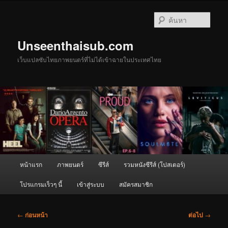
ข้าม
ไป
ค้นหา
ยัง
เนื้อหา
Unseenthaisub.com
หลัก
เว็บแปลซับไทยภาพยนตร์ที่ไม่ได้เข้าฉายในประเทศไทย
เมนู
หน้าแรก
ภาพยนตร์
ซีรีส์
รวมหนังซีรีส์ (โปสเตอร์)
หลัก
โปรแกรมเร็วๆ นี้
เข้าสู่ระบบ
สมัครสมาชิก
เมนู
←
ก่อนหน้า
ต่อไป
→
นำทาง