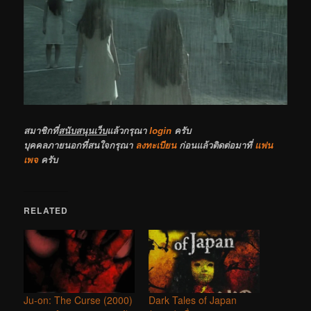
สมาชิกที่
สนับสนุนเว็บ
แล้วกรุณา
login
ครับ
บุคคลภายนอกที่สนใจกรุณา
ลงทะเบียน
ก่อนแล้วติดต่อมาที่
แฟน
เพจ
ครับ
RELATED
Ju-on: The Curse (2000)
Dark Tales of Japan