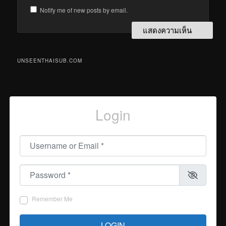
Notify me of new posts by email.
UNSEENTHAISUB.COM
Login
Username or Email
*
Password
*
Remember Me
LOGIN