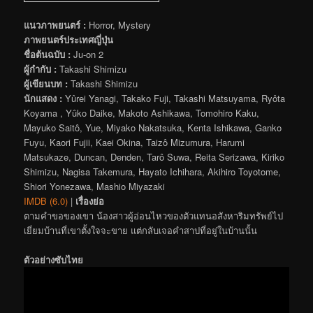
แนวภาพยนตร์ :
Horror, Mystery
ภาพยนตร์ประเทศญี่ปุ่น
ชื่อต้นฉบับ :
Ju-on 2
ผู้กำกับ :
Takashi Shimizu
ผู้เขียนบท :
Takashi Shimizu
นักแสดง :
Yûrei Yanagi, Takako Fuji, Takashi Matsuyama, Ryôta
Koyama , Yûko Daike, Makoto Ashikawa, Tomohiro Kaku,
Mayuko Saitô, Yue, Miyako Nakatsuka, Kenta Ishikawa, Ganko
Fuyu, Kaori Fujii, Kaei Okina, Taizô Mizumura, Harumi
Matsukaze, Duncan, Denden, Tarô Suwa, Reita Serizawa, Kiriko
Shimizu, Nagisa Takemura, Hayato Ichihara, Akihiro Toyotome,
Shiori Yonezawa, Mashio Miyazaki
IMDB (6.0)
|
เรื่องย่อ
ตามคำขอของเขา น้องสาวผู้อ่อนไหวของตัวแทนอสังหาริมทรัพย์ไป
เยี่ยมบ้านที่เขาตั้งใจจะขาย แต่กลับเจอคำสาปที่อยู่ในบ้านนั้น
ตัวอย่างซับไทย