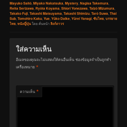
Mayuko Saitô
,
Miyako Nakatsuka
,
Mystery
,
Nagisa Takemura
,
Reita Serizawa
,
Ryôta Koyama
,
Shiori Yonezawa
,
Taizô Mizumura
,
Takako Fuji
,
Takashi Matsuyama
,
Takashi Shimizu
,
Tarô Suwa
,
Thai
Sub
,
Tomohiro Kaku
,
Yue
,
Yûko Daike
,
Yûrei Yanagi
,
ซับไทย
,
บรรยาย
ไทย
,
หนังญี่ปุ่น
โดย
คั่นหน้า
ลิงก์ถาวร
ใส่ความเห็น
อีเมลของคุณจะไม่แสดงให้คนอื่นเห็น
ช่องข้อมูลจำเป็นถูกทำ
*
เครื่องหมาย
*
ความเห็น