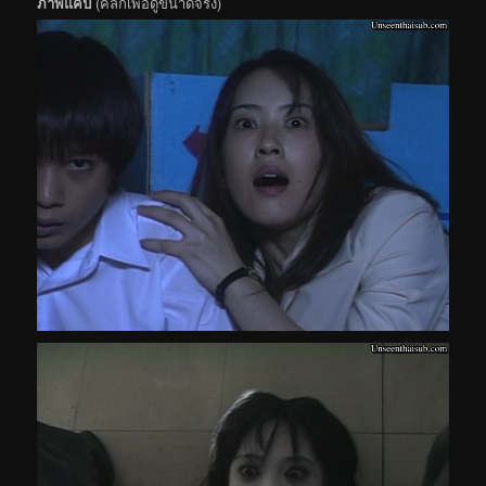
ภาพแคป
(คลิกเพื่อดูขนาดจริง)