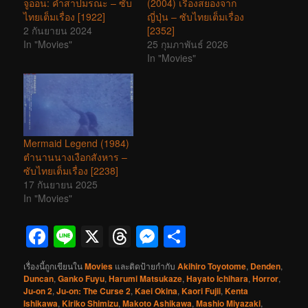
จูออน: คำสาปมรณะ – ซับ
(2004) เรื่องสยองจาก
ไทยเต็มเรื่อง [1922]
ญี่ปุ่น – ซับไทยเต็มเรื่อง
2 กันยายน 2024
[2352]
In "Movies"
25 กุมภาพันธ์ 2026
In "Movies"
Mermaid Legend (1984)
ตำนานนางเงือกสังหาร –
ซับไทยเต็มเรื่อง [2238]
17 กันยายน 2025
In "Movies"
Facebook
Line
X
Threads
Messenger
Share
เรื่องนี้ถูกเขียนใน
Movies
และติดป้ายกำกับ
Akihiro Toyotome
,
Denden
,
Duncan
,
Ganko Fuyu
,
Harumi Matsukaze
,
Hayato Ichihara
,
Horror
,
Ju-on 2
,
Ju-on: The Curse 2
,
Kaei Okina
,
Kaori Fujii
,
Kenta
Ishikawa
,
Kiriko Shimizu
,
Makoto Ashikawa
,
Mashio Miyazaki
,