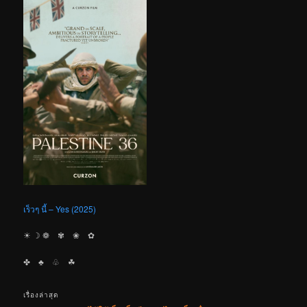
เร็วๆ นี้ – Yes (2025)
☀︎ ☽ ❁ ✾ ❀ ✿
✤ ♣︎ ♧ ☘︎
เรื่องล่าสุด