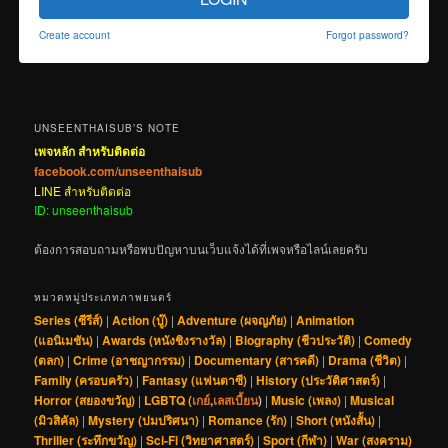
Create account
Forgot password?
UNSEENTHAISUB’S NOTE
เพจหลัก สำหรับติดต่อ
facebook.com/unseenthaisub
LINE สำหรับติดต่อ
ID: unseenthaisub
ต้องการสอบถามหรือพบปัญหาบนเว็บแจ้งได้ที่เพจหรือไลน์เลยครับ
หมวดหมู่ประเภทภาพยนตร์
Series (ซีรีส์)
|
Action (บู๊)
|
Adventure (ผจญภัย)
|
Animation
(แอนิเมชัน)
|
Awards (หนังชิงรางวัล)
|
Biography (ชีวประวัติ)
|
Comedy
(ตลก)
|
Crime (อาชญากรรม)
|
Documentary (สารคดี)
|
Drama (ชีวิต)
|
Family (ครอบครัว)
|
Fantasy (แฟนตาซี)
|
History (ประวัติศาสตร์)
|
Horror (สยองขวัญ)
|
LGBTQ (
เกย์
,
เลสเบี้ยน
)
|
Music (เพลง)
|
Musical
(มิวสิคัล)
|
Mystery (ปมปริศนา)
|
Romance (รัก)
|
Short (หนังสั้น)
|
Thriller (ระทึกขวัญ)
|
Sci-Fi (วิทยาศาสตร์)
|
Sport (กีฬา)
|
War (สงคราม)