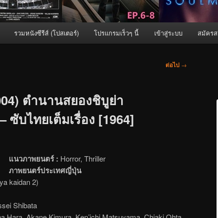
รวมหนังซีรีส์ (โปสเตอร์)
โปรแกรมเร็วๆ นี้
เข้าสู่ระบบ
สมัครส
ต่อไป
→
004) ตำนานสยองชิบูย่า
– ซับไทยเต็มเรื่อง [1964]
แนวภาพยนตร์ :
Horror, Thriller
ภาพยนตร์ประเทศญี่ปุ่น
 kaidan 2)
sei Shibata
na Hara, Akane Kimura, Ken’ichi Matsuyama, Chiaki Ohta,