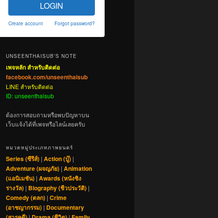
LOGIN
Create account
Forgot password?
UNSEENTHAISUB’S NOTE
เพจหลัก สำหรับติดต่อ
facebook.com/unseenthaisub
LINE สำหรับติดต่อ
ID: unseenthaisub
ต้องการสอบถามหรือพบปัญหาบน
เว็บแจ้งได้ที่เพจหรือไลน์เลยครับ
หมวดหมู่ประเภทภาพยนตร์
Series (ซีรีส์)
|
Action (บู๊)
|
Adventure (ผจญภัย)
|
Animation
(แอนิเมชัน)
|
Awards (หนังชิง
รางวัล)
|
Biography (ชีวประวัติ)
|
Comedy (ตลก)
|
Crime
(อาชญากรรม)
|
Documentary
(สารคดี)
|
Drama (ชีวิต)
|
Family