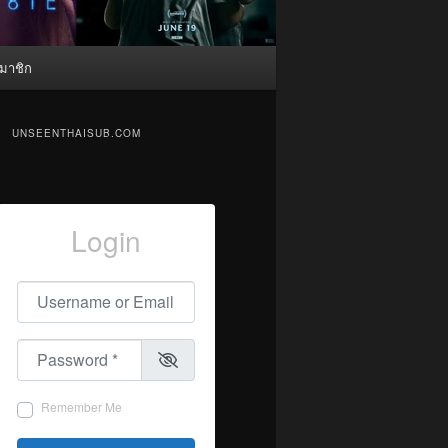
มาชิก
UNSEENTHAISUB.COM
Login
Username or Email
*
Password
*
Remember Me