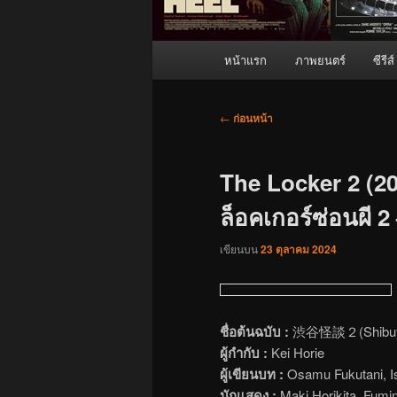
เมนู
หน้าแรก
ภาพยนตร์
ซีรีส์
หลัก
เมนู
←
ก่อนหน้า
นำทาง
เรื่อง
The Locker 2 (2
ล็อคเกอร์ซ่อนผี 2 
เขียนบน
23 ตุลาคม 2024
ชื่อต้นฉบับ :
渋谷怪談２(Shibuya
ผู้กำกับ :
Kei Horie
ผู้เขียนบท :
Osamu Fukutani, Is
นักแสดง :
Maki Horikita, Fumi