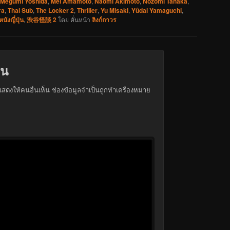
Megumi Yoshida
,
Mei Amamoto
,
Naomi Akimoto
,
Nozomi Tanaka
,
ra
,
Thai Sub
,
The Locker 2
,
Thriller
,
Yu Misaki
,
Yûdai Yamaguchi
,
หนังญี่ปุ่น
,
渋谷怪談 2
โดย
คั่นหน้า
ลิงก์ถาวร
็น
สดงให้คนอื่นเห็น
ช่องข้อมูลจำเป็นถูกทำเครื่องหมาย