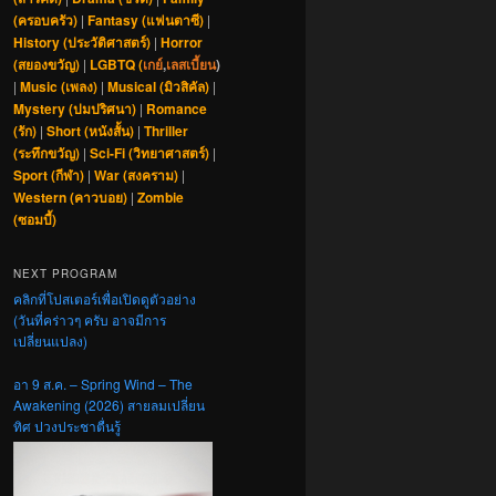
(ครอบครัว)
|
Fantasy (แฟนตาซี)
|
History (ประวัติศาสตร์)
|
Horror
(สยองขวัญ)
|
LGBTQ (
เกย์
,
เลสเบี้ยน
)
|
Music (เพลง)
|
Musical (มิวสิคัล)
|
Mystery (ปมปริศนา)
|
Romance
(รัก)
|
Short (หนังสั้น)
|
Thriller
(ระทึกขวัญ)
|
Sci-Fi (วิทยาศาสตร์)
|
Sport (กีฬา)
|
War (สงคราม)
|
Western (คาวบอย)
|
Zombie
(ซอมบี้)
NEXT PROGRAM
คลิกที่โปสเตอร์เพื่อเปิดดูตัวอย่าง
(วันที่คร่าวๆ ครับ อาจมีการ
เปลี่ยนแปลง)
อา 9 ส.ค. – Spring Wind – The
Awakening (2026) สายลมเปลี่ยน
ทิศ ปวงประชาตื่นรู้