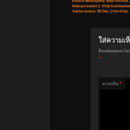
Kenichi Matsuyama
,
Maki Horikita
,
Shibuya kaidan 2
,
Shūji Kashiwaba
Yukino Azama
,
ซับไทย
,
บรรยายไทย
,
ใส่ความเห
อีเมลของคุณจะไม่แ
*
*
ความเห็น