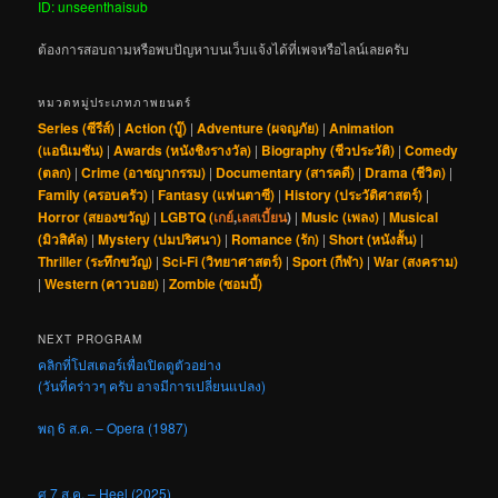
ID: unseenthaisub
ต้องการสอบถามหรือพบปัญหาบนเว็บแจ้งได้ที่เพจหรือไลน์เลยครับ
หมวดหมู่ประเภทภาพยนตร์
Series (ซีรีส์)
|
Action (บู๊)
|
Adventure (ผจญภัย)
|
Animation
(แอนิเมชัน)
|
Awards (หนังชิงรางวัล)
|
Biography (ชีวประวัติ)
|
Comedy
(ตลก)
|
Crime (อาชญากรรม)
|
Documentary (สารคดี)
|
Drama (ชีวิต)
|
Family (ครอบครัว)
|
Fantasy (แฟนตาซี)
|
History (ประวัติศาสตร์)
|
Horror (สยองขวัญ)
|
LGBTQ (
เกย์
,
เลสเบี้ยน
)
|
Music (เพลง)
|
Musical
(มิวสิคัล)
|
Mystery (ปมปริศนา)
|
Romance (รัก)
|
Short (หนังสั้น)
|
Thriller (ระทึกขวัญ)
|
Sci-Fi (วิทยาศาสตร์)
|
Sport (กีฬา)
|
War (สงคราม)
|
Western (คาวบอย)
|
Zombie (ซอมบี้)
NEXT PROGRAM
คลิกที่โปสเตอร์เพื่อเปิดดูตัวอย่าง
(วันที่คร่าวๆ ครับ อาจมีการเปลี่ยนแปลง)
พฤ 6 ส.ค. – Opera (1987)
ศ 7 ส.ค. – Heel (2025)