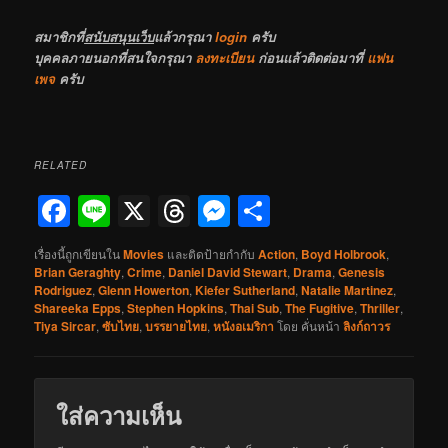
สมาชิกที่
สนับสนุนเว็บ
แล้วกรุณา
login
ครับ
บุคคลภายนอกที่สนใจกรุณา
ลงทะเบียน
ก่อนแล้วติดต่อมาที่
แฟน
เพจ
ครับ
RELATED
Facebook
Line
X
Threads
Messenger
Share
เรื่องนี้ถูกเขียนใน
Movies
และติดป้ายกำกับ
Action
,
Boyd Holbrook
,
Brian Geraghty
,
Crime
,
Daniel David Stewart
,
Drama
,
Genesis
Rodriguez
,
Glenn Howerton
,
Kiefer Sutherland
,
Natalie Martinez
,
Shareeka Epps
,
Stephen Hopkins
,
Thai Sub
,
The Fugitive
,
Thriller
,
Tiya Sircar
,
ซับไทย
,
บรรยายไทย
,
หนังอเมริกา
โดย
คั่นหน้า
ลิงก์ถาวร
ใส่ความเห็น