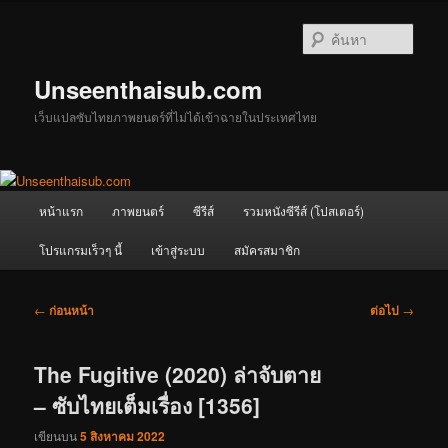
ข้าม
ไป
ค้นหา
ยัง
เนื้อหา
Unseenthaisub.com
หลัก
เว็บแปลซับไทยภาพยนตร์ที่ไม่ได้เข้าฉายในประเทศไทย
เมนู
หน้าแรก
ภาพยนตร์
ซีรีส์
รวมหนังซีรีส์ (โปสเตอร์)
หลัก
โปรแกรมเร็วๆ นี้
เข้าสู่ระบบ
สมัครสมาชิก
เมนู
←
ก่อนหน้า
ต่อไป
→
นำทาง
เรื่อง
The Fugitive (2020) ล่าจับตาย
– ซับไทยเต็มเรื่อง [1356]
เขียนบน
5 สิงหาคม 2022