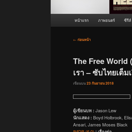
เมนู
หน้าแรก
ภาพยนตร์
ซีรีส์
หลัก
เมนู
←
ก่อนหน้า
นำทาง
เรื่อง
The Free World
เรา – ซับไทยเต็มเร
เขียนบน
23 กันยายน 2018
ผู้เขียนบท :
Jason Lew
นักแสดง :
Boyd Holbrook, Elis
Ansari, James Moses Black
IMDB (6.0)
|
เรื่องย่อ