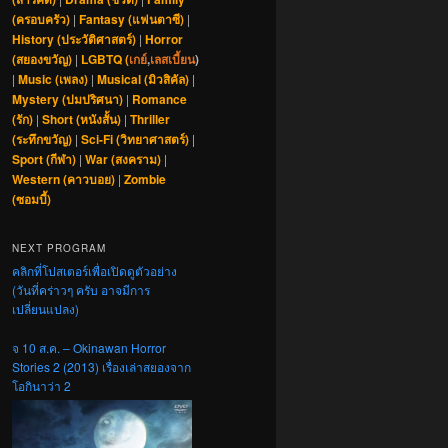
(ครอบครัว)
|
Fantasy (แฟนตาซี)
|
History (ประวัติศาสตร์)
|
Horror
(สยองขวัญ)
|
LGBTQ (
เกย์
,
เลสเบี้ยน
)
|
Music (เพลง)
|
Musical (มิวสิคัล)
|
Mystery (ปมปริศนา)
|
Romance
(รัก)
|
Short (หนังสั้น)
|
Thriller
(ระทึกขวัญ)
|
Sci-Fi (วิทยาศาสตร์)
|
Sport (กีฬา)
|
War (สงคราม)
|
Western (คาวบอย)
|
Zombie
(ซอมบี้)
NEXT PROGRAM
คลิกที่โปสเตอร์เพื่อเปิดดูตัวอย่าง
(วันที่คร่าวๆ ครับ อาจมีการ
เปลี่ยนแปลง)
จ 10 ส.ค. – Okinawan Horror
Stories 2 (2013) เรื่องเล่าสยองจาก
โอกินาว่า 2