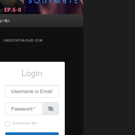
มาชิก
UNSEENTHAISUB.COM
Login
Username or Email
*
Password
*
Remember Me