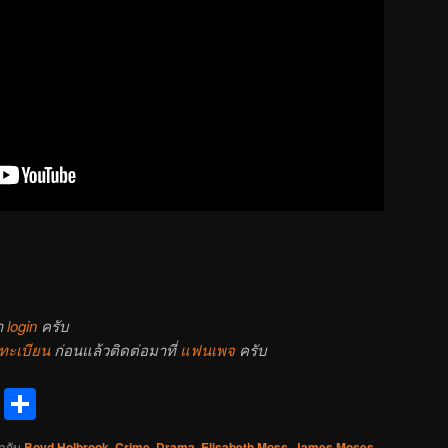
า
login
ครับ
ทะเบียน
ก่อนแล้วติดต่อมาที่
แฟนเพจ
ครับ
reads
Messenger
Share
ำกับ
Boyd Holbrook
,
Crime
,
Drama
,
Elisabeth Moss
,
James Moses