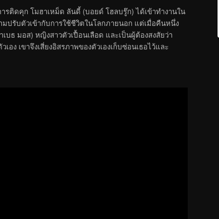
รติดคุก โมฮาเหม็ด ลันดี้ (บอยด์ โฮลบรู๊ก) ได้เข้าทำงานใน
ปรับตัวเข้ากับการใช้ชีวิตในโลกภายนอก แต่เมื่อคืนหนึ่ง
าเบธ มอส) หญิงสาวตัวเปื้อนเลือด และเป็นผู้ต้องสงสัยว่า
วเอง เขาจึงเสี่ยงอิสรภาพของตัวเองเก็บซ่อนเธอไว้และ