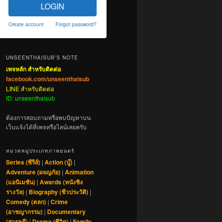
LOGIN
Create account
Forgot password?
UNSEENTHAISUB’S NOTE
เพจหลัก สำหรับติดต่อ
facebook.com/unseenthaisub
LINE สำหรับติดต่อ
ID: unseenthaisub
ต้องการสอบถามหรือพบปัญหาบน
เว็บแจ้งได้ที่เพจหรือไลน์เลยครับ
หมวดหมู่ประเภทภาพยนตร์
Series (ซีรีส์)
|
Action (บู๊)
|
Adventure (ผจญภัย)
|
Animation
(แอนิเมชัน)
|
Awards (หนังชิง
รางวัล)
|
Biography (ชีวประวัติ)
|
Comedy (ตลก)
|
Crime
(อาชญากรรม)
|
Documentary
(สารคดี)
|
Drama (ชีวิต)
|
Family