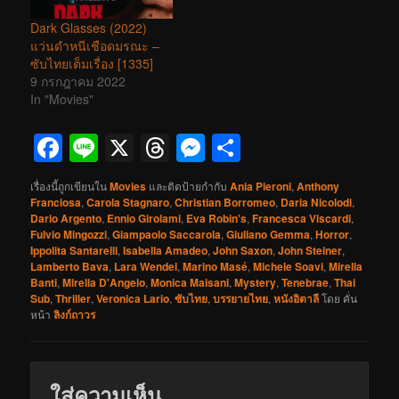
Dark Glasses (2022)
แว่นดำหนีเชือดมรณะ –
ซับไทยเต็มเรื่อง [1335]
9 กรกฎาคม 2022
In "Movies"
Facebook
Line
X
Threads
Messenger
Share
เรื่องนี้ถูกเขียนใน
Movies
และติดป้ายกำกับ
Ania Pieroni
,
Anthony
Franciosa
,
Carola Stagnaro
,
Christian Borromeo
,
Daria Nicolodi
,
Dario Argento
,
Ennio Girolami
,
Eva Robin's
,
Francesca Viscardi
,
Fulvio Mingozzi
,
Giampaolo Saccarola
,
Giuliano Gemma
,
Horror
,
Ippolita Santarelli
,
Isabella Amadeo
,
John Saxon
,
John Steiner
,
Lamberto Bava
,
Lara Wendel
,
Marino Masé
,
Michele Soavi
,
Mirella
Banti
,
Mirella D'Angelo
,
Monica Maisani
,
Mystery
,
Tenebrae
,
Thai
Sub
,
Thriller
,
Veronica Lario
,
ซับไทย
,
บรรยายไทย
,
หนังอิตาลี
โดย
คั่น
หน้า
ลิงก์ถาวร
ใส่ความเห็น