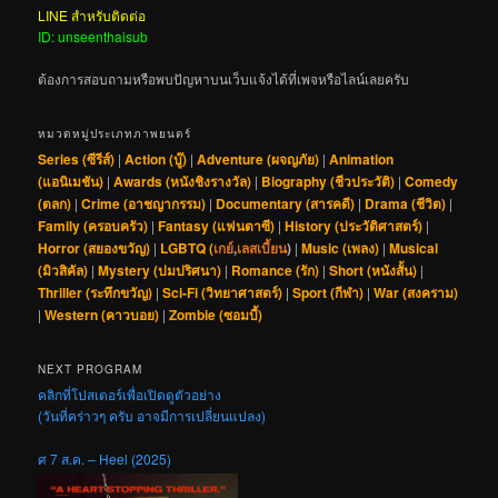
LINE สำหรับติดต่อ
ID: unseenthaisub
ต้องการสอบถามหรือพบปัญหาบนเว็บแจ้งได้ที่เพจหรือไลน์เลยครับ
หมวดหมู่ประเภทภาพยนตร์
Series (ซีรีส์)
|
Action (บู๊)
|
Adventure (ผจญภัย)
|
Animation
(แอนิเมชัน)
|
Awards (หนังชิงรางวัล)
|
Biography (ชีวประวัติ)
|
Comedy
(ตลก)
|
Crime (อาชญากรรม)
|
Documentary (สารคดี)
|
Drama (ชีวิต)
|
Family (ครอบครัว)
|
Fantasy (แฟนตาซี)
|
History (ประวัติศาสตร์)
|
Horror (สยองขวัญ)
|
LGBTQ (
เกย์
,
เลสเบี้ยน
)
|
Music (เพลง)
|
Musical
(มิวสิคัล)
|
Mystery (ปมปริศนา)
|
Romance (รัก)
|
Short (หนังสั้น)
|
Thriller (ระทึกขวัญ)
|
Sci-Fi (วิทยาศาสตร์)
|
Sport (กีฬา)
|
War (สงคราม)
|
Western (คาวบอย)
|
Zombie (ซอมบี้)
NEXT PROGRAM
คลิกที่โปสเตอร์เพื่อเปิดดูตัวอย่าง
(วันที่คร่าวๆ ครับ อาจมีการเปลี่ยนแปลง)
ศ 7 ส.ค. – Heel (2025)