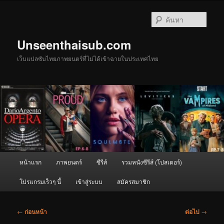
ข้าม
ไป
ค้นหา
ยัง
เนื้อหา
Unseenthaisub.com
หลัก
เว็บแปลซับไทยภาพยนตร์ที่ไม่ได้เข้าฉายในประเทศไทย
เมนู
หน้าแรก
ภาพยนตร์
ซีรีส์
รวมหนังซีรีส์ (โปสเตอร์)
หลัก
โปรแกรมเร็วๆ นี้
เข้าสู่ระบบ
สมัครสมาชิก
เมนู
←
ก่อนหน้า
ต่อไป
→
นำทาง