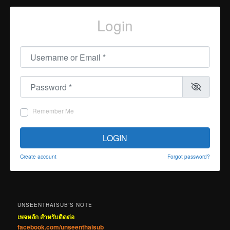
Login
Username or Email
*
Password
*
Remember Me
LOGIN
Create account
Forgot password?
UNSEENTHAISUB’S NOTE
เพจหลัก สำหรับติดต่อ
facebook.com/unseenthaisub