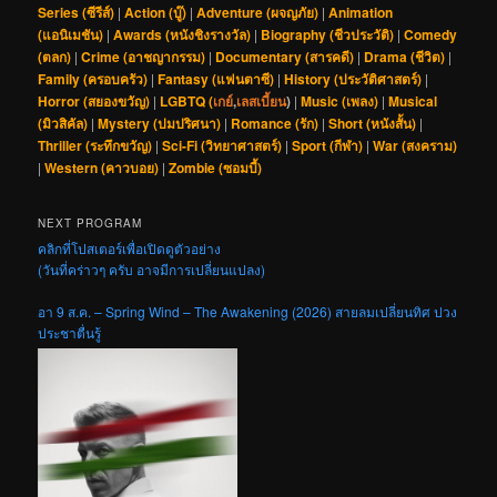
Series (ซีรีส์)
|
Action (บู๊)
|
Adventure (ผจญภัย)
|
Animation
(แอนิเมชัน)
|
Awards (หนังชิงรางวัล)
|
Biography (ชีวประวัติ)
|
Comedy
(ตลก)
|
Crime (อาชญากรรม)
|
Documentary (สารคดี)
|
Drama (ชีวิต)
|
Family (ครอบครัว)
|
Fantasy (แฟนตาซี)
|
History (ประวัติศาสตร์)
|
Horror (สยองขวัญ)
|
LGBTQ (
เกย์
,
เลสเบี้ยน
)
|
Music (เพลง)
|
Musical
(มิวสิคัล)
|
Mystery (ปมปริศนา)
|
Romance (รัก)
|
Short (หนังสั้น)
|
Thriller (ระทึกขวัญ)
|
Sci-Fi (วิทยาศาสตร์)
|
Sport (กีฬา)
|
War (สงคราม)
|
Western (คาวบอย)
|
Zombie (ซอมบี้)
NEXT PROGRAM
คลิกที่โปสเตอร์เพื่อเปิดดูตัวอย่าง
(วันที่คร่าวๆ ครับ อาจมีการเปลี่ยนแปลง)
อา 9 ส.ค. – Spring Wind – The Awakening (2026) สายลมเปลี่ยนทิศ ปวง
ประชาตื่นรู้