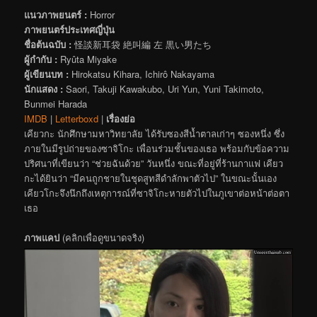
แนวภาพยนตร์ :
Horror
ภาพยนตร์ประเทศญี่ปุ่น
ชื่อต้นฉบับ :
怪談新耳袋 絶叫編 左 黒い男たち
ผู้กำกับ :
Ryûta Miyake
ผู้เขียนบท :
Hirokatsu Kihara, Ichirô Nakayama
นักแสดง :
Saori, Takuji Kawakubo, Uri Yun, Yuni Takimoto,
Bunmei Harada
IMDB
|
Letterboxd
|
เรื่องย่อ
เคียวกะ นักศึกษามหาวิทยาลัย ได้รับซองสีน้ำตาลเก่าๆ ซองหนึ่ง ซึ่ง
ภายในมีรูปถ่ายของซาจิโกะ เพื่อนร่วมชั้นของเธอ พร้อมกับข้อความ
ปริศนาที่เขียนว่า “ช่วยฉันด้วย” วันหนึ่ง ขณะที่อยู่ที่ร้านกาแฟ เคียว
กะได้ยินว่า “มีคนถูกชายในชุดสูทสีดำลักพาตัวไป” ในขณะนั้นเอง
เคียวโกะจึงนึกถึงเหตุการณ์ที่ซาจิโกะหายตัวไปในภูเขาต่อหน้าต่อตา
เธอ
ภาพแคป
(คลิกเพื่อดูขนาดจริง)