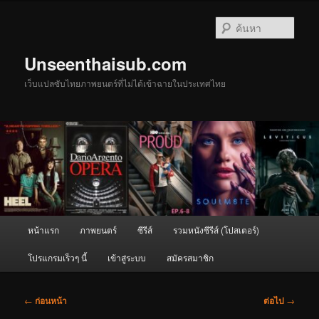
ข้าม
ไป
ค้นหา
ยัง
เนื้อหา
Unseenthaisub.com
หลัก
เว็บแปลซับไทยภาพยนตร์ที่ไม่ได้เข้าฉายในประเทศไทย
เมนู
หน้าแรก
ภาพยนตร์
ซีรีส์
รวมหนังซีรีส์ (โปสเตอร์)
หลัก
โปรแกรมเร็วๆ นี้
เข้าสู่ระบบ
สมัครสมาชิก
เมนู
←
ก่อนหน้า
ต่อไป
→
นำทาง