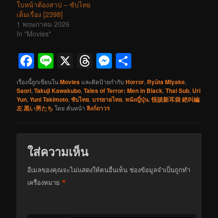
ใบหน้าต้องสาป – ซับไทย
เต็มเรื่อง [2398]
1 พฤษภาคม 2026
In "Movies"
Facebook
Line
X
Threads
Messenger
Share
เรื่องนี้ถูกเขียนใน
Movies
และติดป้ายกำกับ
Horror
,
Ryûta Miyake
,
Saori
,
Takuji Kawakubo
,
Tales of Terror: Men in Black
,
Thai Sub
,
Uri
Yun
,
Yuni Takimoto
,
ซับไทย
,
บรรยายไทย
,
หนังญี่ปุ่น
,
怪談新耳袋 絶叫編
左 黒い男たち
โดย
คั่นหน้า
ลิงก์ถาวร
ใส่ความเห็น
อีเมลของคุณจะไม่แสดงให้คนอื่นเห็น
ช่องข้อมูลจำเป็นถูกทำ
*
เครื่องหมาย