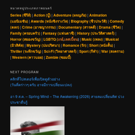
หมวดหมู่ประเภทภาพยนตร์
Series (ซีรีส์)
|
Action (บู๊)
|
Adventure (ผจญภัย)
|
Animation
(แอนิเมชัน)
|
Awards (หนังชิงรางวัล)
|
Biography (ชีวประวัติ)
|
Comedy
(ตลก)
|
Crime (อาชญากรรม)
|
Documentary (สารคดี)
|
Drama (ชีวิต)
|
Family (ครอบครัว)
|
Fantasy (แฟนตาซี)
|
History (ประวัติศาสตร์)
|
Horror (สยองขวัญ)
|
LGBTQ (
เกย์
,
เลสเบี้ยน
)
|
Music (เพลง)
|
Musical
(มิวสิคัล)
|
Mystery (ปมปริศนา)
|
Romance (รัก)
|
Short (หนังสั้น)
|
Thriller (ระทึกขวัญ)
|
Sci-Fi (วิทยาศาสตร์)
|
Sport (กีฬา)
|
War (สงคราม)
|
Western (คาวบอย)
|
Zombie (ซอมบี้)
NEXT PROGRAM
คลิกที่โปสเตอร์เพื่อเปิดดูตัวอย่าง
(วันที่คร่าวๆ ครับ อาจมีการเปลี่ยนแปลง)
อา 9 ส.ค. – Spring Wind – The Awakening (2026) สายลมเปลี่ยนทิศ ปวง
ประชาตื่นรู้