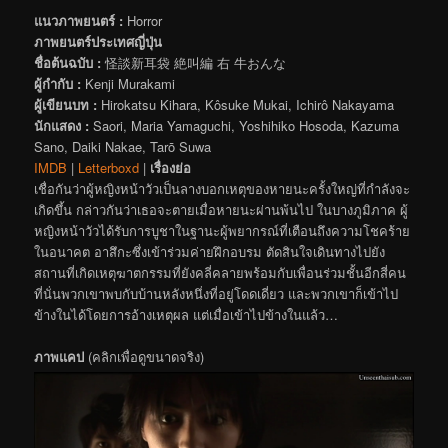
แนวภาพยนตร์ :
Horror
ภาพยนตร์ประเทศญี่ปุ่น
ชื่อต้นฉบับ :
怪談新耳袋 絶叫編 右 牛おんな
ผู้กำกับ :
Kenji Murakami
ผู้เขียนบท :
Hirokatsu Kihara, Kôsuke Mukai, Ichirô Nakayama
นักแสดง :
Saori, Maria Yamaguchi, Yoshihiko Hosoda, Kazuma
Sano, Daiki Nakae, Tarō Suwa
IMDB
|
Letterboxd
|
เรื่องย่อ
เชื่อกันว่าผู้หญิงหน้าวัวเป็นลางบอกเหตุของหายนะครั้งใหญ่ที่กำลังจะ
เกิดขึ้น กล่าวกันว่าเธอจะตายเมื่อหายนะผ่านพ้นไป ในบางภูมิภาค ผู้
หญิงหน้าวัวได้รับการบูชาในฐานะผู้พยากรณ์ที่เตือนถึงความโชคร้าย
ในอนาคต อาสึกะซึ่งเข้าร่วมค่ายฝึกอบรม ตัดสินใจเดินทางไปยัง
สถานที่เกิดเหตุฆาตกรรมที่ยังคลี่คลายพร้อมกับเพื่อนร่วมชั้นอีกสี่คน
ที่นั่นพวกเขาพบกับบ้านหลังหนึ่งที่อยู่โดดเดี่ยว และพวกเขาก็เข้าไป
ข้างในได้โดยการอ้างเหตุผล แต่เมื่อเข้าไปข้างในแล้ว…
ภาพแคป
(คลิกเพื่อดูขนาดจริง)