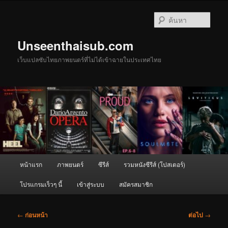
ข้าม
ไป
ค้นหา
ยัง
เนื้อหา
Unseenthaisub.com
หลัก
เว็บแปลซับไทยภาพยนตร์ที่ไม่ได้เข้าฉายในประเทศไทย
เมนู
หน้าแรก
ภาพยนตร์
ซีรีส์
รวมหนังซีรีส์ (โปสเตอร์)
หลัก
โปรแกรมเร็วๆ นี้
เข้าสู่ระบบ
สมัครสมาชิก
เมนู
←
ก่อนหน้า
ต่อไป
→
นำทาง