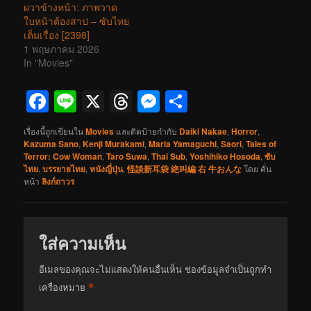
ผวาข้างหน้า: ภาพวาด
ใบหน้าต้องสาป – ซับไทย
เต็มเรื่อง [2398]
1 พฤษภาคม 2026
In "Movies"
Facebook
Line
X
Threads
Messenger
Share
เรื่องนี้ถูกเขียนใน
Movies
และติดป้ายกำกับ
Daiki Nakae
,
Horror
,
Kazuma Sano
,
Kenji Murakami
,
Maria Yamaguchi
,
Saori
,
Tales of
Terror: Cow Woman
,
Taro Suwa
,
Thai Sub
,
Yoshihiko Hosoda
,
ซับ
ไทย
,
บรรยายไทย
,
หนังญี่ปุ่น
,
怪談新耳袋 絶叫編 右 牛おんな
โดย
คั่น
หน้า
ลิงก์ถาวร
ใส่ความเห็น
อีเมลของคุณจะไม่แสดงให้คนอื่นเห็น
ช่องข้อมูลจำเป็นถูกทำ
*
เครื่องหมาย