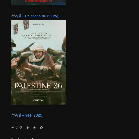
เร็วๆ นี้ – Palestine 36 (2025)
เร็วๆ นี้ – Yes (2025)
☀︎ ☽ ❁ ✾ ❀ ✿
✤ ♣︎ ♧ ☘︎