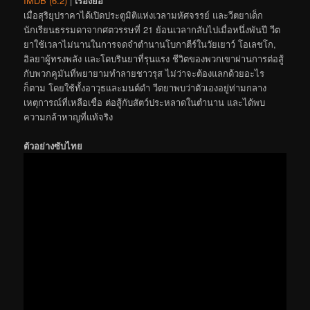
IMDB (6.2)
|
เรื่องย่อ
เมื่อสุริยุปราคาได้เปิดประตูมิติแห่งเวลามหัศจรรย์ และวีตยาเด็ก
นักเรียนธรรมดาจากศตวรรษที่ 21 ย้อนเวลากลับไปเมื่อหนึ่งพันปี วีต
ยาใช้เวลาไม่นานในการจดจำตำนานโบกาตีร์ในวัยเยาว์ โอเลชโก,
อิลยาผู้ทรงพลัง และโดบรินยาที่รุนแรง ชีวิตของพวกเขาผ่านการต่อสู้
กับพวกคูมันที่พยายามทำลายชาวรุส ไม่ว่าจะต้องแลกด้วยอะไร
ก็ตาม โดยใช้ทั้งอาวุธและมนต์ดำ วีตยาพบว่าตัวเองอยู่ท่ามกลาง
เหตุการณ์ที่เหลือเชื่อ ต่อสู้กับสัตว์ประหลาดในตำนาน และได้พบ
ความกล้าหาญที่แท้จริง
ตัวอย่างซับไทย