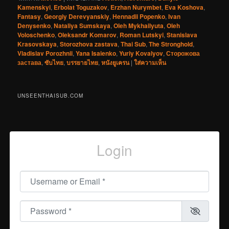
Kamenskyi
,
Erbolat Toguzakov
,
Erzhan Nurymbet
,
Eva Koshova
,
Fantasy
,
Georgiy Derevyanskiy
,
Hennadii Popenko
,
Ivan
Denysenko
,
Nataliya Sumskaya
,
Oleh Mykhailyuta
,
Oleh
Voloschenko
,
Oleksandr Komarov
,
Roman Lutskyi
,
Stanislava
Krasovskaya
,
Storozhova zastava
,
Thai Sub
,
The Stronghold
,
Vladislav Porozhnii
,
Yana Isaienko
,
Yuriy Kovalyov
,
Сторожова
застава
,
ซับไทย
,
บรรยายไทย
,
หนังยูเครน
|
ใส่ความเห็น
UNSEENTHAISUB.COM
Login
Username or Email
*
Password
*