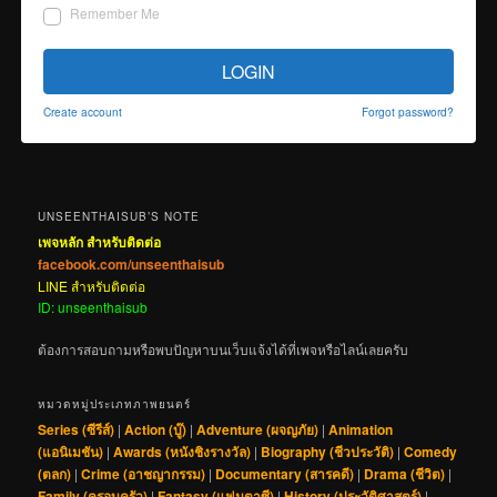
Remember Me
LOGIN
Create account
Forgot password?
UNSEENTHAISUB’S NOTE
เพจหลัก สำหรับติดต่อ
facebook.com/unseenthaisub
LINE สำหรับติดต่อ
ID: unseenthaisub
ต้องการสอบถามหรือพบปัญหาบนเว็บแจ้งได้ที่เพจหรือไลน์เลยครับ
หมวดหมู่ประเภทภาพยนตร์
Series (ซีรีส์)
|
Action (บู๊)
|
Adventure (ผจญภัย)
|
Animation
(แอนิเมชัน)
|
Awards (หนังชิงรางวัล)
|
Biography (ชีวประวัติ)
|
Comedy
(ตลก)
|
Crime (อาชญากรรม)
|
Documentary (สารคดี)
|
Drama (ชีวิต)
|
Family (ครอบครัว)
|
Fantasy (แฟนตาซี)
|
History (ประวัติศาสตร์)
|