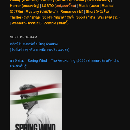
Horror (สยองขวัญ)
|
LGBTQ (
เกย์
,
เลสเบี้ยน
)
|
Music (เพลง)
|
Musical
(มิวสิคัล)
|
Mystery (ปมปริศนา)
|
Romance (รัก)
|
Short (หนังสั้น)
|
Thriller (ระทึกขวัญ)
|
Sci-Fi (วิทยาศาสตร์)
|
Sport (กีฬา)
|
War (สงคราม)
|
Western (คาวบอย)
|
Zombie (ซอมบี้)
NEXT PROGRAM
คลิกที่โปสเตอร์เพื่อเปิดดูตัวอย่าง
(วันที่คร่าวๆ ครับ อาจมีการเปลี่ยนแปลง)
อา 9 ส.ค. – Spring Wind – The Awakening (2026) สายลมเปลี่ยนทิศ ปวง
ประชาตื่นรู้