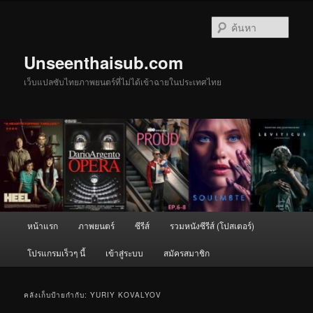
ข้าม
ข้าม
ไป
ไป
ค้นหา
ยัง
บทความ
เนื้อหา
รอง
Unseenthaisub.com
หลัก
เว็บแปลซับไทยภาพยนตร์ที่ไม่ได้เข้าฉายในประเทศไทย
เมนู
หน้าแรก
ภาพยนตร์
ซีรีส์
รวมหนังซีรีส์ (โปสเตอร์)
หลัก
โปรแกรมเร็วๆ นี้
เข้าสู่ระบบ
สมัครสมาชิก
คลังเก็บป้ายกำกับ:
YURIY KOVALYOV