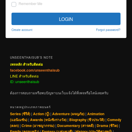
Remember Me
LOGIN
Create account
Forgot password?
UNSEENTHAISUB’S NOTE
เพจหลัก สำหรับติดต่อ
facebook.com/unseenthaisub
LINE สำหรับติดต่อ
ID: unseenthaisub
ต้องการสอบถามหรือพบปัญหาบนเว็บแจ้งได้ที่เพจหรือไลน์เลยครับ
หมวดหมู่ประเภทภาพยนตร์
Series (ซีรีส์)
|
Action (บู๊)
|
Adventure (ผจญภัย)
|
Animation
(แอนิเมชัน)
|
Awards (หนังชิงรางวัล)
|
Biography (ชีวประวัติ)
|
Comedy
(ตลก)
|
Crime (อาชญากรรม)
|
Documentary (สารคดี)
|
Drama (ชีวิต)
|
Family (ครอบครัว)
|
Fantasy (แฟนตาซี)
|
History (ประวัติศาสตร์)
|