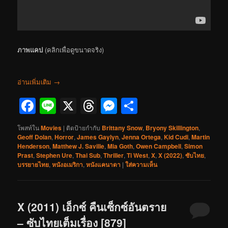
ภาพแคป
(คลิกเพื่อดูขนาดจริง)
อ่านเพิ่มเติม
→
Facebook
Line
X
Threads
Messenger
Share
โพสท์ใน
Movies
|
ติดป้ายกำกับ
Brittany Snow
,
Bryony Skillington
,
Geoff Dolan
,
Horror
,
James Gaylyn
,
Jenna Ortega
,
Kid Cudi
,
Martin
Henderson
,
Matthew J. Saville
,
Mia Goth
,
Owen Campbell
,
Simon
Prast
,
Stephen Ure
,
Thai Sub
,
Thriller
,
Ti West
,
X
,
X (2022)
,
ซับไทย
,
บรรยายไทย
,
หนังอเมริกา
,
หนังแคนาดา
|
ใส่ความเห็น
X (2011) เอ็กซ์ คืนเซ็กซ์อันตราย
– ซับไทยเต็มเรื่อง [879]