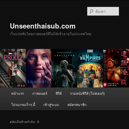
ข้าม
ข้าม
ไป
ไป
ค้นหา
ยัง
บทความ
เนื้อหา
รอง
Unseenthaisub.com
หลัก
เว็บแปลซับไทยภาพยนตร์ที่ไม่ได้เข้าฉายในประเทศไทย
เมนู
หน้าแรก
ภาพยนตร์
ซีรีส์
รวมหนังซีรีส์ (โปสเตอร์)
หลัก
โปรแกรมเร็วๆ นี้
เข้าสู่ระบบ
สมัครสมาชิก
คลังเก็บป้ายกำกับ:
X