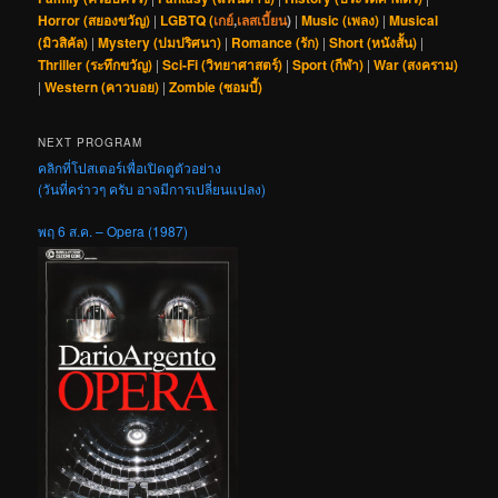
Horror (สยองขวัญ)
|
LGBTQ (
เกย์
,
เลสเบี้ยน
)
|
Music (เพลง)
|
Musical
(มิวสิคัล)
|
Mystery (ปมปริศนา)
|
Romance (รัก)
|
Short (หนังสั้น)
|
Thriller (ระทึกขวัญ)
|
Sci-Fi (วิทยาศาสตร์)
|
Sport (กีฬา)
|
War (สงคราม)
|
Western (คาวบอย)
|
Zombie (ซอมบี้)
NEXT PROGRAM
คลิกที่โปสเตอร์เพื่อเปิดดูตัวอย่าง
(วันที่คร่าวๆ ครับ อาจมีการเปลี่ยนแปลง)
พฤ 6 ส.ค. – Opera (1987)