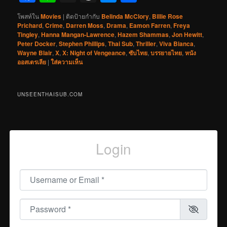
โพสท์ใน
Movies
|
ติดป้ายกำกับ
Belinda McClory
,
Billie Rose
Prichard
,
Crime
,
Darren Moss
,
Drama
,
Eamon Farren
,
Freya
Tingley
,
Hanna Mangan-Lawrence
,
Hazem Shammas
,
Jon Hewitt
,
Peter Docker
,
Stephen Phillips
,
Thai Sub
,
Thriller
,
Viva Bianca
,
Wayne Blair
,
X
,
X: Night of Vengeance
,
ซับไทย
,
บรรยายไทย
,
หนัง
ออสเตรเลีย
|
ใส่ความเห็น
UNSEENTHAISUB.COM
Login
Username or Email
*
Password
*