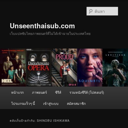
ข้าม
ข้าม
ไป
ไป
ค้นหา
ยัง
บทความ
เนื้อหา
รอง
Unseenthaisub.com
หลัก
เว็บแปลซับไทยภาพยนตร์ที่ไม่ได้เข้าฉายในประเทศไทย
เมนู
หน้าแรก
ภาพยนตร์
ซีรีส์
รวมหนังซีรีส์ (โปสเตอร์)
หลัก
โปรแกรมเร็วๆ นี้
เข้าสู่ระบบ
สมัครสมาชิก
คลังเก็บป้ายกำกับ:
SHINOBU ISHIKAWA