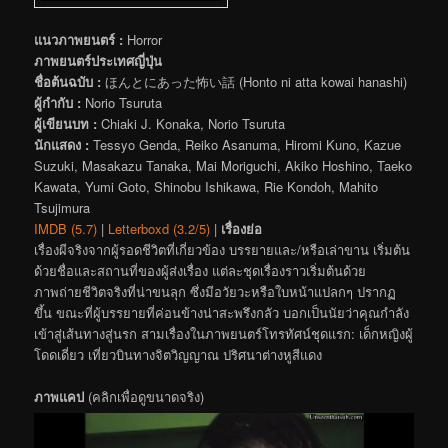
แนวภาพยนตร์ :
Horror
ภาพยนตร์ประเทศญี่ปุ่น
ชื่อต้นฉบับ :
ほんとにあった怖い話 (Honto ni atta kowai hanashi)
ผู้กำกับ :
Norio Tsuruta
ผู้เขียนบท :
Chiaki J. Konaka, Norio Tsuruta
นักแสดง :
Tessyo Genda, Reiko Asanuma, Hiromi Kuno, Kazue
Suzuki, Masakazu Tanaka, Mai Moriguchi, Akiko Hoshino, Taeko
Kawata, Yumi Goto, Shinobu Ishikawa, Rie Kondoh, Mahito
Tsujimura
IMDB (5.7)
|
Letterboxd (3.2/5)
|
เรื่องย่อ
เรื่องผีจริงจากผู้รอดชีวิตที่เกี่ยวข้อง บรรยายและ/หรือเล่าขาน เริ่มต้น
ด้วยชื่อและสถานที่ของผู้ส่งเรื่อง แต่ละชุดเรื่องราวเริ่มต้นด้วย
ภาพถ่ายชีวิตจริงที่น่าขนลุก ซึ่งมีอวัยวะหรือใบหน้าแปลกๆ ปรากฏ
ขึ้น ขณะที่ผู้บรรยายที่ค่อนข้างน่าสะพรึงกลัว บอกเป็นนัยว่าคุณกำลัง
เข้าสู่เส้นทางสู่นรก สามเรื่องในภาพยนตร์โทรทัศน์ชุดแรก: เด็กหญิงผู้
โดดเดี่ยว เที่ยวบินทางจิตวิญญาณ ปริศนาต่างหูสีแดง
ภาพแคป
(คลิกเพื่อดูขนาดจริง)