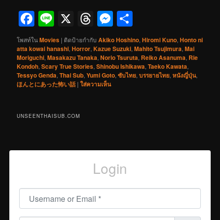
Facebook
Line
X
Threads
Messenger
Share
โพสท์ใน
Movies
|
ติดป้ายกำกับ
Akiko Hoshino
,
Hiromi Kuno
,
Honto ni
atta kowai hanashi
,
Horror
,
Kazue Suzuki
,
Mahito Tsujimura
,
Mai
Moriguchi
,
Masakazu Tanaka
,
Norio Tsuruta
,
Reiko Asanuma
,
Rie
Kondoh
,
Scary True Stories
,
Shinobu Ishikawa
,
Taeko Kawata
,
Tessyo Genda
,
Thai Sub
,
Yumi Goto
,
ซับไทย
,
บรรยายไทย
,
หนังญี่ปุ่น
,
ほんとにあった怖い話
|
ใส่ความเห็น
UNSEENTHAISUB.COM
Login
Username or Email
*