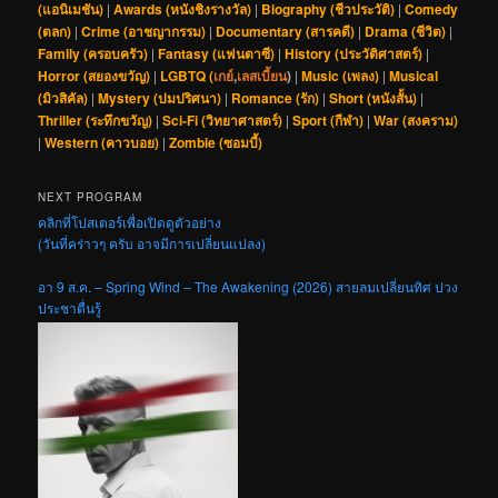
(แอนิเมชัน)
|
Awards (หนังชิงรางวัล)
|
Biography (ชีวประวัติ)
|
Comedy
(ตลก)
|
Crime (อาชญากรรม)
|
Documentary (สารคดี)
|
Drama (ชีวิต)
|
Family (ครอบครัว)
|
Fantasy (แฟนตาซี)
|
History (ประวัติศาสตร์)
|
Horror (สยองขวัญ)
|
LGBTQ (
เกย์
,
เลสเบี้ยน
)
|
Music (เพลง)
|
Musical
(มิวสิคัล)
|
Mystery (ปมปริศนา)
|
Romance (รัก)
|
Short (หนังสั้น)
|
Thriller (ระทึกขวัญ)
|
Sci-Fi (วิทยาศาสตร์)
|
Sport (กีฬา)
|
War (สงคราม)
|
Western (คาวบอย)
|
Zombie (ซอมบี้)
NEXT PROGRAM
คลิกที่โปสเตอร์เพื่อเปิดดูตัวอย่าง
(วันที่คร่าวๆ ครับ อาจมีการเปลี่ยนแปลง)
อา 9 ส.ค. – Spring Wind – The Awakening (2026) สายลมเปลี่ยนทิศ ปวง
ประชาตื่นรู้