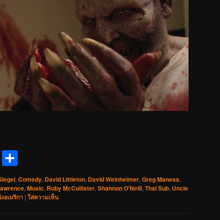
reads
Messenger
Share
Siegel
,
Comedy
,
David Littleton
,
David Weinheimer
,
Greg Maness
,
Lawrence
,
Music
,
Ruby McCollister
,
Shannon O'Neill
,
Thai Sub
,
Uncle
ังอเมริกา
|
ใส่ความเห็น