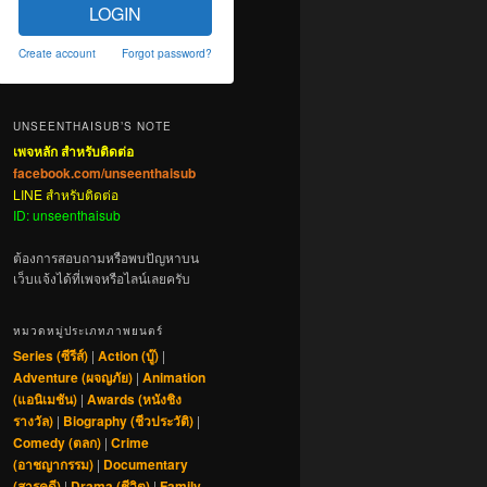
LOGIN
Create account
Forgot password?
UNSEENTHAISUB’S NOTE
เพจหลัก สำหรับติดต่อ
facebook.com/unseenthaisub
LINE สำหรับติดต่อ
ID: unseenthaisub
ต้องการสอบถามหรือพบปัญหาบน
เว็บแจ้งได้ที่เพจหรือไลน์เลยครับ
หมวดหมู่ประเภทภาพยนตร์
Series (ซีรีส์)
|
Action (บู๊)
|
Adventure (ผจญภัย)
|
Animation
(แอนิเมชัน)
|
Awards (หนังชิง
รางวัล)
|
Biography (ชีวประวัติ)
|
Comedy (ตลก)
|
Crime
(อาชญากรรม)
|
Documentary
(สารคดี)
|
Drama (ชีวิต)
|
Family