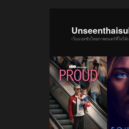
ข้าม
ข้าม
ไป
ไป
ยัง
บทความ
Unseenthais
เนื้อหา
รอง
เว็บแปลซับไทยภาพยนตร์ที่ไม่ไ
หลัก