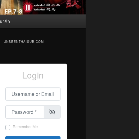
มาชิก
UNSEENTHAISUB.COM
Login
Username or Email
*
Password
*
Remember Me