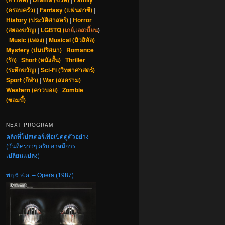
(ครอบครัว)
|
Fantasy (แฟนตาซี)
|
History (ประวัติศาสตร์)
|
Horror
(สยองขวัญ)
|
LGBTQ (
เกย์
,
เลสเบี้ยน
)
|
Music (เพลง)
|
Musical (มิวสิคัล)
|
Mystery (ปมปริศนา)
|
Romance
(รัก)
|
Short (หนังสั้น)
|
Thriller
(ระทึกขวัญ)
|
Sci-Fi (วิทยาศาสตร์)
|
Sport (กีฬา)
|
War (สงคราม)
|
Western (คาวบอย)
|
Zombie
(ซอมบี้)
NEXT PROGRAM
คลิกที่โปสเตอร์เพื่อเปิดดูตัวอย่าง
(วันที่คร่าวๆ ครับ อาจมีการ
เปลี่ยนแปลง)
พฤ 6 ส.ค. – Opera (1987)