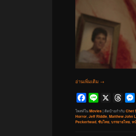
อ่านเพิ่มเติม
→
Facebook
Line
X
Th
โพสท์ใน
Movies
|
ติดป้ายกำกับ
Chet 
Horror
,
Jeff Riddle
,
Matthew John 
Peckerhead
,
ซับไทย
,
บรรยายไทย
,
หน