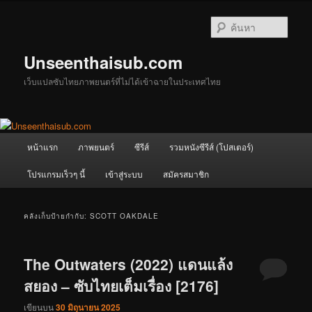
ข้าม
ข้าม
ไป
ไป
ค้นหา
ยัง
บทความ
เนื้อหา
รอง
Unseenthaisub.com
หลัก
เว็บแปลซับไทยภาพยนตร์ที่ไม่ได้เข้าฉายในประเทศไทย
เมนู
หน้าแรก
ภาพยนตร์
ซีรีส์
รวมหนังซีรีส์ (โปสเตอร์)
หลัก
โปรแกรมเร็วๆ นี้
เข้าสู่ระบบ
สมัครสมาชิก
คลังเก็บป้ายกำกับ:
SCOTT OAKDALE
The Outwaters (2022) แดนแล้ง
สยอง – ซับไทยเต็มเรื่อง [2176]
เขียนบน
30 มิถุนายน 2025