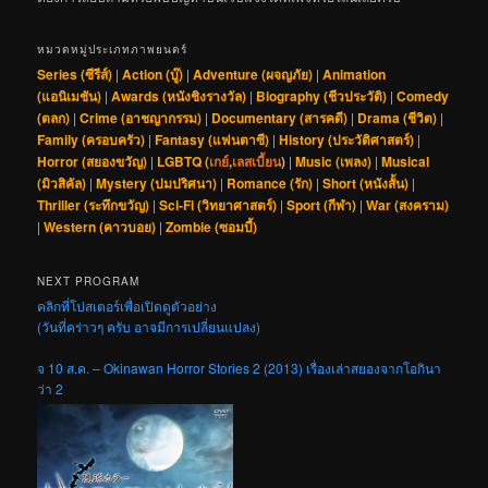
หมวดหมู่ประเภทภาพยนตร์
Series (ซีรีส์)
|
Action (บู๊)
|
Adventure (ผจญภัย)
|
Animation
(แอนิเมชัน)
|
Awards (หนังชิงรางวัล)
|
Biography (ชีวประวัติ)
|
Comedy
(ตลก)
|
Crime (อาชญากรรม)
|
Documentary (สารคดี)
|
Drama (ชีวิต)
|
Family (ครอบครัว)
|
Fantasy (แฟนตาซี)
|
History (ประวัติศาสตร์)
|
Horror (สยองขวัญ)
|
LGBTQ (
เกย์
,
เลสเบี้ยน
)
|
Music (เพลง)
|
Musical
(มิวสิคัล)
|
Mystery (ปมปริศนา)
|
Romance (รัก)
|
Short (หนังสั้น)
|
Thriller (ระทึกขวัญ)
|
Sci-Fi (วิทยาศาสตร์)
|
Sport (กีฬา)
|
War (สงคราม)
|
Western (คาวบอย)
|
Zombie (ซอมบี้)
NEXT PROGRAM
คลิกที่โปสเตอร์เพื่อเปิดดูตัวอย่าง
(วันที่คร่าวๆ ครับ อาจมีการเปลี่ยนแปลง)
จ 10 ส.ค. – Okinawan Horror Stories 2 (2013) เรื่องเล่าสยองจากโอกินา
ว่า 2