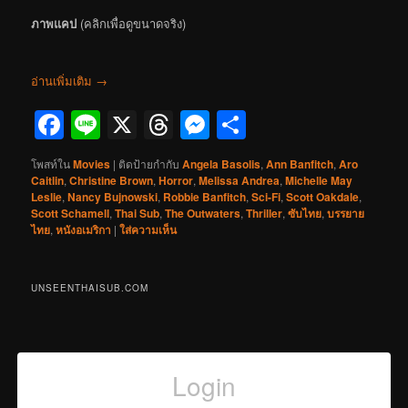
ภาพแคป
(คลิกเพื่อดูขนาดจริง)
อ่านเพิ่มเติม
→
Facebook
Line
X
Threads
Messenger
Share
โพสท์ใน
Movies
|
ติดป้ายกำกับ
Angela Basolis
,
Ann Banfitch
,
Aro
Caitlin
,
Christine Brown
,
Horror
,
Melissa Andrea
,
Michelle May
Leslie
,
Nancy Bujnowski
,
Robbie Banfitch
,
Sci-Fi
,
Scott Oakdale
,
Scott Schamell
,
Thai Sub
,
The Outwaters
,
Thriller
,
ซับไทย
,
บรรยาย
ไทย
,
หนังอเมริกา
|
ใส่ความเห็น
UNSEENTHAISUB.COM
Login