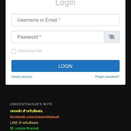
Login
Username or Email
*
Password
*
Remember Me
LOGIN
Create account
Forgot password?
UNSEENTHAISUB’S NOTE
เพจหลัก สำหรับติดต่อ
facebook.com/unseenthaisub
LINE สำหรับติดต่อ
ID: unseenthaisub