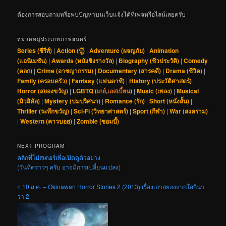
ต้องการสอบถามหรือพบปัญหาบนเว็บแจ้งได้ที่เพจหรือไลน์เลยครับ
หมวดหมู่ประเภทภาพยนตร์
Series (ซีรีส์)
|
Action (บู๊)
|
Adventure (ผจญภัย)
|
Animation
(แอนิเมชัน)
|
Awards (หนังชิงรางวัล)
|
Biography (ชีวประวัติ)
|
Comedy
(ตลก)
|
Crime (อาชญากรรม)
|
Documentary (สารคดี)
|
Drama (ชีวิต)
|
Family (ครอบครัว)
|
Fantasy (แฟนตาซี)
|
History (ประวัติศาสตร์)
|
Horror (สยองขวัญ)
|
LGBTQ (
เกย์
,
เลสเบี้ยน
)
|
Music (เพลง)
|
Musical
(มิวสิคัล)
|
Mystery (ปมปริศนา)
|
Romance (รัก)
|
Short (หนังสั้น)
|
Thriller (ระทึกขวัญ)
|
Sci-Fi (วิทยาศาสตร์)
|
Sport (กีฬา)
|
War (สงคราม)
|
Western (คาวบอย)
|
Zombie (ซอมบี้)
NEXT PROGRAM
คลิกที่โปสเตอร์เพื่อเปิดดูตัวอย่าง
(วันที่คร่าวๆ ครับ อาจมีการเปลี่ยนแปลง)
จ 10 ส.ค. – Okinawan Horror Stories 2 (2013) เรื่องเล่าสยองจากโอกินา
ว่า 2