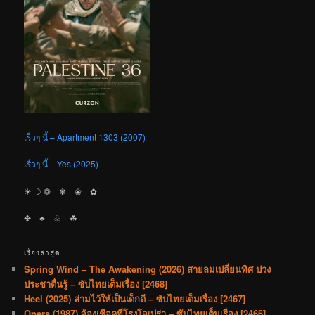
เร็วๆ นี้ – Apartment 1303 (2007)
เร็วๆ นี้ – Yes (2025)
☀︎ ☽ ❁ ✾ ❀ ✿
✤ ♣︎ ♧ ☘︎
เรื่องล่าสุด
Spring Wind – The Awakening (2026) สายลมเปลี่ยนทิศ ปวง
ประชาตื่นรู้ – ซับไทยเต็มเรื่อง [2468]
Heel (2025) ล่ามไว้ให้เป็นเด็กดี – ซับไทยเต็มเรื่อง [2467]
Opera (1987) จ้องเชือดที่โรงโอเปร่า – ซับไทยเต็มเรื่อง [2466]