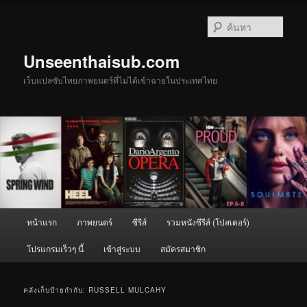
ข้าม
ข้าม
ไป
ไป
ค้นหา
ยัง
บทความ
เนื้อหา
รอง
Unseenthaisub.com
หลัก
เว็บแปลซับไทยภาพยนตร์ที่ไม่ได้เข้าฉายในประเทศไทย
เมนู
หน้าแรก
ภาพยนตร์
ซีรีส์
รวมหนังซีรีส์ (โปสเตอร์)
หลัก
โปรแกรมเร็วๆ นี้
เข้าสู่ระบบ
สมัครสมาชิก
คลังเก็บป้ายกำกับ:
RUSSELL MULCAHY