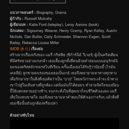
แนวภาพยนตร์ :
Biography, Drama
ผู้กำกับ :
Russell Mulcahy
ผู้เขียนบท :
Katie Ford (teleplay), Leroy Aarons (book)
นักแสดง :
Sigourney Weaver, Henry Czerny, Ryan Kelley, Austin
Nichols, Dan Butler, Carly Schroeder, Shannon Eagen, Scott
Bailey, Rebecca Louise Miller
IMDB (8.1)
|
เรื่องย่อ
สร้างจากเรื่องจริงของ แมรี่ กริฟฟิธ (ซิกัวร์นีย์ วีเวอร์) ผู้เป็นคริสเตียน
ที่มีศรัทธาอย่างแรงกล้า เธอเลี้ยงลูกทั้งสี่คนด้วยคำสอนแบบอนุรักษ์นิ
ยมของคริสตจักรเพรสไบทีเรียน ครั้นเมื่อเธอได้รับรู้ว่าบ๊อบบี้ (ไรอัน
เคลลีย์) ลูกชายคนรองของเธอเป็นเกย์ เธอจึงพยายามหาทางทุกทาง
เพื่อรักษาเขาในสิ่งที่เธอคิดว่าเป็น “บาป” โดยหวังว่าพระเจ้าจะนำทาง
เขาไปสู่ในเส้นทางที่ถูกต้อง แต่นั่นมันก็ได้ค่อยๆ ทำลายจิตใจของบ๊อบ
บี้ให้แตกสลายอย่างช้าๆ จนกระทั่งในที่สุดเขาก็จบชีวิตตัวเองลง แมรี่
เสียใจแทบขาดใจ เธอจึงพยายามหาคำตอบให้ตัวเองว่าจริงๆ แล้วสิ่งที่
เธอเชื่อนั้นมันถูกต้องหรือเปล่า
ตัวอย่างซับไทย