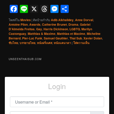
Facebook
Line
X
Threads
Messenger
Share
โพสท์ใน
Movies
|
ติดป้ายกำกับ
Adib Alkhalidey
,
Anne Dorval
,
Antoine Pilon
,
Awards
,
Catherine Brunet
,
Drama
,
Gabriel
D'Almeida Freitas
,
Gay
,
Harris Dickinson
,
LGBTQ
,
Marilyn
Castonguay
,
Matthias & Maxime
,
Matthias et Maxime
,
Micheline
Bernard
,
Pier-Luc Funk
,
Samuel Gauthier
,
Thai Sub
,
Xavier Dolan
,
ซับไทย
,
บรรยายไทย
,
หนังฝรั่งเศส
,
หนังแคนาดา
|
ใส่ความเห็น
UNSEENTHAISUB.COM
Login
Username or Email
*
Password
*