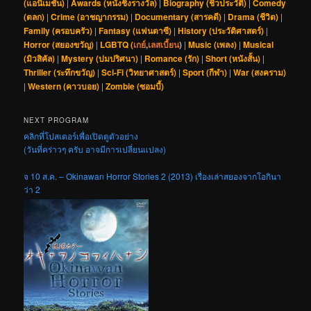
(แอนิเมชัน)
|
Awards (หนังชิงรางวัล)
|
Biography (ชีวประวัติ)
|
Comedy
(ตลก)
|
Crime (อาชญากรรม)
|
Documentary (สารคดี)
|
Drama (ชีวิต)
|
Family (ครอบครัว)
|
Fantasy (แฟนตาซี)
|
History (ประวัติศาสตร์)
|
Horror (สยองขวัญ)
|
LGBTQ (
เกย์
,
เลสเบี้ยน
)
|
Music (เพลง)
|
Musical
(มิวสิคัล)
|
Mystery (ปมปริศนา)
|
Romance (รัก)
|
Short (หนังสั้น)
|
Thriller (ระทึกขวัญ)
|
Sci-Fi (วิทยาศาสตร์)
|
Sport (กีฬา)
|
War (สงคราม)
|
Western (คาวบอย)
|
Zombie (ซอมบี้)
NEXT PROGRAM
คลิกที่โปสเตอร์เพื่อเปิดดูตัวอย่าง
(วันที่คร่าวๆ ครับ อาจมีการเปลี่ยนแปลง)
จ 10 ส.ค. – Okinawan Horror Stories 2 (2013) เรื่องเล่าสยองจากโอกินา
ว่า 2