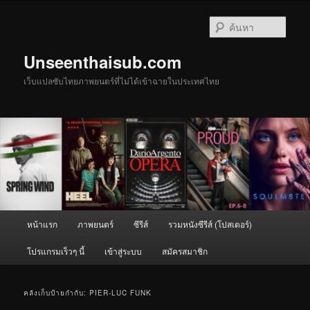
ข้าม
ข้าม
ไป
ไป
ค้นหา
ยัง
บทความ
เนื้อหา
รอง
Unseenthaisub.com
หลัก
เว็บแปลซับไทยภาพยนตร์ที่ไม่ได้เข้าฉายในประเทศไทย
เมนู
หน้าแรก
ภาพยนตร์
ซีรีส์
รวมหนังซีรีส์ (โปสเตอร์)
หลัก
โปรแกรมเร็วๆ นี้
เข้าสู่ระบบ
สมัครสมาชิก
คลังเก็บป้ายกำกับ:
PIER-LUC FUNK