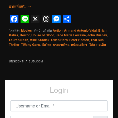
อ่านเพิ่มเติม
→
Facebook
Line
X
Threads
Messenger
Share
โพสท์ใน
Movies
|
ติดป้ายกำกับ
Action
,
Armand Antonio Vidal
,
Brian
Kahrs
,
Horror
,
House of Blood
,
Jade Marie Lorraine
,
John Rusnak
,
Lauren Nash
,
Mike Kradlak
,
Owen Harn
,
Peter Hooten
,
Thai Sub
,
Thriller
,
Tiffany Gans
,
ซับไทย
,
บรรยายไทย
,
หนังอเมริกา
|
ใส่ความเห็น
UNSEENTHAISUB.COM
Login
Username or Email
*
Password
*