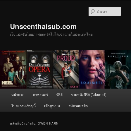
ข้าม
ข้าม
ไป
ไป
ค้นหา
ยัง
บทความ
เนื้อหา
รอง
Unseenthaisub.com
หลัก
เว็บแปลซับไทยภาพยนตร์ที่ไม่ได้เข้าฉายในประเทศไทย
เมนู
หน้าแรก
ภาพยนตร์
ซีรีส์
รวมหนังซีรีส์ (โปสเตอร์)
หลัก
โปรแกรมเร็วๆ นี้
เข้าสู่ระบบ
สมัครสมาชิก
คลังเก็บป้ายกำกับ:
OWEN HARN