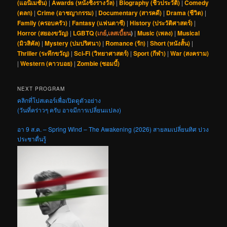
(แอนิเมชัน)
|
Awards (หนังชิงรางวัล)
|
Biography (ชีวประวัติ)
|
Comedy
(ตลก)
|
Crime (อาชญากรรม)
|
Documentary (สารคดี)
|
Drama (ชีวิต)
|
Family (ครอบครัว)
|
Fantasy (แฟนตาซี)
|
History (ประวัติศาสตร์)
|
Horror (สยองขวัญ)
|
LGBTQ (
เกย์
,
เลสเบี้ยน
)
|
Music (เพลง)
|
Musical
(มิวสิคัล)
|
Mystery (ปมปริศนา)
|
Romance (รัก)
|
Short (หนังสั้น)
|
Thriller (ระทึกขวัญ)
|
Sci-Fi (วิทยาศาสตร์)
|
Sport (กีฬา)
|
War (สงคราม)
|
Western (คาวบอย)
|
Zombie (ซอมบี้)
NEXT PROGRAM
คลิกที่โปสเตอร์เพื่อเปิดดูตัวอย่าง
(วันที่คร่าวๆ ครับ อาจมีการเปลี่ยนแปลง)
อา 9 ส.ค. – Spring Wind – The Awakening (2026) สายลมเปลี่ยนทิศ ปวง
ประชาตื่นรู้