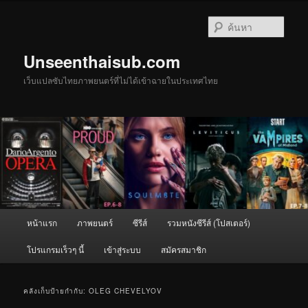
ข้าม
ข้าม
ไป
ไป
ค้นหา
ยัง
บทความ
เนื้อหา
รอง
Unseenthaisub.com
หลัก
เว็บแปลซับไทยภาพยนตร์ที่ไม่ได้เข้าฉายในประเทศไทย
เมนู
หน้าแรก
ภาพยนตร์
ซีรีส์
รวมหนังซีรีส์ (โปสเตอร์)
หลัก
โปรแกรมเร็วๆ นี้
เข้าสู่ระบบ
สมัครสมาชิก
คลังเก็บป้ายกำกับ:
OLEG CHEVELYOV