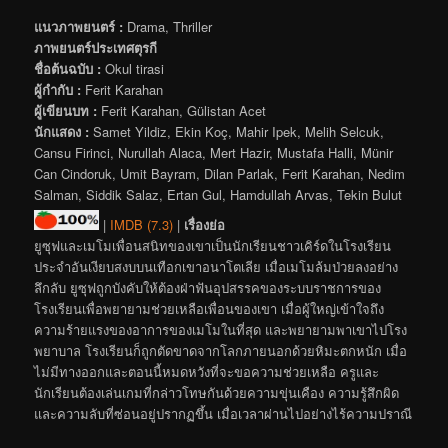
แนวภาพยนตร์ :
Drama, Thriller
ภาพยนตร์ประเทศตุรกี
ชื่อต้นฉบับ :
Okul tirasi
ผู้กำกับ :
Ferit Karahan
ผู้เขียนบท :
Ferit Karahan, Gülistan Acet
นักแสดง :
Samet Yildiz, Ekin Koç, Mahir Ipek, Melih Selcuk,
Cansu Firinci, Nurullah Alaca, Mert Hazir, Mustafa Halli, Münir
Can Cindoruk, Umit Bayram, Dilan Parlak, Ferit Karahan, Nedim
Salman, Siddik Salaz, Ertan Gul, Hamdullah Arvas, Tekin Bulut
|
IMDB (7.3)
|
เรื่องย่อ
ยูซุฟและเมโมเพื่อนสนิทของเขาเป็นนักเรียนชาวเคิร์ดในโรงเรียน
ประจำอันเงียบสงบบนเทือกเขาอนาโตเลีย เมื่อเมโมล้มป่วยลงอย่าง
ลึกลับ ยูซุฟถูกบังคับให้ต้องฝ่าฟันอุปสรรคของระบบราชการของ
โรงเรียนเพื่อพยายามช่วยเหลือเพื่อนของเขา เมื่อผู้ใหญ่เข้าใจถึง
ความร้ายแรงของอาการของเมโมในที่สุด และพยายามพาเขาไปโรง
พยาบาล โรงเรียนก็ถูกตัดขาดจากโลกภายนอกด้วยหิมะตกหนัก เมื่อ
ไม่มีทางออกและตอนนี้หมดหวังที่จะขอความช่วยเหลือ ครูและ
นักเรียนต้องเล่นเกมที่กล่าวโทษกันด้วยความขุ่นเคือง ความรู้สึกผิด
และความลับที่ซ่อนอยู่ปรากฏขึ้น เมื่อเวลาผ่านไปอย่างไร้ความปราณี