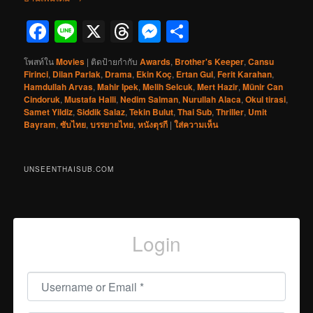
Facebook
Line
X
Threads
Messenger
Share
โพสท์ใน
Movies
|
ติดป้ายกำกับ
Awards
,
Brother's Keeper
,
Cansu
Firinci
,
Dilan Parlak
,
Drama
,
Ekin Koç
,
Ertan Gul
,
Ferit Karahan
,
Hamdullah Arvas
,
Mahir Ipek
,
Melih Selcuk
,
Mert Hazir
,
Münir Can
Cindoruk
,
Mustafa Halli
,
Nedim Salman
,
Nurullah Alaca
,
Okul tirasi
,
Samet Yildiz
,
Siddik Salaz
,
Tekin Bulut
,
Thai Sub
,
Thriller
,
Umit
Bayram
,
ซับไทย
,
บรรยายไทย
,
หนังตุรกี
|
ใส่ความเห็น
UNSEENTHAISUB.COM
Login
Username or Email
*