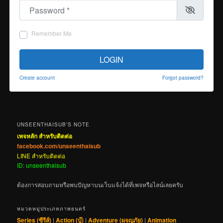
Password
*
Remember Me
LOGIN
Create account
Forgot password?
UNSEENTHAISUB’S NOTE
เพจหลัก สำหรับติดต่อ
facebook.com/unseenthaisub
LINE สำหรับติดต่อ
ID: unseenthaisub
ต้องการสอบถามหรือพบปัญหาบนเว็บแจ้งได้ที่เพจหรือไลน์เลยครับ
หมวดหมู่ประเภทภาพยนตร์
Series (ซีรีส์)
|
Action (บู๊)
|
Adventure (ผจญภัย)
|
Animation