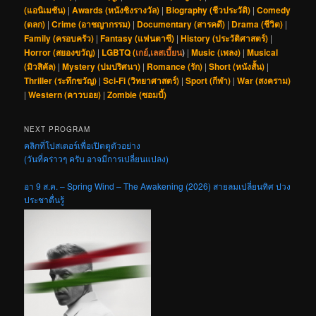
(แอนิเมชัน)
|
Awards (หนังชิงรางวัล)
|
Biography (ชีวประวัติ)
|
Comedy
(ตลก)
|
Crime (อาชญากรรม)
|
Documentary (สารคดี)
|
Drama (ชีวิต)
|
Family (ครอบครัว)
|
Fantasy (แฟนตาซี)
|
History (ประวัติศาสตร์)
|
Horror (สยองขวัญ)
|
LGBTQ (
เกย์
,
เลสเบี้ยน
)
|
Music (เพลง)
|
Musical
(มิวสิคัล)
|
Mystery (ปมปริศนา)
|
Romance (รัก)
|
Short (หนังสั้น)
|
Thriller (ระทึกขวัญ)
|
Sci-Fi (วิทยาศาสตร์)
|
Sport (กีฬา)
|
War (สงคราม)
|
Western (คาวบอย)
|
Zombie (ซอมบี้)
NEXT PROGRAM
คลิกที่โปสเตอร์เพื่อเปิดดูตัวอย่าง
(วันที่คร่าวๆ ครับ อาจมีการเปลี่ยนแปลง)
อา 9 ส.ค. – Spring Wind – The Awakening (2026) สายลมเปลี่ยนทิศ ปวง
ประชาตื่นรู้