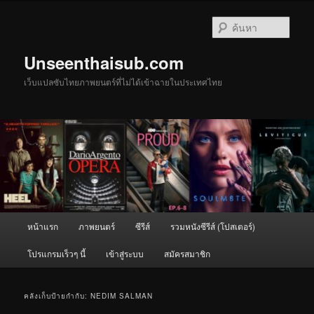
ข้าม
ข้าม
ไป
ไป
ค้นหา
ยัง
บทความ
เนื้อหา
รอง
Unseenthaisub.com
หลัก
เว็บแปลซับไทยภาพยนตร์ที่ไม่ได้เข้าฉายในประเทศไทย
เมนู
หน้าแรก
ภาพยนตร์
ซีรีส์
รวมหนังซีรีส์ (โปสเตอร์)
หลัก
โปรแกรมเร็วๆ นี้
เข้าสู่ระบบ
สมัครสมาชิก
คลังเก็บป้ายกำกับ:
NEDIM SALMAN