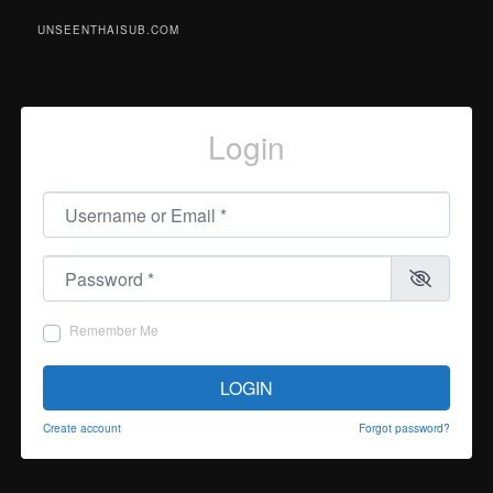
UNSEENTHAISUB.COM
Login
Username or Email
*
Password
*
Remember Me
LOGIN
Create account
Forgot password?