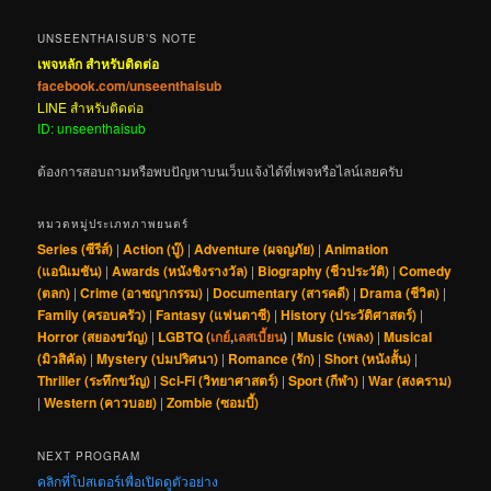
UNSEENTHAISUB’S NOTE
เพจหลัก สำหรับติดต่อ
facebook.com/unseenthaisub
LINE สำหรับติดต่อ
ID: unseenthaisub
ต้องการสอบถามหรือพบปัญหาบนเว็บแจ้งได้ที่เพจหรือไลน์เลยครับ
หมวดหมู่ประเภทภาพยนตร์
Series (ซีรีส์)
|
Action (บู๊)
|
Adventure (ผจญภัย)
|
Animation
(แอนิเมชัน)
|
Awards (หนังชิงรางวัล)
|
Biography (ชีวประวัติ)
|
Comedy
(ตลก)
|
Crime (อาชญากรรม)
|
Documentary (สารคดี)
|
Drama (ชีวิต)
|
Family (ครอบครัว)
|
Fantasy (แฟนตาซี)
|
History (ประวัติศาสตร์)
|
Horror (สยองขวัญ)
|
LGBTQ (
เกย์
,
เลสเบี้ยน
)
|
Music (เพลง)
|
Musical
(มิวสิคัล)
|
Mystery (ปมปริศนา)
|
Romance (รัก)
|
Short (หนังสั้น)
|
Thriller (ระทึกขวัญ)
|
Sci-Fi (วิทยาศาสตร์)
|
Sport (กีฬา)
|
War (สงคราม)
|
Western (คาวบอย)
|
Zombie (ซอมบี้)
NEXT PROGRAM
คลิกที่โปสเตอร์เพื่อเปิดดูตัวอย่าง