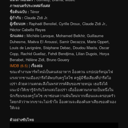
ภาพยนตร์ประเทศฝรั่งเศส
ชื่อต้นฉบับ :
Ténor
ผู้กำกับ :
Claude Zidi Jr.
ผู้เขียนบท :
Raphaël Benoliel, Cyrille Droux, Claude Zidi Jr.,
Héctor Cabello Reyes
นักแสดง :
Michèle Laroque, Mohamed Belkhir, Guillaume
Duhesme, Maëva El Aroussi, Samir Decazza, Marie Oppert,
Louis de Lavignère, Stéphane Debac, Doudou Masta, Oscar
Copp, Rachid Guellaz, Fehdi Bendjima, Lilian Dugois, Horya
Benabet, Hélène Zidi, Bruno Gouery
IMDB (6.5)
|
เรื่องย่อ
ขณะทำงานพาร์ทไทม์เป็นคนส่งอาหาร อ็องตวน แรปเปอร์หนุ่มไฟ
แรงจากชานเมืองปารีสได้พบกับครูโลโซ ครูผู้มีชื่อเสียงที่ปารีสโอ
เปร่า ด้วยความตกตะลึงในพรสวรรค์ดิบของชายหนุ่ม เธอจึงได้
แนะนำให้เขารู้จักกับโลกแห่งโอเปร่า เมื่ออ็องตวนกลายเป็นหนึ่งใน
นักเรียนของครูโลโซ เขาซ่อนความฝันใหม่จากเพื่อนและครอบครัว
โดยกลัวว่าพวกเขาจะไม่เข้าใจ อ็องตวนจะต้องค้นหาเสียงของตัวเอง
ให้เจอ
ตัวอย่างซับไทย