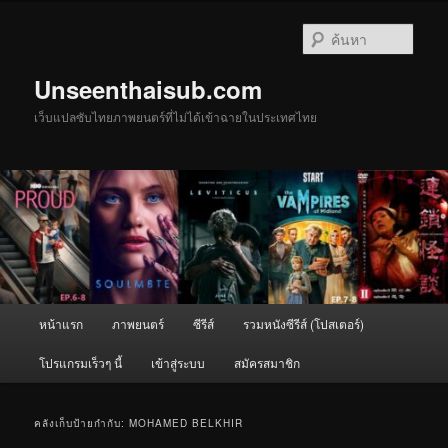
ข้าม
ข้าม
ไป
ไป
ค้นหา
ยัง
บทความ
เนื้อหา
รอง
Unseenthaisub.com
หลัก
เว็บแปลซับไทยภาพยนตร์ที่ไม่ได้เข้าฉายในประเทศไทย
เมนู
หน้าแรก
ภาพยนตร์
ซีรีส์
รวมหนังซีรีส์ (โปสเตอร์)
หลัก
โปรแกรมเร็วๆ นี้
เข้าสู่ระบบ
สมัครสมาชิก
คลังเก็บป้ายกำกับ:
MOHAMED BELKHIR