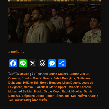
อ่านเพิ่มเติม
→
Facebook
Line
X
Threads
Messenger
Share
โพสท์ใน
Movies
|
ติดป้ายกำกับ
Bruno Gouery
,
Claude Zidi Jr.
,
Comedy
,
Doudou Masta
,
Drama
,
Fehdi Bendjima
,
Guillaume
Duhesme
,
Hélène Zidi
,
Horya Benabet
,
Lilian Dugois
,
Louis de
Lavignère
,
Maëva El Aroussi
,
Marie Oppert
,
Michèle Laroque
,
Mohamed Belkhir
,
Music
,
Oscar Copp
,
Rachid Guellaz
,
Samir
Decazza
,
Stéphane Debac
,
Tenor
,
Ténor
,
Thai Sub
,
ซับไทย
,
บรรยาย
ไทย
,
หนังฝรั่งเศส
|
ใส่ความเห็น