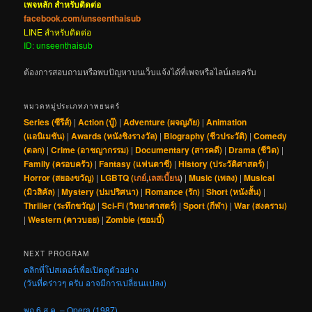
เพจหลัก สำหรับติดต่อ
facebook.com/unseenthaisub
LINE สำหรับติดต่อ
ID: unseenthaisub
ต้องการสอบถามหรือพบปัญหาบนเว็บแจ้งได้ที่เพจหรือไลน์เลยครับ
หมวดหมู่ประเภทภาพยนตร์
Series (ซีรีส์)
|
Action (บู๊)
|
Adventure (ผจญภัย)
|
Animation
(แอนิเมชัน)
|
Awards (หนังชิงรางวัล)
|
Biography (ชีวประวัติ)
|
Comedy
(ตลก)
|
Crime (อาชญากรรม)
|
Documentary (สารคดี)
|
Drama (ชีวิต)
|
Family (ครอบครัว)
|
Fantasy (แฟนตาซี)
|
History (ประวัติศาสตร์)
|
Horror (สยองขวัญ)
|
LGBTQ (
เกย์
,
เลสเบี้ยน
)
|
Music (เพลง)
|
Musical
(มิวสิคัล)
|
Mystery (ปมปริศนา)
|
Romance (รัก)
|
Short (หนังสั้น)
|
Thriller (ระทึกขวัญ)
|
Sci-Fi (วิทยาศาสตร์)
|
Sport (กีฬา)
|
War (สงคราม)
|
Western (คาวบอย)
|
Zombie (ซอมบี้)
NEXT PROGRAM
คลิกที่โปสเตอร์เพื่อเปิดดูตัวอย่าง
(วันที่คร่าวๆ ครับ อาจมีการเปลี่ยนแปลง)
พฤ 6 ส.ค. – Opera (1987)