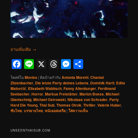
อ่านเพิ่มเติม
→
Facebook
Line
X
Threads
Messenger
Share
โพสท์ใน
Movies
|
ติดป้ายกำกับ
Antonia Moretti
,
Chantal
Zitzenbacher
,
Die letzte Party deines Lebens
,
Dominik Hartl
,
Edita
Malovčić
,
Elisabeth Wabitsch
,
Fanny Altenburger
,
Ferdinand
Seebacher
,
Horror
,
Markus Freistätter
,
Marlon Boess
,
Michael
Glantschnig
,
Michael Ostrowski
,
Nikolaas von Schrader
,
Party
Hard Die Young
,
Thai Sub
,
Thomas Otrok
,
Thriller
,
Valerie Huber
,
ซับไทย
,
บรรยายไทย
,
หนังออสเตรีย
|
ใส่ความเห็น
UNSEENTHAISUB.COM