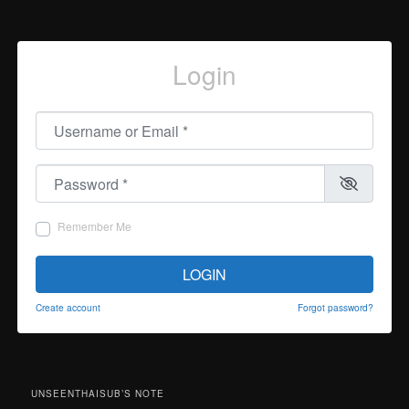
Login
Username or Email
*
Password
*
Remember Me
LOGIN
Create account
Forgot password?
UNSEENTHAISUB’S NOTE