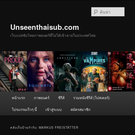
ข้าม
ข้าม
ไป
ไป
ค้นหา
ยัง
บทความ
เนื้อหา
รอง
Unseenthaisub.com
หลัก
เว็บแปลซับไทยภาพยนตร์ที่ไม่ได้เข้าฉายในประเทศไทย
เมนู
หน้าแรก
ภาพยนตร์
ซีรีส์
รวมหนังซีรีส์ (โปสเตอร์)
หลัก
โปรแกรมเร็วๆ นี้
เข้าสู่ระบบ
สมัครสมาชิก
คลังเก็บป้ายกำกับ:
MARKUS FREISTÄTTER