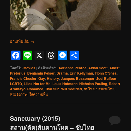
อ่านเพิ่มเติม
→
Facebook
Line
X
Threads
Messenger
Share
โพสท์ใน
Movies
|
ติดป้ายกำกับ
Adrienne Pearce
,
Aidan Scott
,
Albert
Pretorius
,
Benjamin Pelser
,
Drama
,
Erin Kellyman
,
Fionn O'Shea
,
Francis Chouler
,
Gay
,
History
,
Jacques Bessenger
,
Jodi Balfour
,
LGBTQ
,
Lilies Not for Me
,
Louis Hofmann
,
Nicholas Pauling
,
Robert
Aramayo
,
Romance
,
Thai Sub
,
Will Seefried
,
ซับไทย
,
บรรยายไทย
,
หนังอังกฤษ
|
ใส่ความเห็น
Sanctuary (2015)
สถาน(ดัด)สันดานโหด – ซับไทย