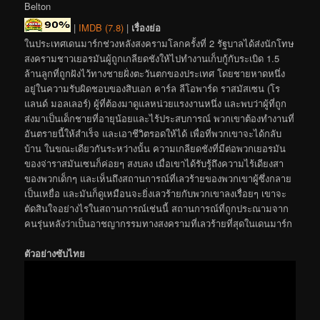
Belton
|
IMDB (7.8)
|
เรื่องย่อ
ในประเทศเดนมาร์กช่วงหลังสงครามโลกครั้งที่ 2 รัฐบาลได้ส่งนักโทษ
สงครามชาวเยอรมันผู้ถูกเกลียดชังให้ไปทำงานเก็บกู้กับระเบิด 1.5
ล้านลูกที่ถูกฝังไว้ทางชายฝั่งตะวันตกของประเทศ โดยชายหาดหนึ่ง
อยู่ในความรับผิดชอบของสิบเอก คาร์ล ลีโอพาร์ด ราสมัสเซน (โร
แลนด์ มอลเลอร์) ผู้ที่ต้องมาดูแลหน่วยแรงงานหนึ่ง และพบว่าผู้ที่ถูก
ส่งมาเป็นเด็กชายที่อายุน้อยและไร้ประสบการณ์ พวกเขาต้องทำงานที่
อันตรายนี้ให้สำเร็จ และเอาชีวิตรอดให้ได้ เพื่อที่พวกเขาจะได้กลับ
บ้าน ในขณะเดียวกันระหว่างนั้น ความเกลียดชังที่มีต่อพวกเยอรมัน
ของจ่าราสมันเซนก็ค่อยๆ สงบลง เมื่อเขาได้รับรู้ถึงความไร้เดียงสา
ของพวกเด็กๆ และเห็นถึงสถานการณ์ที่เลวร้ายของพวกเขาผู้ซึ่งกลาย
เป็นเหยื่อ และมันก็ดูเหมือนจะยิ่งเลวร้ายกับพวกเขาลงเรื่อยๆ เขาจะ
ตัดสินใจอย่างไรในสถานการณ์เช่นนี้ สถานการณ์ที่ถูกประณามจาก
คนรุ่นหลังว่าเป็นอาชญากรรมทางสงครามที่เลวร้ายที่สุดในเดนมาร์ก
ตัวอย่างซับไทย