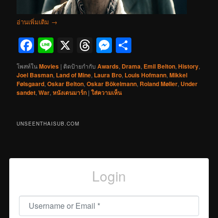
อ่านเพิ่มเติม
→
Facebook
Line
X
Threads
Messenger
Share
โพสท์ใน
Movies
|
ติดป้ายกำกับ
Awards
,
Drama
,
Emil Belton
,
History
,
Joel Basman
,
Land of Mine
,
Laura Bro
,
Louis Hofmann
,
Mikkel
Følsgaard
,
Oskar Belton
,
Oskar Bökelmann
,
Roland Møller
,
Under
sandet
,
War
,
หนังเดนมาร์ก
|
ใส่ความเห็น
UNSEENTHAISUB.COM
Login
Username or Email
*