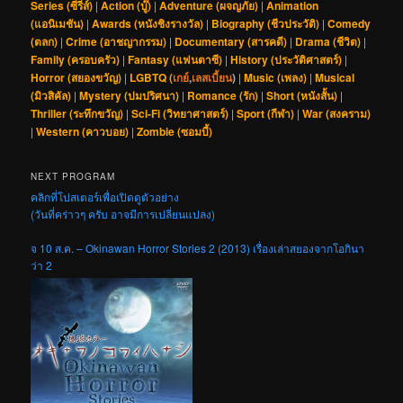
Series (ซีรีส์)
|
Action (บู๊)
|
Adventure (ผจญภัย)
|
Animation
(แอนิเมชัน)
|
Awards (หนังชิงรางวัล)
|
Biography (ชีวประวัติ)
|
Comedy
(ตลก)
|
Crime (อาชญากรรม)
|
Documentary (สารคดี)
|
Drama (ชีวิต)
|
Family (ครอบครัว)
|
Fantasy (แฟนตาซี)
|
History (ประวัติศาสตร์)
|
Horror (สยองขวัญ)
|
LGBTQ (
เกย์
,
เลสเบี้ยน
)
|
Music (เพลง)
|
Musical
(มิวสิคัล)
|
Mystery (ปมปริศนา)
|
Romance (รัก)
|
Short (หนังสั้น)
|
Thriller (ระทึกขวัญ)
|
Sci-Fi (วิทยาศาสตร์)
|
Sport (กีฬา)
|
War (สงคราม)
|
Western (คาวบอย)
|
Zombie (ซอมบี้)
NEXT PROGRAM
คลิกที่โปสเตอร์เพื่อเปิดดูตัวอย่าง
(วันที่คร่าวๆ ครับ อาจมีการเปลี่ยนแปลง)
จ 10 ส.ค. – Okinawan Horror Stories 2 (2013) เรื่องเล่าสยองจากโอกินา
ว่า 2