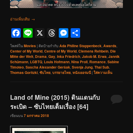
อ่านเพิ่มเติม
→
Facebook
Line
X
Threads
Messenger
Share
โพสท์ใน
Movies
|
ติดป้ายกำกับ
Ada Philine Stappenbeck
,
Awards
,
Center of My World
,
Centre of My World
,
Clemens Rehbein
,
Die
Mitte der Welt
,
Drama
,
Gay
,
Inka Friedrich
,
Jakob M. Erwa
,
Jannik
Schümann
,
LGBTQ
,
Louis Hofmann
,
Nina Proll
,
Romance
,
Sabine
Timoteo
,
Sascha Alexander Geršak
,
Svenja Jung
,
Thai Sub
,
Thomas Goritzki
,
ซับไทย
,
บรรยายไทย
,
หนังเยอรมนี
|
ใส่ความเห็น
Land of Mine (2015) ดินแดนกับ
ระเบิด – ซับไทยเต็มเรื่อง [64]
เขียนบน
7 มกราคม 2018