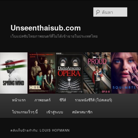
ข้าม
ข้าม
ไป
ไป
ค้นหา
ยัง
บทความ
เนื้อหา
รอง
Unseenthaisub.com
หลัก
เว็บแปลซับไทยภาพยนตร์ที่ไม่ได้เข้าฉายในประเทศไทย
เมนู
หน้าแรก
ภาพยนตร์
ซีรีส์
รวมหนังซีรีส์ (โปสเตอร์)
หลัก
โปรแกรมเร็วๆ นี้
เข้าสู่ระบบ
สมัครสมาชิก
คลังเก็บป้ายกำกับ:
LOUIS HOFMANN