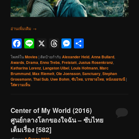
อ่านเพิ่มเติม
→
Facebook
Line
X
Threads
Messenger
Share
โพสท์ใน
Movies
|
ติดป้ายกำกับ
Alexander Held
,
Anna Bullard
,
Awards
,
Drama
,
Enno Trebs
,
Freistatt
,
Justus Rosenkranz
,
Katharina Lorenz
,
Langston Uibel
,
Louis Hofmann
,
Marc
Brummund
,
Max Riemelt
,
Ole Joensson
,
Sanctuary
,
Stephan
Grossmann
,
Thai Sub
,
Uwe Bohm
,
ซับไทย
,
บรรยายไทย
,
หนังเยอรมนี
|
ใส่ความเห็น
Center of My World (2016)
ศูนย์กลางโลกของใจฉัน – ซับไทย
เต็มเรื่อง [582]
เขียนบน