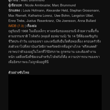
ผู้เขียนบท :
Nicole Armbruster, Marc Brummund
นักแสดง :
Louis Hofmann, Alexander Held, Stephan Grossmann,
Max Riemelt, Katharina Lorenz, Uwe Bohm, Langston Uibel,
Enno Trebs, Justus Rosenkranz, Ole Joensson, Anna Bullard
IMDB (7.3)
|
เรื่องย่อ
ฤดูร้อนปี 1968 ในเมืองเล็กๆ ทางเหนือของเยอรมนี ด้วยความดื้อรั้น
ตามธรรมชาติ โวล์ฟกัง (หลุยส์ ฮอฟมานน์) วัย 14 ปีที่ต้องเผชิญกับ
ชีวิตประจำวัน แม่ของเขา และเหนือสิ่งอื่นใดคือพ่อเลี้ยง ครอบครัวจึง
ส่งตัวเขาไปที่สถาบันสวัสดิภาพคริสตจักรที่อยู่ห่างไกล “ฟรีสแตตต์”
เขาพบว่าตัวเองอยู่ในโลกที่ไร้อิสรภาพ ถูกทรมาน และต้องทำงาน
หนัก แต่สิ่งหนึ่งที่ชัดเจนสำหรับโวล์ฟกังก็คือ ความปรารถนาของเขา
เพื่ออิสรภาพจะไม่ถูกฝังอยู่ที่นี่
ตัวอย่างซับไทย