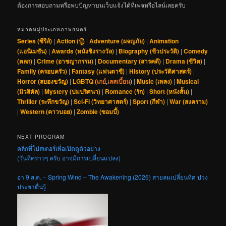
ต้องการสอบถามหรือพบปัญหาบนเว็บแจ้งได้ที่เพจหรือไลน์เลยครับ
หมวดหมู่ประเภทภาพยนตร์
Series (ซีรีส์)
|
Action (บู๊)
|
Adventure (ผจญภัย)
|
Animation
(แอนิเมชัน)
|
Awards (หนังชิงรางวัล)
|
Biography (ชีวประวัติ)
|
Comedy
(ตลก)
|
Crime (อาชญากรรม)
|
Documentary (สารคดี)
|
Drama (ชีวิต)
|
Family (ครอบครัว)
|
Fantasy (แฟนตาซี)
|
History (ประวัติศาสตร์)
|
Horror (สยองขวัญ)
|
LGBTQ (
เกย์
,
เลสเบี้ยน
)
|
Music (เพลง)
|
Musical
(มิวสิคัล)
|
Mystery (ปมปริศนา)
|
Romance (รัก)
|
Short (หนังสั้น)
|
Thriller (ระทึกขวัญ)
|
Sci-Fi (วิทยาศาสตร์)
|
Sport (กีฬา)
|
War (สงคราม)
|
Western (คาวบอย)
|
Zombie (ซอมบี้)
NEXT PROGRAM
คลิกที่โปสเตอร์เพื่อเปิดดูตัวอย่าง
(วันที่คร่าวๆ ครับ อาจมีการเปลี่ยนแปลง)
อา 9 ส.ค. – Spring Wind – The Awakening (2026) สายลมเปลี่ยนทิศ ปวง
ประชาตื่นรู้