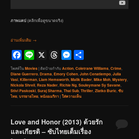
ภาพแคป
(คลิกเพื่อดูขนาดจริง)
อ่านเพิ่มเติม
→
Facebook
Line
X
Threads
Messenger
Share
โพสท์ใน
Movies
|
ติดป้ายกำกับ
Action
,
Coletrane Williams
,
Crime
,
Diane Guerrero
,
Drama
,
Emory Cohen
,
John Cenatiempo
,
Julia
Vasi
,
Killerman
,
Liam Hemsworth
,
Malik Bader
,
Mike Moh
,
Mystery
,
Nickola Shreli
,
Reza Nader
,
Richie Ng
,
Souleymane Sy Savane
,
Stivi Paskoski
,
Suraj Sharma
,
Thai Sub
,
Thriller
,
Zlatko Buric
,
ซับ
ไทย
,
บรรยายไทย
,
หนังอเมริกา
|
ใส่ความเห็น
Love and Honor (2013) ด้วยรัก
และเกียรติ – ซับไทยเต็มเรื่อง