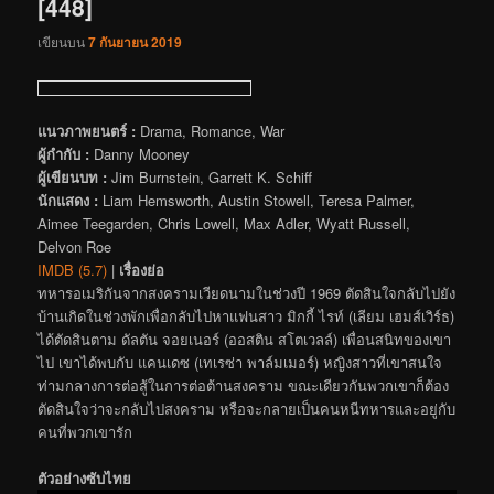
[448]
เขียนบน
7 กันยายน 2019
แนวภาพยนตร์ :
Drama, Romance, War
ผู้กำกับ :
Danny Mooney
ผู้เขียนบท :
Jim Burnstein, Garrett K. Schiff
นักแสดง :
Liam Hemsworth, Austin Stowell, Teresa Palmer,
Aimee Teegarden, Chris Lowell, Max Adler, Wyatt Russell,
Delvon Roe
IMDB (5.7)
|
เรื่องย่อ
ทหารอเมริกันจากสงครามเวียดนามในช่วงปี 1969 ตัดสินใจกลับไปยัง
บ้านเกิดในช่วงพักเพื่อกลับไปหาแฟนสาว มิกกี้ ไรท์ (เลียม เฮมส์เวิร์ธ)
ได้ตัดสินตาม ดัลตัน จอยเนอร์ (ออสติน สโตเวลล์) เพื่อนสนิทของเขา
ไป เขาได้พบกับ แคนเดซ (เทเรซ่า พาล์มเมอร์) หญิงสาวที่เขาสนใจ
ท่ามกลางการต่อสู้ในการต่อต้านสงคราม ขณะเดียวกันพวกเขาก็ต้อง
ตัดสินใจว่าจะกลับไปสงคราม หรือจะกลายเป็นคนหนีทหารและอยู่กับ
คนที่พวกเขารัก
ตัวอย่างซับไทย