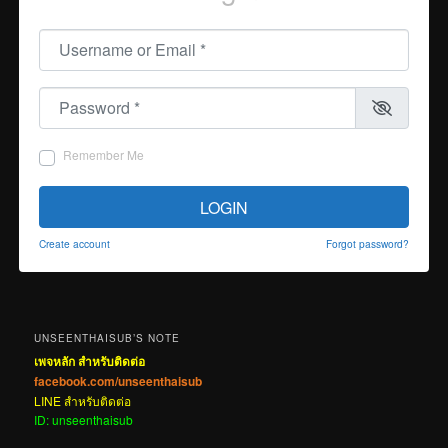
Username or Email
*
Password
*
Remember Me
LOGIN
Create account
Forgot password?
UNSEENTHAISUB’S NOTE
เพจหลัก สำหรับติดต่อ
facebook.com/unseenthaisub
LINE สำหรับติดต่อ
ID: unseenthaisub