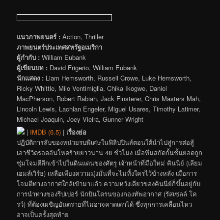
แนวภาพยนตร์ :
Action, Thriller
ภาพยนตร์ประเทศสหรัฐอเมริกา
ผู้กำกับ :
William Eubank
ผู้เขียนบท :
David Frigerio, William Eubank
นักแสดง :
Liam Hemsworth, Russell Crowe, Luke Hemsworth,
Ricky Whittle, Milo Ventimiglia, Chika Ikogwe, Daniel
MacPherson, Robert Rabiah, Jack Finsterer, Chris Masters Mah,
Lincoln Lewis, Lachlan Engeler, Miguel Usares, Timothy Latimer,
Michael Joaquin, Joey Vieira, Gunner Wright
|
IMDB (6.5)
|
เรื่องย่อ
ปฏิบัติการลับของหน่วยรบพิเศษในฟิลิปปินส์ตอนใต้นำไปสู่การต่อสู้
เอาชีวิตรอดอันโหดร้ายยาวนาน 48 ชั่วโมง เมื่อทีมสกัดกั้นชั้นยอดถูก
ซุ่มโจมตีลึกเข้าไปในดินแดนของศัตรู เจ้าหน้าที่มือใหม่ คินนีย์ (เลียม
เฮมส์เวิร์ธ) เหลือเพียงความมุ่งมั่นที่จะไม่ทิ้งใครไว้ข้างหลัง เมื่อการ
โจมตีทางอากาศใกล้เข้ามาแล้ว ความหวังเดียวของคินนีย์ก็ขึ้นอยู่กับ
การนำทางของรีปเปอร์ นักบินโดรนของกองทัพอากาศ (รัสเซลล์ โค
รว์) ที่ต้องเผชิญอันตรายที่ไม่อาจคาดเดาได้ ซึ่งทุกการเคลื่อนไหว
อาจเป็นครั้งสุดท้าย