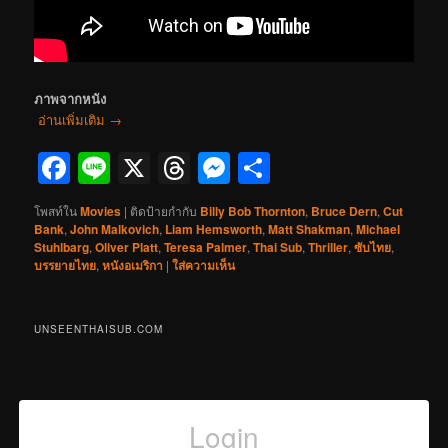
ภาพจากหนัง
อ่านเพิ่มเติม
→
Facebook
Line
X
Threads
Messenger
Share
โพสท์ใน
Movies
|
ติดป้ายกำกับ
Billy Bob Thornton
,
Bruce Dern
,
Cut
Bank
,
John Malkovich
,
Liam Hemsworth
,
Matt Shakman
,
Michael
Stuhlbarg
,
Oliver Platt
,
Teresa Palmer
,
Thai Sub
,
Thriller
,
ซับไทย
,
บรรยายไทย
,
หนังอเมริกา
|
ใส่ความเห็น
UNSEENTHAISUB.COM
Login