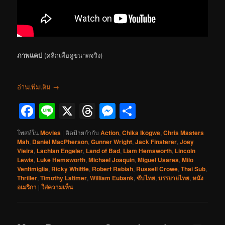
ภาพแคป
(คลิกเพื่อดูขนาดจริง)
อ่านเพิ่มเติม
→
Facebook
Line
X
Threads
Messenger
Share
โพสท์ใน
Movies
|
ติดป้ายกำกับ
Action
,
Chika Ikogwe
,
Chris Masters
Mah
,
Daniel MacPherson
,
Gunner Wright
,
Jack Finsterer
,
Joey
Vieira
,
Lachlan Engeler
,
Land of Bad
,
Liam Hemsworth
,
Lincoln
Lewis
,
Luke Hemsworth
,
Michael Joaquin
,
Miguel Usares
,
Milo
Ventimiglia
,
Ricky Whittle
,
Robert Rabiah
,
Russell Crowe
,
Thai Sub
,
Thriller
,
Timothy Latimer
,
William Eubank
,
ซับไทย
,
บรรยายไทย
,
หนัง
อเมริกา
|
ใส่ความเห็น