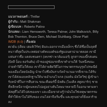
แนวภาพยนตร์ :
Thriller
ผู้กำกับ :
Matt Shakman
ผู้เขียนบท :
Roberto Patino
นักแสดง :
Liam Hemsworth, Teresa Palmer, John Malkovich, Billy
Bob Thornton, Bruce Dern, Michael Stuhlbarg, Oliver Platt
IMDB (6.0)
|
เรื่องย่อ
ดเวย์น (เลียม เฮมส์เวิร์ท) ฝันจะออกจากเมืองเล็กๆ ซึ่งได้ชื่อเป็นจุดที่
หนาวที่สุดในประเทศอย่างคัทแบงค์ของรัฐมอนตาน่ามาตลอด เขามี
แฟนสาวชื่อ แคสแซนดรา (เทเรซ่า พาล์มเมอร์) ลูกสาวของบิ๊กสแตน
(บิลลี บ็อบ ธอร์นตัน) เจ้าของอู่ซ่อมรถที่เขาทำงานให้ วันหนึ่งขณะ
ถ่ายทำวิดีโอให้เธอ เขาก็ได้ถ่ายติดวิดีโอการฆาตกรรมบุรุษไปรษณีย์
ของเมืองโดยบังเอิญ นำพาไปซึ่งเงินรางวัลจำนวนมากที่เขาจะได้รับ
เขาได้ส่งมอบหลักฐานให้นายอำเภอโวเกล (จอห์น มัลโควิช) ผู้เข้ามา
รับหน้าที่ในการสืบสวน ขณะที่เดอร์บี้ มิลตัน (ไมเคิล สตูลบาร์ก) ชาย
ที่หลีกหนีจากผู้คนหลบไปอยู่อย่างสันโดษมาหลายปี ก็ออกมาตามหา
พัสดุที่ไม่ได้ไปส่งของเขา และเมื่อเขาล่วงรู้ว่ามันไม่ใช่เหตุฆาตกรรม
ที่ทำให้เขาไม่ได้รับของ เกมไล่ล่าจึงเริ่มขึ้น และทุกอย่างก็ยิ่งเลวร้าย
ลง