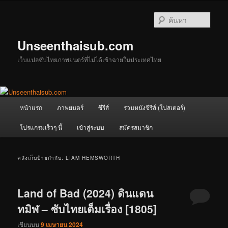
ข้าม
ข้าม
ไป
ไป
ค้นหา
ยัง
บทความ
เนื้อหา
รอง
Unseenthaisub.com
หลัก
เว็บแปลซับไทยภาพยนตร์ที่ไม่ได้เข้าฉายในประเทศไทย
เมนู
หน้าแรก
ภาพยนตร์
ซีรีส์
รวมหนังซีรีส์ (โปสเตอร์)
หลัก
โปรแกรมเร็วๆ นี้
เข้าสู่ระบบ
สมัครสมาชิก
คลังเก็บป้ายกำกับ:
LIAM HEMSWORTH
Land of Bad (2024) ดินแดน
ทมิฬ – ซับไทยเต็มเรื่อง [1805]
เขียนบน
9 เมษายน 2024