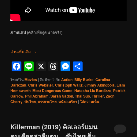
ภาพแคป
(คลิกเพื่อดูขนาดจริง)
อ่านเพิ่มเติม
→
Facebook
Line
X
Threads
Messenger
Share
โพสท์ใน
Movies
|
ติดป้ายกำกับ
Action
,
Billy Burke
,
Carolina
Bartczak
,
Chris Webster
,
Christoph Waltz
,
Jimmy Akingbola
,
Liam
Hemsworth
,
Most Dangerous Game
,
Natasha Liu Bordizzo
,
Patrick
Garrow
,
Phil Abraham
,
Sarah Gadon
,
Thai Sub
,
Thriller
,
Zach
Cherry
,
ซับไทย
,
บรรยายไทย
,
หนังอเมริกา
|
ใส่ความเห็น
Killerman (2019) คิลเลอร์แมน
คนเดือดล่าลืมตน – ซับไทยเต็ม